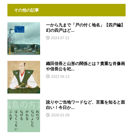
その他の記事
一から九まで「戸の付く地名」【四戸編】
幻の四戸はど...
2024.07.22
織田信長と山形の関係とは？貴重な肖像画
や信長公を祀...
2022.06.13
訛りやご当地ワードなど、言葉を知ると面
白い！今日か...
2026.01.09