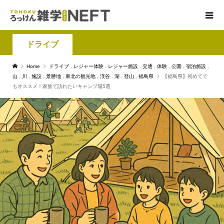
ドライブ
Home
ドライブ
,
レジャー体験
,
レジャー施設
,
交通
,
体験
,
公園
,
宿泊施設
,
山
,
川
,
施設
,
景勝地
,
東北の観光地
,
渓谷
,
湖
,
登山
,
福島県
【福島県】初めてで
もオススメ！家族で訪れたいキャンプ場5選