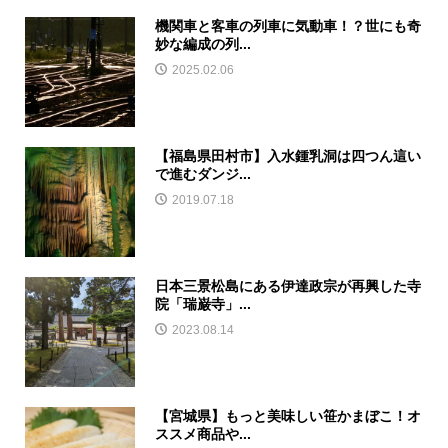
機関車と客車の列車に気動車！？世にも奇
妙な編成の列...
2025.02.06
【福島県田村市】入水鍾乳洞は四つん這い
で進むダンジ...
2019.07.18
日本三景松島にある伊達政宗が再興した寺
院「瑞巌寺」...
2023.08.14
【宮城県】もっと美味しい笹かまぼこ！オ
ススメ商品や...