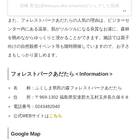
岩崎 哲也(@tetsuya.aka.omame)がシェアした投稿
また、フォレストパークあだたらの人気の理由は、ビジターセ
ンター内にある温泉。肌がツルツルになる良質なお湯に、森林
を眺めながらゆっくりと浸かることができます。施設では親子
向けの自然観察イベント等も随時開催していますので、お子さ
まもしっかり楽しめます。
フォレストパークあだたら＜Information＞
名 称：ふくしま県民の森フォレストパークあだたら
住 所：〒969-1302 福島県安達郡大玉村玉井長久保６８
電話番号：0243482040
公式WEBサイトは
こちら
Google Map