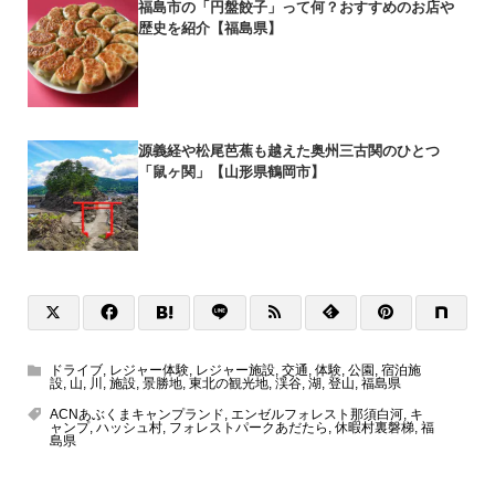
福島市の「円盤餃子」って何？おすすめのお店や
歴史を紹介【福島県】
源義経や松尾芭蕉も越えた奥州三古関のひとつ
「鼠ヶ関」【山形県鶴岡市】
ドライブ
,
レジャー体験
,
レジャー施設
,
交通
,
体験
,
公園
,
宿泊施
設
,
山
,
川
,
施設
,
景勝地
,
東北の観光地
,
渓谷
,
湖
,
登山
,
福島県
ACNあぶくまキャンプランド
,
エンゼルフォレスト那須白河
,
キ
ャンプ
,
ハッシュ村
,
フォレストパークあだたら
,
休暇村裏磐梯
,
福
島県