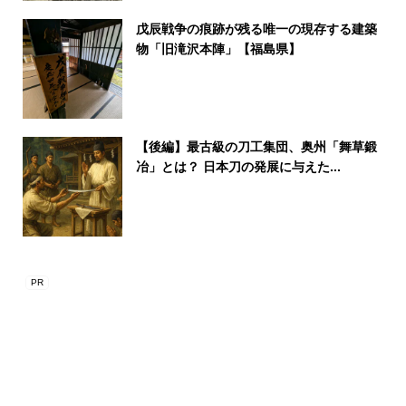
戊辰戦争の痕跡が残る唯一の現存する建築
物「旧滝沢本陣」【福島県】
【後編】最古級の刀工集団、奥州「舞草鍛
冶」とは？ 日本刀の発展に与えた...