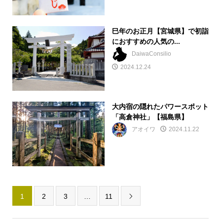
巳年のお正月【宮城県】で初詣
におすすめの人気の...
DaiwaConsilio
2024.12.24
大内宿の隠れたパワースポット
「高倉神社」【福島県】
アオイワ
2024.11.22
1
2
3
…
11
