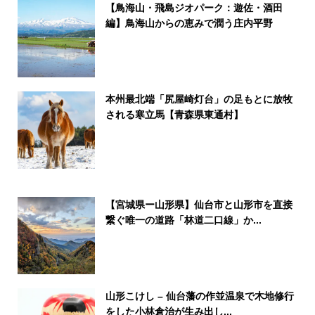
【鳥海山・飛島ジオパーク：遊佐・酒田
編】鳥海山からの恵みで潤う庄内平野
本州最北端「尻屋崎灯台」の足もとに放牧
される寒立馬【青森県東通村】
【宮城県ー山形県】仙台市と山形市を直接
繋ぐ唯一の道路「林道二口線」か...
山形こけし – 仙台藩の作並温泉で木地修行
をした小林倉治が生み出し...