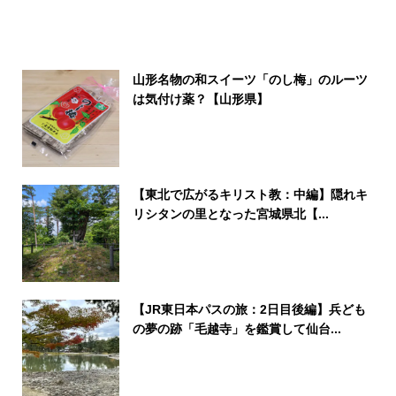
山形名物の和スイーツ「のし梅」のルーツ
は気付け薬？【山形県】
【東北で広がるキリスト教：中編】隠れキ
リシタンの里となった宮城県北【...
【JR東日本パスの旅：2日目後編】兵ども
の夢の跡「毛越寺」を鑑賞して仙台...