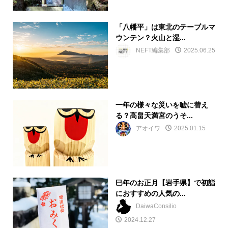
「八幡平」は東北のテーブルマ
ウンテン？火山と湿...
NEFT編集部
2025.06.25
一年の様々な災いを嘘に替え
る？高畠天満宮のうそ...
アオイワ
2025.01.15
巳年のお正月【岩手県】で初詣
におすすめの人気の...
DaiwaConsilio
2024.12.27