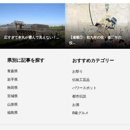
広すぎて本丸が霞んで見えない！...
【連載①：前九年の役・後三年の
役...
県別に記事を探す
おすすめカテゴリー
青森県
お祭り
岩手県
伝統工芸品
秋田県
パワースポット
宮城県
都市伝説
山形県
お酒
福島県
B級グルメ