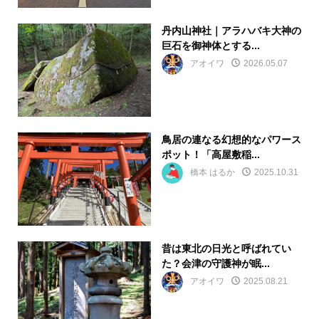
丹内山神社｜アラハバキ大神の
巨石を御神体とする...
アオイワ
2026.05.07
鳥居の連なる幻想的なパワース
ポット！「高屋敷稲...
橋本 はるか
2025.10.31
昔は東北の日光と呼ばれてい
た？会津の守護神が眠...
アオイワ
2025.08.21