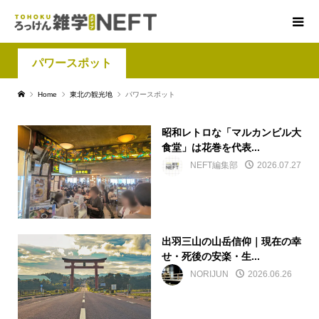
パワースポット
Home
東北の観光地
パワースポット
昭和レトロな「マルカンビル大
食堂」は花巻を代表...
NEFT編集部
2026.07.27
出羽三山の山岳信仰｜現在の幸
せ・死後の安楽・生...
NORIJUN
2026.06.26