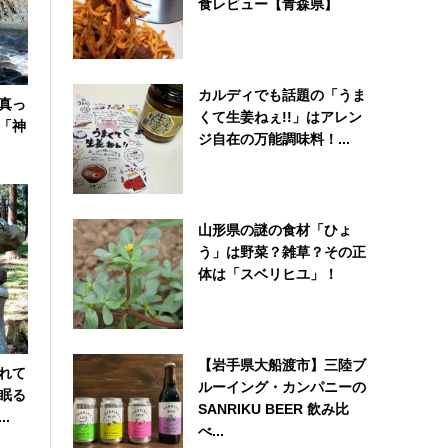
食レビュー【青森県】
カルディでも話題の「うま
真っ
くて生姜ねぇ!!」はアレン
「神
ジ自在の万能調味料！...
山形県の謎の食材「ひょ
う」は野菜？雑草？その正
体は「スベリヒユ」！
【岩手県大船渡市】三陸ブ
れて
ルーイング・カンパニーの
眠る
SANRIKU BEER 飲み比
.
べ...