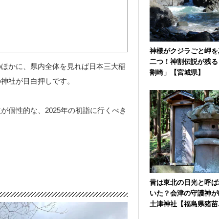
神様がクジラごと岬を
二つ！神割伝説が残る
のほかに、県内全体を見れば日本三大稲
割崎」【宮城県】
の神社が目白押しです。
が個性的な、2025年の初詣に行くべき
昔は東北の日光と呼ば
いた？会津の守護神が
土津神社【福島県猪苗..