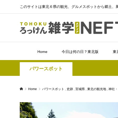
このサイトは東北６県の観光、グルメスポットから郷土、風
Home
今日は何の日？東北版
東
パワースポット
Home
パワースポット
,
史跡
,
宮城県
,
東北の観光地
,
神社・