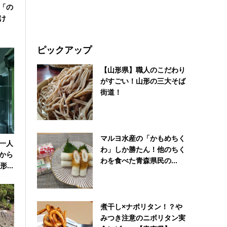
「の
け
ピックアップ
【山形県】職人のこだわり
がすごい！山形の三大そば
街道！
マルヨ水産の「かもめちく
一人
わ」しか勝たん！他のちく
から
わを食べた青森県民の...
...
煮干し×ナポリタン！？や
みつき注意のニボリタン実