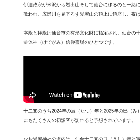
伊達政宗が米沢から岩出山そして仙台に移るのと一緒
敬われ、広瀬川を見下ろす愛宕山の頂上に鎮座し、夜
本殿と拝殿は仙台市の有形文化財に指定され、仙台の
卦体神（けでがみ）信仰霊場のひとつです。
十二支のうち2024年の辰（たつ）年と2025年の巳（
にもたくさんの初詣客が訪れると予想されています。
なお愛宕神社の境内は、仙台十二支の丑（うし）年と