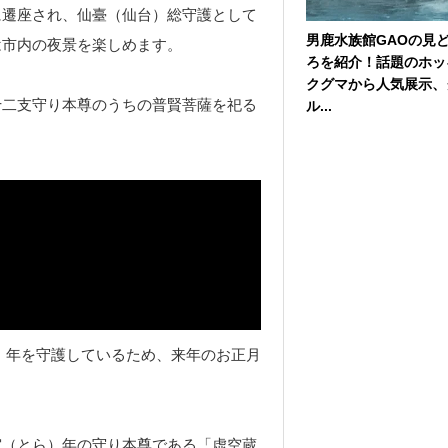
に遷座され、仙臺（仙台）総守護として
男鹿水族館GAOの見
は市内の夜景を楽しめます。
ろを紹介！話題のホッ
クグマから人気展示、
十二支守り本尊のうちの普賢菩薩を祀る
ル...
み）年を守護しているため、来年のお正月
寅（とら）年の守り本尊である「虚空蔵