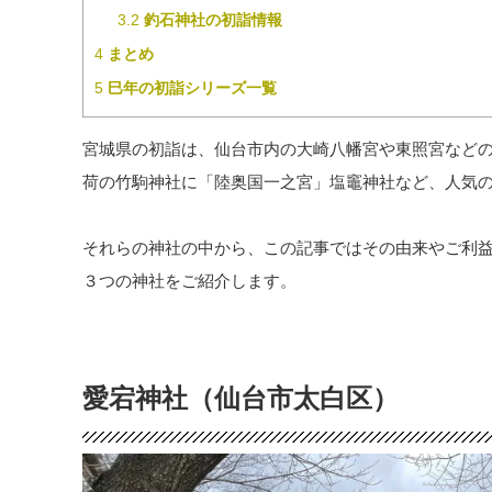
3.2
釣石神社の初詣情報
4
まとめ
5
巳年の初詣シリーズ一覧
宮城県の初詣は、仙台市内の大崎八幡宮や東照宮など
荷の竹駒神社に「陸奥国一之宮」塩竈神社など、人気
それらの神社の中から、この記事ではその由来やご利益
３つの神社をご紹介します。
愛宕神社（仙台市太白区）