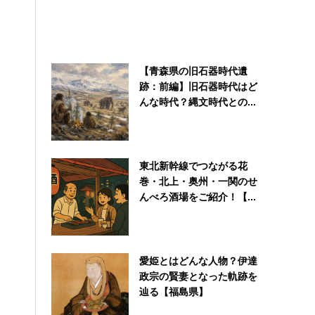
【青森県の旧石器時代遺
跡：前編】旧石器時代はど
んな時代？縄文時代との...
東北新幹線でつながる花
巻・北上・奥州・一関のせ
んべろ酒場をご紹介！【...
愛姫とはどんな人物？伊達
政宗の賢妻となった軌跡を
辿る【福島県】