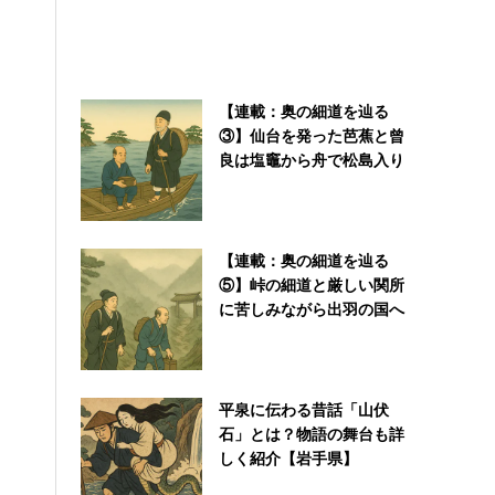
【連載：奥の細道を辿る
③】仙台を発った芭蕉と曾
良は塩竈から舟で松島入り
【連載：奥の細道を辿る
⑤】峠の細道と厳しい関所
に苦しみながら出羽の国へ
平泉に伝わる昔話「山伏
石」とは？物語の舞台も詳
しく紹介【岩手県】