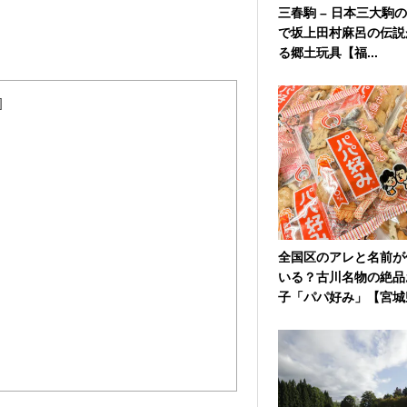
三春駒 – 日本三大駒
で坂上田村麻呂の伝説
る郷土玩具【福...
]
全国区のアレと名前が
いる？古川名物の絶品
子「パパ好み」【宮城