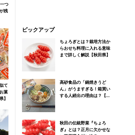
の一つ
が残
ピックアップ
ちょろぎとは？栽培方法か
らおせち料理に入れる意味
まで詳しく解説【秋田県】
高砂食品の「鍋焼きうど
似て
ん」がうますぎる！箱買い
お菓
する人続出の理由は？【...
県】
秋田の伝統野菜『ちょろ
ぎ』とは？正月に欠かせな