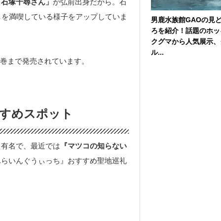
「石塚千尋さん」
が弘前出身だから。石
しを満喫している様子をアップしていま
男鹿水族館GAOの見
ろを紹介！話題のホッ
クグマから人気展示、
ル...
12巻まで発売されています。
すめスポット
も有名で、最近では
『マツコの知らない
ふらいんぐうぃっち』おすすめ聖地巡礼