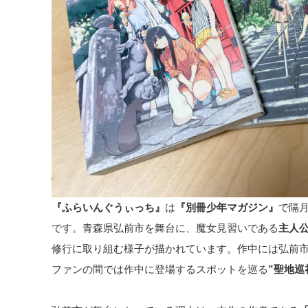
『ふらいんぐうぃっち』
は
『別冊少年マガジン』
で隔
です。青森県弘前市を舞台に、魔女見習いである
主人公
修行に取り組む様子が描かれています。作中には弘前
ファンの間では作中に登場するスポットを巡る
”聖地巡