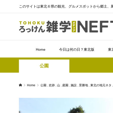
このサイトは東北６県の観光、グルメスポットから郷土、風
Home
今日は何の日？東北版
東
公園
Home
公園
,
史跡
,
山
,
庭園
,
施設
,
景勝地
,
東北の地元ネタ