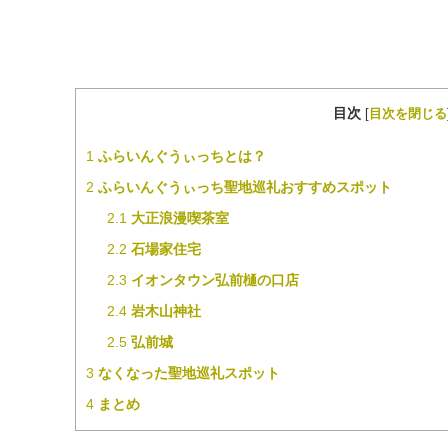
目次
[
目次を閉じる
1
ふらいんぐうぃっちとは？
2
ふらいんぐうぃっち聖地巡礼おすすめスポット
2.1
大正浪漫喫茶室
2.2
石場家住宅
2.3
イオンタウン弘前樋の口店
2.4
岩木山神社
2.5
弘前城
3
なくなった聖地巡礼スポット
4
まとめ