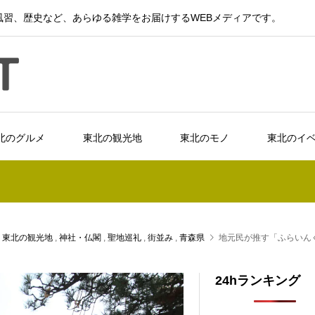
習、歴史など、あらゆる雑学をお届けするWEBメディアです。
北のグルメ
東北の観光地
東北のモノ
東北のイ
,
東北の観光地
,
神社・仏閣
,
聖地巡礼
,
街並み
,
青森県
地元民が推す「ふらいん
24hランキング