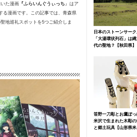
描いた漫画
『ふらいんぐうぃっち
』はア
する漫画です。この記事では、青森県
聖地巡礼スポットを5つご紹介しま
日本のストーンサーク
「大湯環状列石」は縄
代の聖地？【秋田県】
笹野一刀彫とお鷹ぽっ
米沢で生まれた木彫の
と郷土玩具【山形県米..