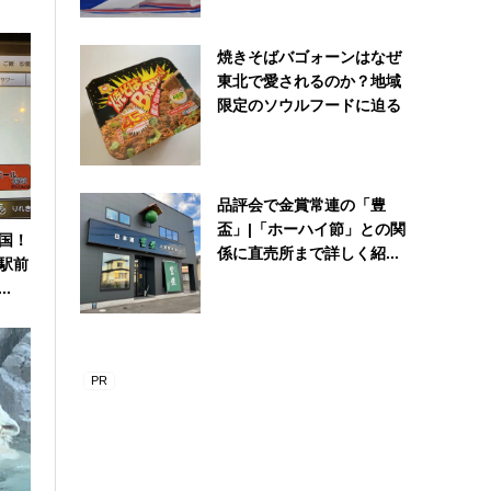
焼きそばバゴォーンはなぜ
東北で愛されるのか？地域
限定のソウルフードに迫る
品評会で金賞常連の「豊
盃」|「ホーハイ節」との関
国！
係に直売所まで詳しく紹...
駅前
.