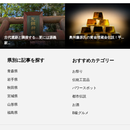
古代遺跡と隣接する…更には源義
奥州藤原氏の黄金埋蔵金伝説！平...
家...
県別に記事を探す
おすすめカテゴリー
青森県
お祭り
岩手県
伝統工芸品
秋田県
パワースポット
宮城県
都市伝説
山形県
お酒
福島県
B級グルメ