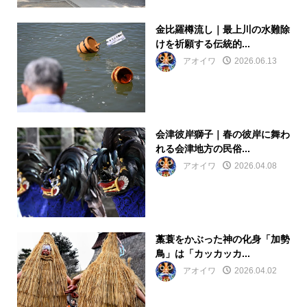
金比羅樽流し｜最上川の水難除
けを祈願する伝統的...
アオイワ
2026.06.13
会津彼岸獅子｜春の彼岸に舞わ
れる会津地方の民俗...
アオイワ
2026.04.08
藁蓑をかぶった神の化身「加勢
鳥」は「カッカッカ...
アオイワ
2026.04.02