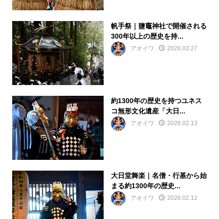
帆手祭｜鹽竈神社で開催される
300年以上の歴史を持...
アオイワ
2026.03.27
約1300年の歴史を持つユネス
コ無形文化遺産「大日...
アオイワ
2026.02.13
大日堂舞楽｜名僧・行基から始
まる約1300年の歴史...
アオイワ
2026.02.12