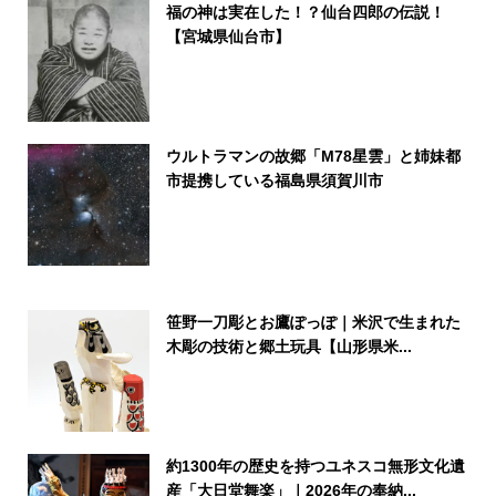
福の神は実在した！？仙台四郎の伝説！
【宮城県仙台市】
ウルトラマンの故郷「M78星雲」と姉妹都
市提携している福島県須賀川市
笹野一刀彫とお鷹ぽっぽ｜米沢で生まれた
木彫の技術と郷土玩具【山形県米...
約1300年の歴史を持つユネスコ無形文化遺
産「大日堂舞楽」｜2026年の奉納...