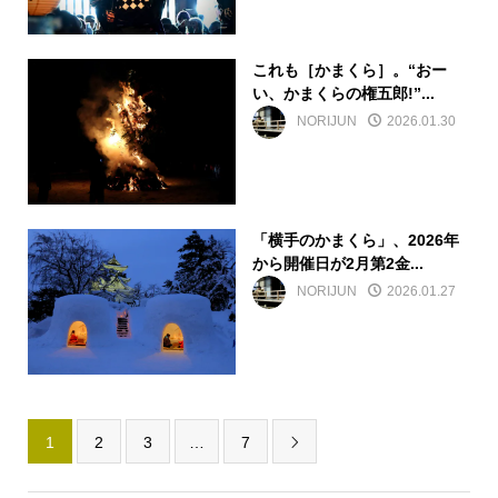
これも［かまくら］。“おー
い、かまくらの権五郎!”...
NORIJUN
2026.01.30
「横手のかまくら」、2026年
から開催日が2月第2金...
NORIJUN
2026.01.27
1
2
3
…
7
