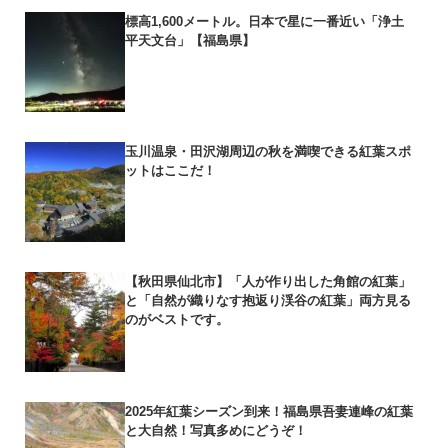
標高1,600メートル。日本で星に一番近い「浄土
平天文台」【福島県】
玉川温泉・田沢湖周辺の秋を満喫できる紅葉スポ
ットはここだ！
【秋田県仙北市】「人が作り出した角館の紅葉」
と「自然が織りなす抱返り渓谷の紅葉」両方見る
のがベストです。
2025年紅葉シーズン到来！福島県吾妻連峰の紅葉
と大自然！写真多めにどうぞ！