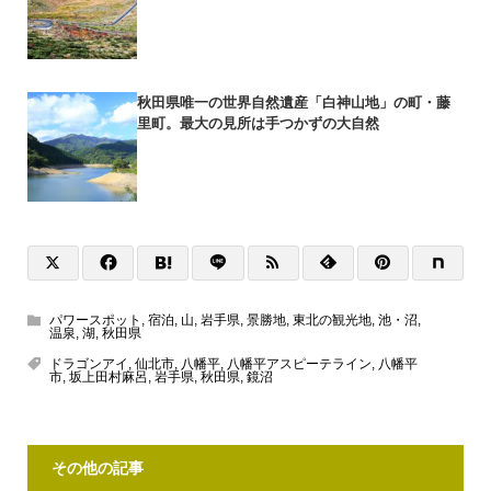
秋田県唯一の世界自然遺産「白神山地」の町・藤
里町。最大の見所は手つかずの大自然
パワースポット
,
宿泊
,
山
,
岩手県
,
景勝地
,
東北の観光地
,
池・沼
,
温泉
,
湖
,
秋田県
ドラゴンアイ
,
仙北市
,
八幡平
,
八幡平アスピーテライン
,
八幡平
市
,
坂上田村麻呂
,
岩手県
,
秋田県
,
鏡沼
その他の記事