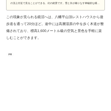
の頂上付近で見ることができる、幻の絶景です。雪と氷が織りなす神秘的な瞳
は、沼、空、天候といった様々な自然条件が一致し...
この現象が見られる鏡沼へは、八幡平山頂レストハウスから遊
歩道を通って20分ほど。途中には高層湿原の中を歩く木道が整
備されており、標高1,600メートル級の空気と景色を手軽に楽
しむことができます。