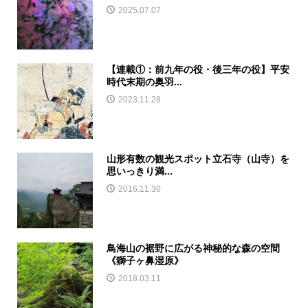
2025.07.07
【連載①：前九年の役・後三年の役】平安
時代末期の奥羽...
2023.11.28
山形有数の観光スポット立石寺（山寺）を
思いっきり満...
2016.11.30
鳥海山の裾野に広がる神秘的な森の空間
《獅子ヶ鼻湿原》
2018.03.11