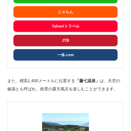
じゃらん
Yahoo!トラベル
JTB
一休.com
また、標高1,400メートルに位置する
「藤七温泉」
は、天空の
秘湯とも呼ばれ、絶景の露天風呂を楽しむことができます。