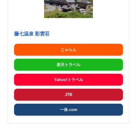
藤七温泉 彩雲荘
じゃらん
楽天トラベル
Yahoo!トラベル
JTB
一休.com