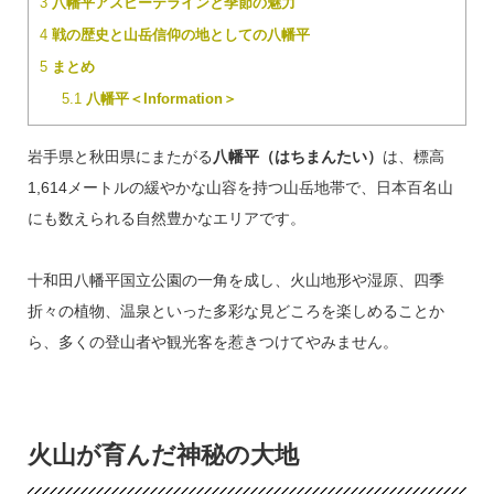
3
八幡平アスピーテラインと季節の魅力
4
戦の歴史と山岳信仰の地としての八幡平
5
まとめ
5.1
八幡平＜Information＞
岩手県と秋田県にまたがる
八幡平（はちまんたい）
は、標高
1,614メートルの緩やかな山容を持つ山岳地帯で、日本百名山
にも数えられる自然豊かなエリアです。
十和田八幡平国立公園の一角を成し、火山地形や湿原、四季
折々の植物、温泉といった多彩な見どころを楽しめることか
ら、多くの登山者や観光客を惹きつけてやみません。
火山が育んだ神秘の大地