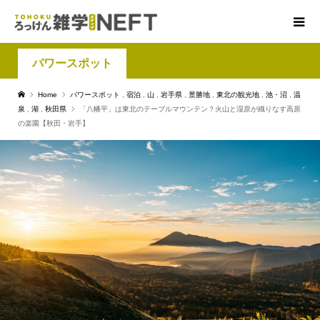
パワースポット
Home
パワースポット
,
宿泊
,
山
,
岩手県
,
景勝地
,
東北の観光地
,
池・沼
,
温
泉
,
湖
,
秋田県
「八幡平」は東北のテーブルマウンテン？火山と湿原が織りなす高原
の楽園【秋田・岩手】