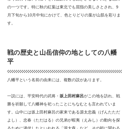
の一つです。特に秋の紅葉は東北でも屈指の美しさとされ、9
月下旬から10月中旬にかけて、色とりどりの葉が山肌を彩りま
す。
戦の歴史と山岳信仰の地としての八幡
平
八幡平という名前の由来には、複数の説があります。
一説には、平安時代の武将・
坂上田村麻呂
がこの地を訪れ、戦
勝を祈願して八幡神を祀ったことにちなむとも言われていま
す。山中には坂上田村麻呂の家来である源太忠義（げんたただ
よし）、忠春（ただはる）の兄弟が蝦夷（えみし）の動向を探
るために潜伏したといわれる「源太森」など、その戦に関わる