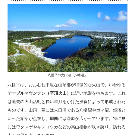
八幡平の火口湖「八幡沼」
八幡平は、おおむね平坦な山頂部が特徴的な火山で、いわゆる
テーブルマウンテン（平頂火山）
に近い地形を持ちます。これ
は過去の火山活動と長い年月をかけた浸食によって形成された
ものです。山頂一帯には火口湖である八幡沼やガマ沼、鏡沼と
いった湖沼が点在し、周囲には湿原が広がっています。特に夏
にはワタスゲやキンコウカなどの高山植物が咲き誇り、訪れる