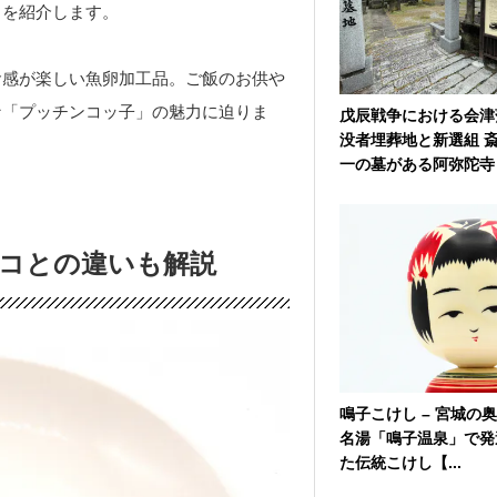
」
を紹介します。
食感が楽しい魚卵加工品。ご飯のお供や
な「プッチンコッ子」の魅力に迫りま
戊辰戦争における会津
没者埋葬地と新選組 
一の墓がある阿弥陀寺【
コとの違いも解説
鳴子こけし – 宮城の
名湯「鳴子温泉」で発
た伝統こけし【...