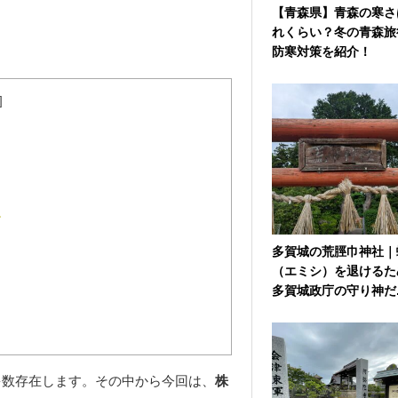
【青森県】青森の寒さ
れくらい？冬の青森旅
防寒対策を紹介！
]
多賀城の荒脛巾神社｜
（エミシ）を退けるた
多賀城政庁の守り神だ..
多数存在します。その中から今回は、
株