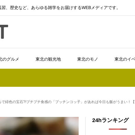
習、歴史など、あらゆる雑学をお届けするWEBメディアです。
北のグルメ
東北の観光地
東北のモノ
東北のイ
るで緋色の宝石?!プチプチ食感の「プッチンコッ子」があれば今日も飯がうまい！【
24hランキング