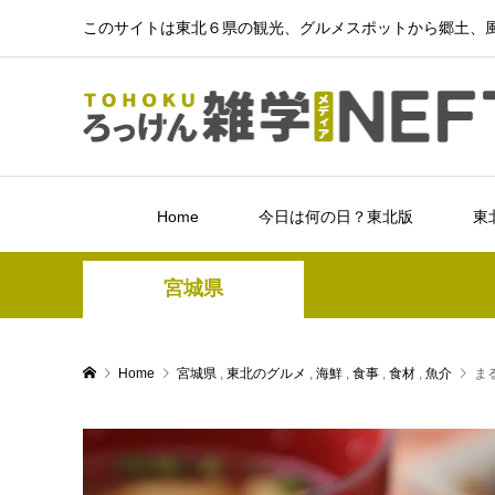
このサイトは東北６県の観光、グルメスポットから郷土、風
Home
今日は何の日？東北版
東
宮城県
Home
宮城県
,
東北のグルメ
,
海鮮
,
食事
,
食材
,
魚介
ま