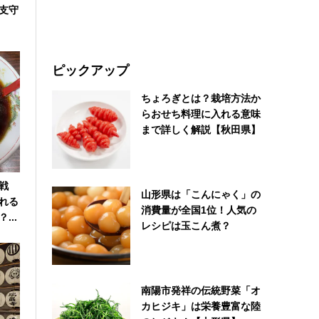
支守
ピックアップ
ちょろぎとは？栽培方法か
らおせち料理に入れる意味
まで詳しく解説【秋田県】
戦
山形県は「こんにゃく」の
れる
消費量が全国1位！人気の
...
レシピは玉こん煮？
南陽市発祥の伝統野菜「オ
カヒジキ」は栄養豊富な陸