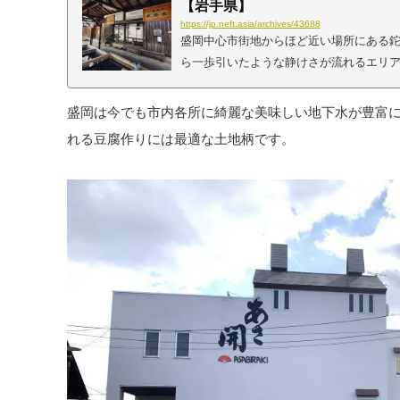
【岩手県】
https://jp.neft.asia/archives/43688
盛岡中心市街地からほど近い場所にある
ら一歩引いたような静けさが流れるエリ
で、流れる空気の質がふっと変わる。そ
に触れ始めている証かもしれません。舟
盛岡は今でも市内各所に綺麗な美味しい地下水が豊富に
ゲストハウス「ととと-盛岡の泊まれるた
れる豆腐作りには最適な土地柄です。
えたこの町は、商人や職人が行き交う生
く残しています。明治時代に建てられた町家