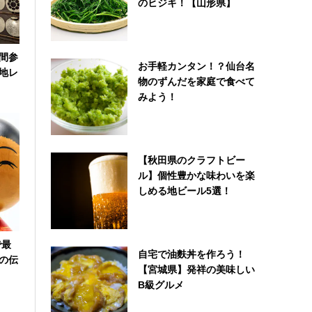
のヒジキ！【山形県】
間参
お手軽カンタン！？仙台名
地レ
物のずんだを家庭で食べて
みよう！
【秋田県のクラフトビー
ル】個性豊かな味わいを楽
しめる地ビール5選！
で最
自宅で油麩丼を作ろう！
の伝
【宮城県】発祥の美味しい
B級グルメ