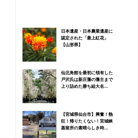
日本遺産・日本農業遺産に
認定された「最上紅花」
【山形県】
仙北角館を最初に領有した
戸沢氏は新庄藩の藩主まで
上り詰めた勝ち組大名...
【宮城県仙台市】興奮！熱
狂！帰りたくない！宮城峡
蒸留所の素晴らしき時...