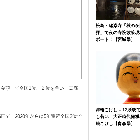
松島・瑞巌寺「秋の夜
拝」で夜の寺院散策現
ポート！【宮城県】
金額」で全国1位、２位を争い「豆腐
津軽こけし – 12系統
6円で、2020年からは5年連続全国2位で
も若い、大正時代発祥
統こけし【青森県】