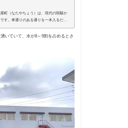
鉈屋町（なたやちょう）は、現代の喧騒か
アです。車通りのある通りを一本入るだけ
んな感覚を覚えたなら、もう鉈屋町の魅力
運の要として栄えた鉈屋町酒蔵を改修した
湧いていて、水が8～9割を占めるとさ
まり場-」かつて北上川の舟運の要として栄
活の舞台として栄え、今もその面影を色濃
が立ち並ぶ...