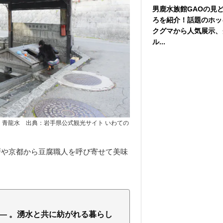
男鹿水族館GAOの見
ろを紹介！話題のホッ
クグマから人気展示、
ル...
 青龍水 出典：岩手県公式観光サイト いわての
戸や京都から豆腐職人を呼び寄せて美味
— 。湧水と共に紡がれる暮らし