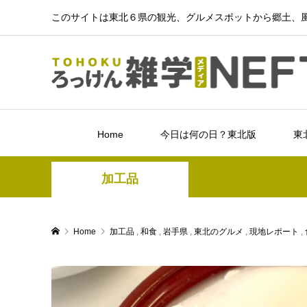
このサイトは東北６県の観光、グルメスポットから郷土、風
Home
今日は何の日？東北版
東
加工品
Home
加工品
,
和食
,
岩手県
,
東北のグルメ
,
現地レポート
,