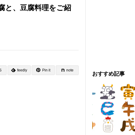
腐と、豆腐料理をご紹
S
feedly
Pin it
note
おすすめ記事