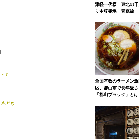
津軽一代様｜東北の干
り本尊霊場：青森編
]
ト？
全国有数のラーメン激
区、郡山市で長年愛さ
「郡山ブラック」とは？
んもどき
）