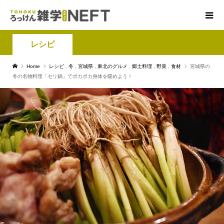
レシピ
Home
レシピ
,
冬
,
宮城県
,
東北のグルメ
,
郷土料理
,
野菜
,
食材
宮城県の
冬の名物料理「セリ鍋」でポカポカ身体を暖めよう！