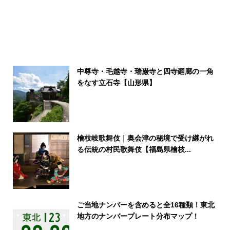
中尊寺・毛越寺・瑞巌寺と四寺廻廊の一角
をなす立石寺【山形県】
檜枝岐歌舞伎｜奥会津の秘境で受け継がれ
る伝統の村民歌舞伎【福島県檜枝...
ご当地ナンバーを含めると全16種類！東北
地方のナンバープレート分布マップ！