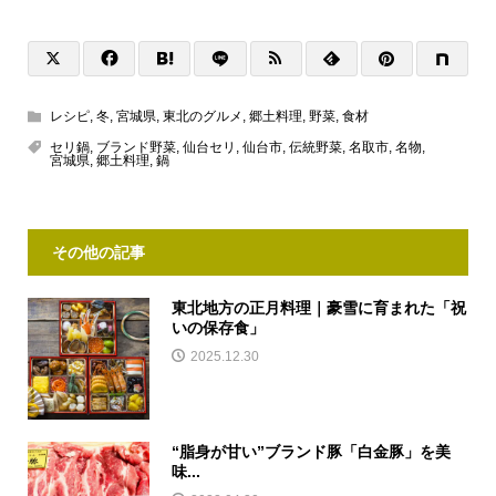
レシピ
,
冬
,
宮城県
,
東北のグルメ
,
郷土料理
,
野菜
,
食材
セリ鍋
,
ブランド野菜
,
仙台セリ
,
仙台市
,
伝統野菜
,
名取市
,
名物
,
宮城県
,
郷土料理
,
鍋
その他の記事
東北地方の正月料理｜豪雪に育まれた「祝
いの保存食」
2025.12.30
“脂身が甘い”ブランド豚「白金豚」を美
味...