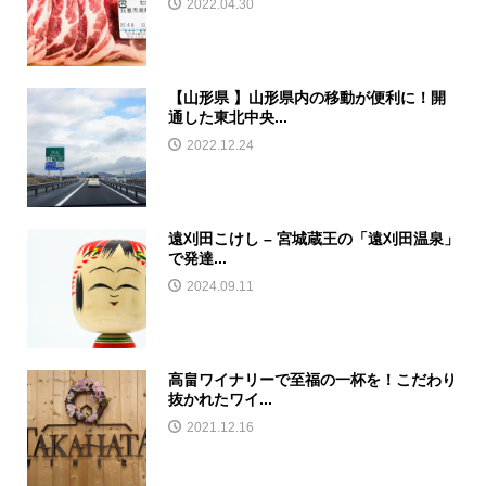
2022.04.30
【山形県 】山形県内の移動が便利に！開
通した東北中央...
2022.12.24
遠刈田こけし – 宮城蔵王の「遠刈田温泉」
で発達...
2024.09.11
高畠ワイナリーで至福の一杯を！こだわり
抜かれたワイ...
2021.12.16