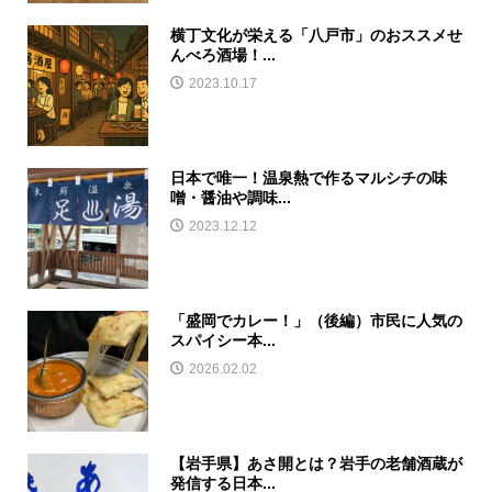
横丁文化が栄える「八戸市」のおススメせ
んべろ酒場！...
2023.10.17
日本で唯一！温泉熱で作るマルシチの味
噌・醤油や調味...
2023.12.12
「盛岡でカレー！」（後編）市民に人気の
スパイシー本...
2026.02.02
【岩手県】あさ開とは？岩手の老舗酒蔵が
発信する日本...