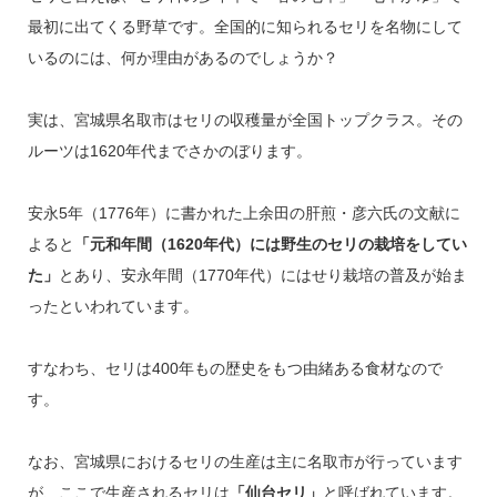
最初に出てくる野草です。全国的に知られるセリを名物にして
いるのには、何か理由があるのでしょうか？
実は、宮城県名取市はセリの収穫量が全国トップクラス。その
ルーツは1620年代までさかのぼります。
安永5年（1776年）に書かれた上余田の肝煎・彦六氏の文献に
よると
「元和年間（1620年代）には野生のセリの栽培をしてい
た」
とあり、安永年間（1770年代）にはせり栽培の普及が始ま
ったといわれています。
すなわち、セリは400年もの歴史をもつ由緒ある食材なので
す。
なお、宮城県におけるセリの生産は主に名取市が行っています
が、ここで生産されるセリは
「仙台セリ」
と呼ばれています。