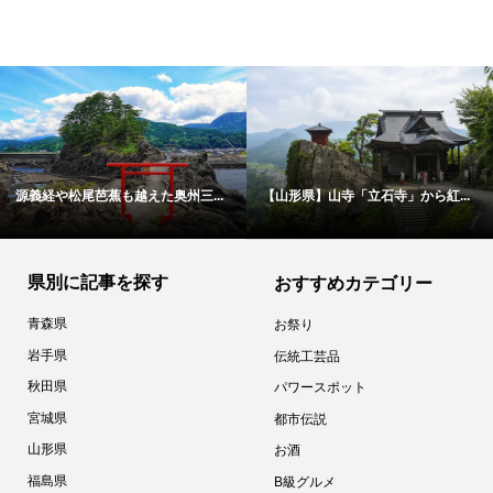
源義経や松尾芭蕉も越えた奥州三...
【山形県】山寺「立石寺」から紅...
県別に記事を探す
おすすめカテゴリー
青森県
お祭り
岩手県
伝統工芸品
秋田県
パワースポット
宮城県
都市伝説
山形県
お酒
福島県
B級グルメ