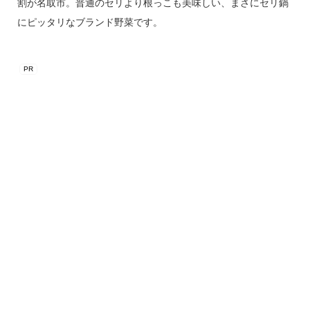
割が名取市。普通のセリより根っこも美味しい、まさにセリ鍋
にピッタリなブランド野菜です。