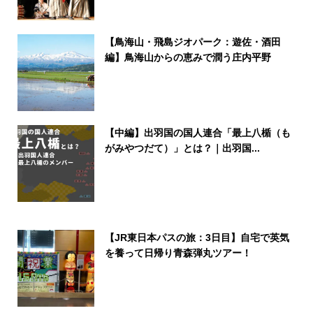
【鳥海山・飛島ジオパーク：遊佐・酒田
編】鳥海山からの恵みで潤う庄内平野
【中編】出羽国の国人連合「最上八楯（も
がみやつだて）」とは？｜出羽国...
【JR東日本パスの旅：3日目】自宅で英気
を養って日帰り青森弾丸ツアー！