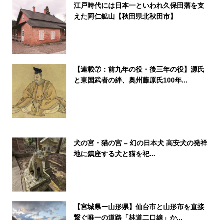
江戸時代には日本一といわれ久保田藩を支
えた阿仁鉱山【秋田県北秋田市】
【連載⑦：前九年の役・後三年の役】源氏
と東国武者の絆、奥州藤原氏100年...
犬の宮・猫の宮 – 幻の日本犬 高安犬の発祥
地に鎮座する犬と猫を祀...
【宮城県ー山形県】仙台市と山形市を直接
繋ぐ唯一の道路「林道二口線」か...