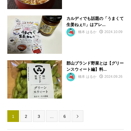
カルディでも話題の「うまくて
生姜ねぇ!!」はアレ...
橋本 はるか
2024.10.09
郡山ブランド野菜とは【グリー
ンスウィート編】料...
橋本 はるか
2024.09.26
1
2
3
…
6
