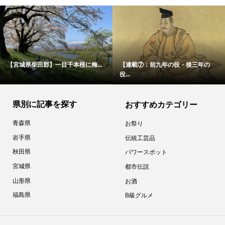
【宮城県柴田郡】一目千本桜に梅...
【連載⑦：前九年の役・後三年の
役...
県別に記事を探す
おすすめカテゴリー
青森県
お祭り
岩手県
伝統工芸品
秋田県
パワースポット
宮城県
都市伝説
山形県
お酒
福島県
B級グルメ