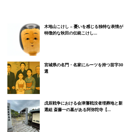
木地山こけし – 憂いを感じる独特な表情が
特徴的な秋田の伝統こけし...
宮城県の名門・名家にルーツを持つ苗字30
選
戊辰戦争における会津藩戦没者埋葬地と新
選組 斎藤一の墓がある阿弥陀寺【...