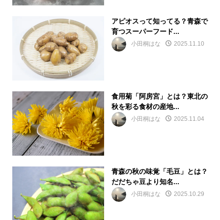
アピオスって知ってる？青森で
育つスーパーフード...
小田桐はな
2025.11.10
食用菊「阿房宮」とは？東北の
秋を彩る食材の産地...
小田桐はな
2025.11.04
青森の秋の味覚「毛豆」とは？
だだちゃ豆より知名...
小田桐はな
2025.10.29