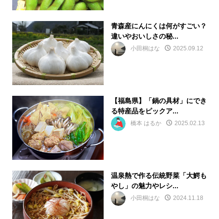
青森産にんにくは何がすごい？
違いやおいしさの秘...
小田桐はな
2025.09.12
【福島県】「鍋の具材」にでき
る特産品をピックア...
橋本 はるか
2025.02.13
温泉熱で作る伝統野菜「大鰐も
やし」の魅力やレシ...
小田桐はな
2024.11.18