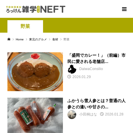
野菜
Home
東北のグルメ
食材
野菜
「盛岡でカレー！」（前編）市
民に愛される老舗店...
DaiwaConsilio
2026.01.29
ふかうら雪人参とは？普通の人
参との違いや甘さの...
小田桐はな
2026.01.28