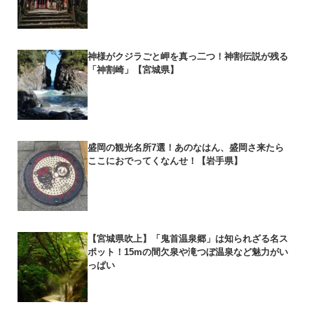
神様がクジラごと岬を真っ二つ！神割伝説が残る
「神割崎」【宮城県】
盛岡の観光名所7選！あのなはん、盛岡さ来たら
ここにおでってくなんせ！【岩手県】
【宮城県吹上】「鬼首温泉郷」は知られざる名ス
ポット！15mの間欠泉や滝つぼ温泉など魅力がい
っぱい