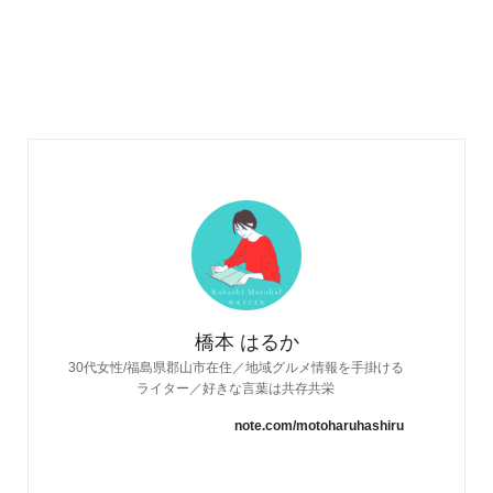
橋本 はるか
30代女性/福島県郡山市在住／地域グルメ情報を手掛ける
ライター／好きな言葉は共存共栄
note.com/motoharuhashiru