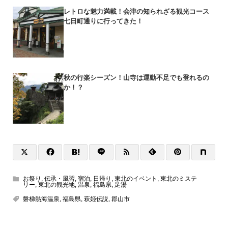
レトロな魅力満載！会津の知られざる観光コース
七日町通りに行ってきた！
秋の行楽シーズン！山寺は運動不足でも登れるの
か！？
お祭り
,
伝承・風習
,
宿泊
,
日帰り
,
東北のイベント
,
東北のミステ
リー
,
東北の観光地
,
温泉
,
福島県
,
足湯
磐梯熱海温泉
,
福島県
,
萩姫伝説
,
郡山市