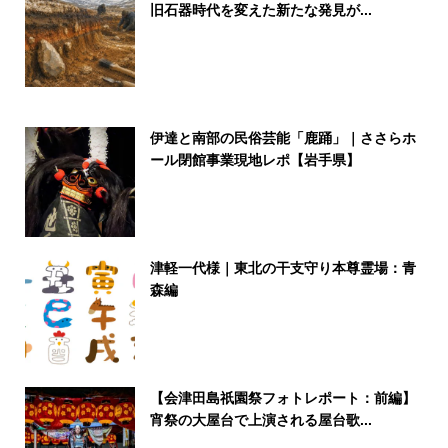
旧石器時代を変えた新たな発見が...
伊達と南部の民俗芸能「鹿踊」｜ささらホ
ール閉館事業現地レポ【岩手県】
津軽一代様｜東北の干支守り本尊霊場：青
森編
【会津田島祇園祭フォトレポート：前編】
宵祭の大屋台で上演される屋台歌...