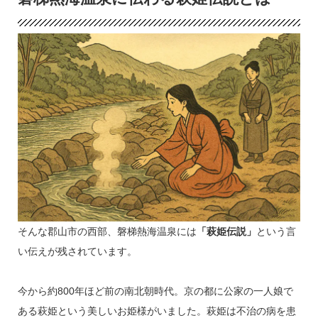
そんな郡山市の西部、磐梯熱海温泉には
「萩姫伝説」
という言
い伝えが残されています。
今から約800年ほど前の南北朝時代。京の都に公家の一人娘で
ある萩姫という美しいお姫様がいました。萩姫は不治の病を患