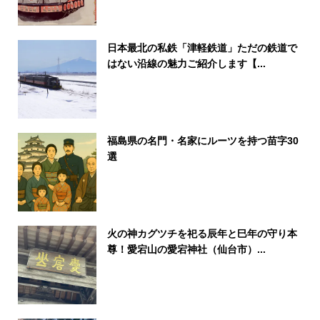
日本最北の私鉄「津軽鉄道」ただの鉄道で
はない沿線の魅力ご紹介します【...
福島県の名門・名家にルーツを持つ苗字30
選
火の神カグツチを祀る辰年と巳年の守り本
尊！愛宕山の愛宕神社（仙台市）...