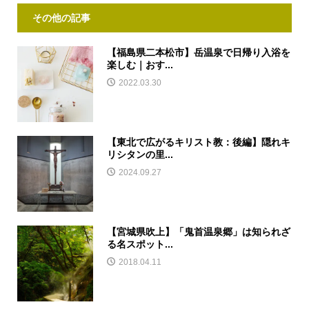
その他の記事
【福島県二本松市】岳温泉で日帰り入浴を
楽しむ｜おす...
2022.03.30
【東北で広がるキリスト教：後編】隠れキ
リシタンの里...
2024.09.27
【宮城県吹上】「鬼首温泉郷」は知られざ
る名スポット...
2018.04.11