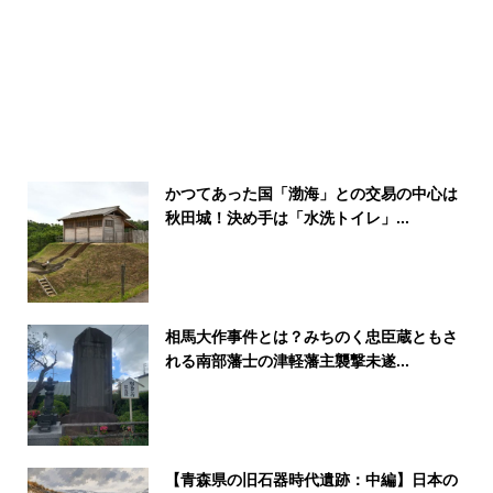
かつてあった国「渤海」との交易の中心は
秋田城！決め手は「水洗トイレ」...
相馬大作事件とは？みちのく忠臣蔵ともさ
れる南部藩士の津軽藩主襲撃未遂...
【青森県の旧石器時代遺跡：中編】日本の