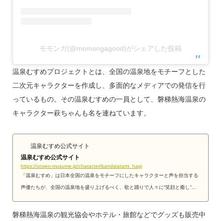
モモンガ(@momongagood)がシェアした投稿
温泉むすめプロジェクトとは、全国の温泉地をモチーフとした
二次元キャラクターを作成し、多面的なメディアでの発信を行
っているもの。その温泉むすめの一員として、磐梯熱海温泉の
キャラクター萩ちゃんも名を連ねています。
温泉むすめ公式サイト
温泉むすめ公式サイト
https://onsen-musume.jp/character/bandaiatami_hagi
「温泉むすめ」は日本全国の温泉をモチーフにしたキャラクターと声を担当する
声優たちが、全国の温泉地を盛り上げるべく、歌と踊りで人々に“笑顔と癒し”を
与える「アイドル活動」を行う次元を超えたプロジェクト
磐梯熱海温泉の観光協会やホテル・旅館などでグッズも販売中