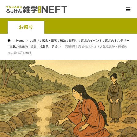
お祭り
Home
お祭り
,
伝承・風習
,
宿泊
,
日帰り
,
東北のイベント
,
東北のミステリー
,
東北の観光地
,
温泉
,
福島県
,
足湯
【福島県】萩姫伝説とは？人気温泉地・磐梯熱
海に残る言い伝え