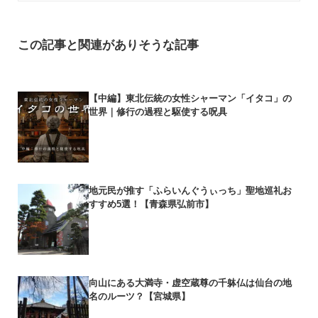
この記事と関連がありそうな記事
【中編】東北伝統の女性シャーマン「イタコ」の
世界｜修行の過程と駆使する呪具
地元民が推す「ふらいんぐうぃっち」聖地巡礼お
すすめ5選！【青森県弘前市】
向山にある大満寺・虚空蔵尊の千躰仏は仙台の地
名のルーツ？【宮城県】