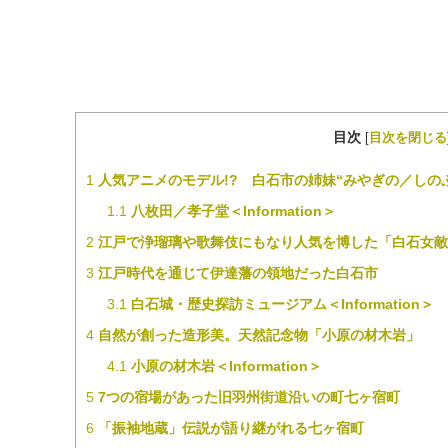
目次
[
目次を閉じる
1
人気アニメのモデル!? 白石市の姉妹“みやぎの／しの
1.1
八枚田／孝子堂＜Information＞
2
江戸で浄瑠璃や歌舞伎にもなり人気を博した「白石女敵
3
江戸時代を通じて伊達藩の領地だった白石市
3.1
白石城・歴史探訪ミュージアム＜Information＞
4
自然が創った造形美。天然記念物「小原の材木岩」
4.1
小原の材木岩＜Information＞
5
7つの宿場があった旧羽州街道沿いの町七ヶ宿町
6
「振袖地蔵」伝説が語り継がれる七ヶ宿町