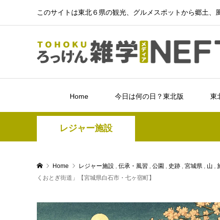
このサイトは東北６県の観光、グルメスポットから郷土、風
Home
今日は何の日？東北版
東
レジャー施設
Home
レジャー施設
,
伝承・風習
,
公園
,
史跡
,
宮城県
,
山
,
くおとぎ街道」【宮城県白石市・七ヶ宿町】