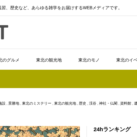
習、歴史など、あらゆる雑学をお届けするWEBメディアです。
北のグルメ
東北の観光地
東北のモノ
東北のイ
施設
,
景勝地
,
東北のミステリー
,
東北の観光地
,
歴史
,
渓谷
,
神社・仏閣
,
資料館
,
24hランキング