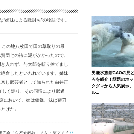
な“姉妹による敵討ち”の物語です。
に、この地八枚田で田の草取りの最
志賀団七の袴に泥がかかったので、
聞き入れず、与太郎を斬り捨てまし
男鹿水族館GAOの見
は絶命したといわれています。姉妹
ろを紹介！話題のホッ
上京し武芸者として知られた由井正
クグマから人気展示、
詳しく語り、その同情により武道
ル...
河原において、姉は鎖鎌、妹は薙刀
をとげた』
商工会「白石女敵討」より・原文まま