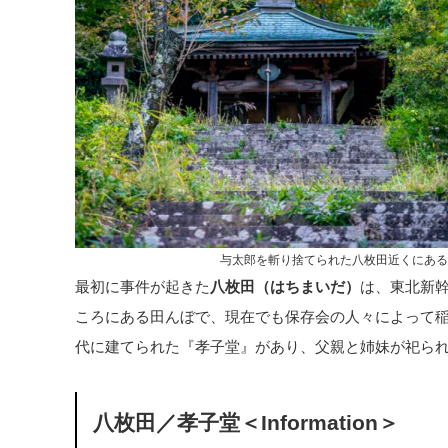
与太郎を斬り捨てられた八枚田近くにある
最初に事件が起きた
八枚田（はちまいだ）
は、東北新幹
ころにある田んぼで、現在でも保存会の人々によって
代に建てられた『孝子堂』があり、父親と姉妹が祀ら
八枚田／孝子堂＜Information＞