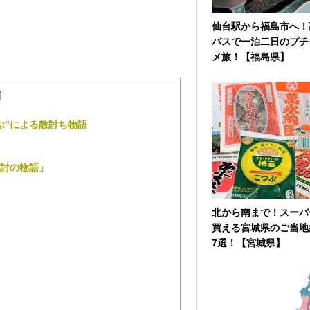
仙台駅から福島市へ！
バスで一泊二日のプチ
メ旅！【福島県】
]
ぶ”による敵討ち物語
討の物語」
北から南まで！スーパ
買える宮城県のご当地
7選！【宮城県】