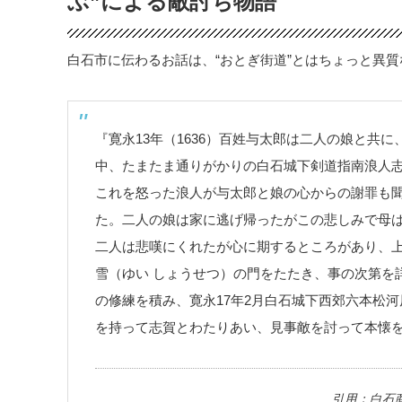
ぶ”による敵討ち物語
白石市に伝わるお話は、“おとぎ街道”とはちょっと異質
『寛永13年（1636）百姓与太郎は二人の娘と共
中、たまたま通りがかりの白石城下剣道指南浪人
これを怒った浪人が与太郎と娘の心からの謝罪も
た。二人の娘は家に逃げ帰ったがこの悲しみで母
二人は悲嘆にくれたが心に期するところがあり、
雪（ゆい しょうせつ）の門をたたき、事の次第を
の修練を積み、寛永17年2月白石城下西郊六本松
を持って志賀とわたりあい、見事敵を討って本懐
引用：白石