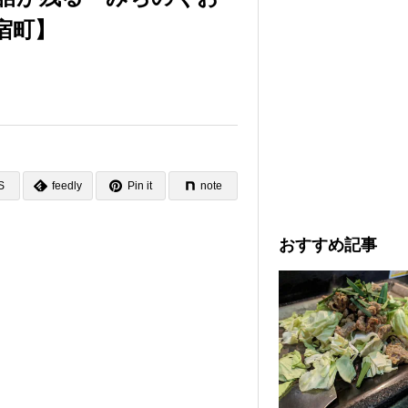
宿町】
S
feedly
Pin it
note
おすすめ記事