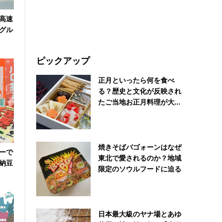
高速
グル
ピックアップ
正月といったら何を食べ
る？歴史と文化が反映され
たご当地お正月料理が大...
焼きそばバゴォーンはなぜ
ーで
東北で愛されるのか？地域
納豆
限定のソウルフードに迫る
日本最大級のヤナ場とあゆ