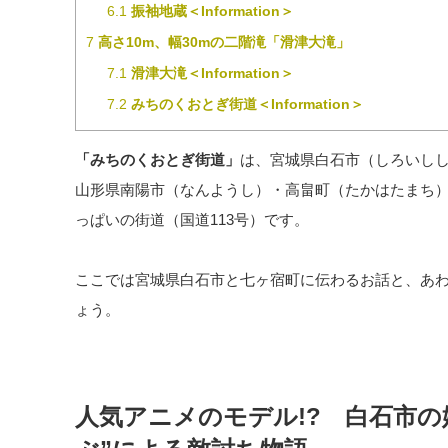
6.1
振袖地蔵＜Information＞
7
高さ10m、幅30mの二階滝「滑津大滝」
7.1
滑津大滝＜Information＞
7.2
みちのくおとぎ街道＜Information＞
「みちのくおとぎ街道」
は、宮城県白石市（しろいし
山形県南陽市（なんようし）・高畠町（たかはたまち
っぱいの街道（国道113号）です。
ここでは宮城県白石市と七ヶ宿町に伝わるお話と、あ
ょう。
人気アニメのモデル!? 白石市の