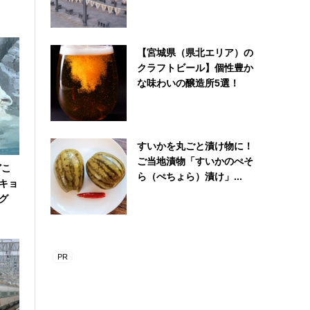
【宮城県（県北エリア）の
クラフトビール】個性豊か
な味わいの醸造所5選！
すいかを丸ごと漬け物に！
ご当地漬物「すいかのぺそ
どこ
ら（ぺちょら）漬け」...
キョ
グ