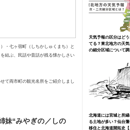
天気予報の区分はどう
てる？東北地方の天気
し）・七ヶ宿町（しちかしゅくまち）と
の細分区域について調..
）を結ぶ、民話や昔話が残る懐かしさい
わせて両市町の観光名所をご紹介しまし
北海道には宮城と所縁
姉妹“みやぎの／しの
る土地が多い？仙台藩
移住と北海道開拓史【..