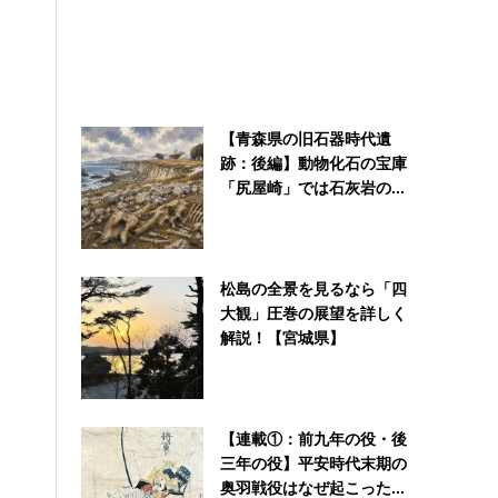
【青森県の旧石器時代遺
跡：後編】動物化石の宝庫
「尻屋崎」では石灰岩の...
松島の全景を見るなら「四
大観」圧巻の展望を詳しく
解説！【宮城県】
【連載①：前九年の役・後
三年の役】平安時代末期の
奥羽戦役はなぜ起こった...