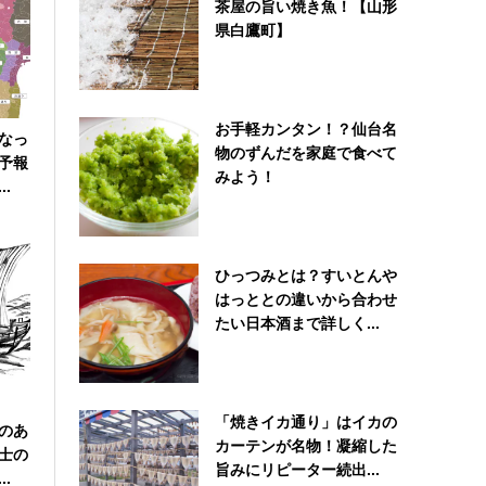
茶屋の旨い焼き魚！【山形
県白鷹町】
お手軽カンタン！？仙台名
なっ
物のずんだを家庭で食べて
予報
みよう！
.
ひっつみとは？すいとんや
はっととの違いから合わせ
たい日本酒まで詳しく...
「焼きイカ通り」はイカの
のあ
カーテンが名物！凝縮した
士の
旨みにリピーター続出...
.