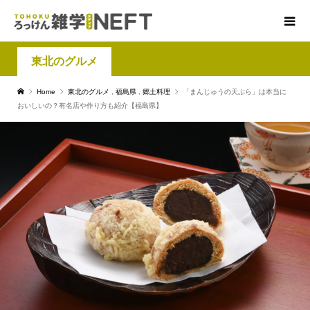
東北のグルメ
Home
東北のグルメ
,
福島県
,
郷土料理
「まんじゅうの天ぷら」は本当に
おいしいの？有名店や作り方も紹介【福島県】