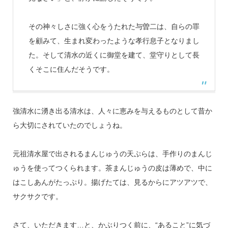
その神々しさに強く心をうたれた与曽二は、自らの罪
を顧みて、生まれ変わったような孝行息子となりまし
た。そして清水の近くに御堂を建て、堂守りとして長
くそこに住んだそうです。
強清水に湧き出る清水は、人々に恵みを与えるものとして昔か
ら大切にされていたのでしょうね。
元祖清水屋で出されるまんじゅうの天ぷらは、手作りのまんじ
ゅうを使ってつくられます。茶まんじゅうの皮は薄めで、中に
はこしあんがたっぷり。揚げたては、見るからにアツアツで、
サクサクです。
さて、いただきます…と、かぶりつく前に、“あること”に気づ