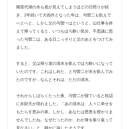
猪苗代湖の水も底が見えてしまうほどの日照りが続
き、2年続いて大凶作となった年は、与曽二も飢えで
へとへと。しかし父の与曽一はというと、山仕事を終
えて帰ってくると、いつもほろ酔い気分。不思議に思
った与曽二は、ある日こっそりと父のあとをつけてみ
ました。
すると、父は帰り道の清水を飲んでほろ酔いになって
いたのです。これはしめた、と与曽二が水を飲んでみ
たのですが…なんとそれは、ただの清水。
それからしばらくたった夜、与曽二が寝ていると枕辺
に弁財天が現れました。「あの清水は、人々に幸せを
もたらす恵みの泉。しかし、あなたは恩恵を授かりま
せんでしたね。なぜだったのか、わが身を振り返って
見なさい」と、静かに諭したそうです。