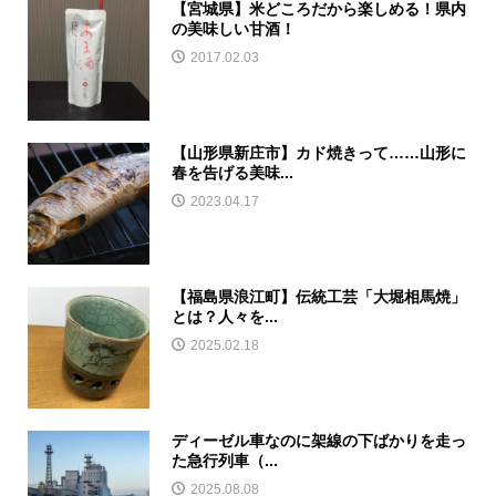
【宮城県】米どころだから楽しめる！県内
の美味しい甘酒！
2017.02.03
【山形県新庄市】カド焼きって……山形に
春を告げる美味...
2023.04.17
【福島県浪江町】伝統工芸「大堀相馬焼」
とは？人々を...
2025.02.18
ディーゼル車なのに架線の下ばかりを走っ
た急行列車（...
2025.08.08