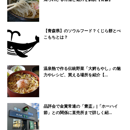
【青森県】のソウルフード？くじら餅とべ
こもちとは？
温泉熱で作る伝統野菜「大鰐もやし」の魅
力やレシピ、買える場所を紹介【...
品評会で金賞常連の「豊盃」|「ホーハイ
節」との関係に直売所まで詳しく紹...