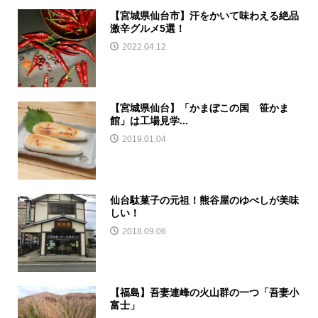
【宮城県仙台市】汗をかいて味わえる絶品
激辛グルメ5選！
2022.04.12
【宮城県仙台】「かまぼこの国 笹かま
館」は工場見学...
2019.01.04
仙台駄菓子の元祖！熊谷屋のゆべしが美味
しい！
2018.09.06
【福島】吾妻連峰の火山群の一つ「吾妻小
富士」