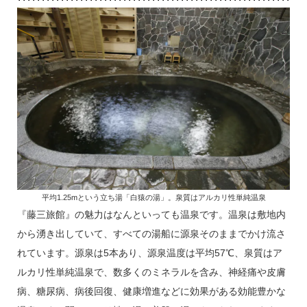
平均1.25mという立ち湯「白猿の湯」。泉質はアルカリ性単純温泉
『藤三旅館』の魅力はなんといっても温泉です。温泉は敷地内
から湧き出していて、すべての湯船に源泉そのままでかけ流さ
れています。源泉は5本あり、源泉温度は平均57℃、泉質はア
ルカリ性単純温泉で、数多くのミネラルを含み、神経痛や皮膚
病、糖尿病、病後回復、健康増進などに効果がある効能豊かな