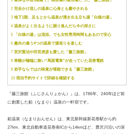
2
完全かけ流しの温泉に心身とも癒やされる
3
地下1階、足もとから温泉が湧き出る立ち湯「白猿の湯」
4
温泉がよく出るように掘り進んだら今の深さに
5
「白猿の湯」は混浴。でも女性専用時間もあるので安心
6
趣向の違う4つの温泉で湯巡りを楽しむ
7
宮沢賢治や田宮虎彦も愛した「藤三旅館」
8
車幅が極端に狭い“馬面電車”が走っていた花巻電鉄
9
岩手ならではの味覚が堪能できる「藤三旅館」
10
宿泊予約サイトで詳細を確認する
『藤三旅館（ふじさんりょかん）』は、1786年、240年ほど前
に創業した鉛（なまり）温泉の一軒宿です。
鉛温泉（なまりおんせん）は、東北新幹線新花巻駅から約
27km、東北自動車道花巻南ICから14kmほど、豊沢川沿いの深