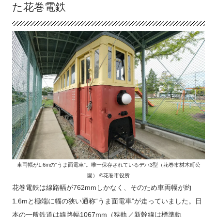
た花巻電鉄
車両幅が1.6mの“うま面電車”。唯一保存されているデハ3型（花巻市材木町公
園） ©花巻市役所
花巻電鉄は線路幅が762mmしかなく、そのため車両幅が約
1.6mと極端に幅の狭い通称“うま面電車”が走っていました。日
本の一般鉄道は線路幅1067mm（狭軌／新幹線は標準軌