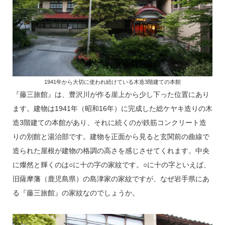
1941年から大切に使われ続けている木造3階建ての本館
『藤三旅館』は、豊沢川が作る崖上から少し下った位置にあり
ます。建物は1941年（昭和16年）に完成した総ケヤキ造りの木
造3階建ての本館があり、それに続くのが鉄筋コンクリート造
りの別館と湯治部です。建物を正面から見ると玄関前の曲線で
造られた屋根が建物の格調の高さを感じさせてくれます。中央
に燦然と輝くのは○に十の字の家紋です。○に十の字といえば、
旧薩摩藩（鹿児島県）の島津家の家紋ですが、なぜ岩手県にあ
る『藤三旅館』の家紋なのでしょうか。