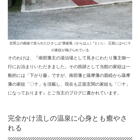
玄関上の曲線で造られたひさしは“唐破風（からはふ）”といい、正面には○に十
の家紋が掲げられている
そのわけは、『南部藩主の湯治場として長きにわたり藩主御一
行にお泊まりいただきました。その痕跡として当館の家紋は一
般的には「下がり藤」ですが、南部藩と薩摩藩の親睦から薩摩
藩の家紋「〇十」を頂戴し、現在も正面玄関の家紋も「〇十」
になっております』とご当主のブログに書かれています。
完全かけ流しの温泉に心身とも癒やさ
れる