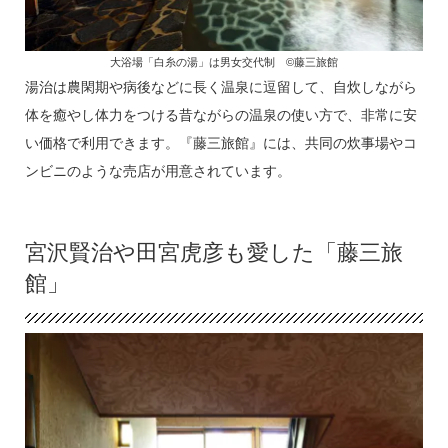
大浴場「白糸の湯」は男女交代制 ©藤三旅館
湯治は農閑期や病後などに長く温泉に逗留して、自炊しながら
体を癒やし体力をつける昔ながらの温泉の使い方で、非常に安
い価格で利用できます。『藤三旅館』には、共同の炊事場やコ
ンビニのような売店が用意されています。
宮沢賢治や田宮虎彦も愛した「藤三旅
館」