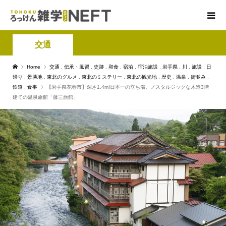
交通
Home
交通
,
伝承・風習
,
史跡
,
和食
,
宿泊
,
宿泊施設
,
岩手県
,
川
,
施設
,
日
帰り
,
景勝地
,
東北のグルメ
,
東北のミステリー
,
東北の観光地
,
歴史
,
温泉
,
街並み
,
鉄道
,
食事
【岩手県花巻市】深さ1.4m!日本一の立ち湯。ノスタルジックな木造3階
建ての温泉旅館「藤三旅館」