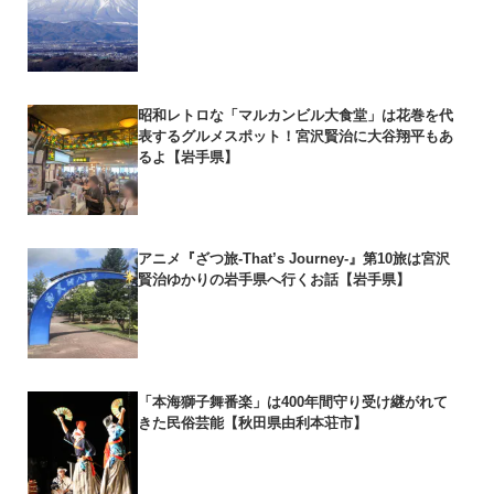
昭和レトロな「マルカンビル大食堂」は花巻を代
表するグルメスポット！宮沢賢治に大谷翔平もあ
るよ【岩手県】
アニメ『ざつ旅-That’s Journey-』第10旅は宮沢
賢治ゆかりの岩手県へ行くお話【岩手県】
「本海獅子舞番楽」は400年間守り受け継がれて
きた民俗芸能【秋田県由利本荘市】