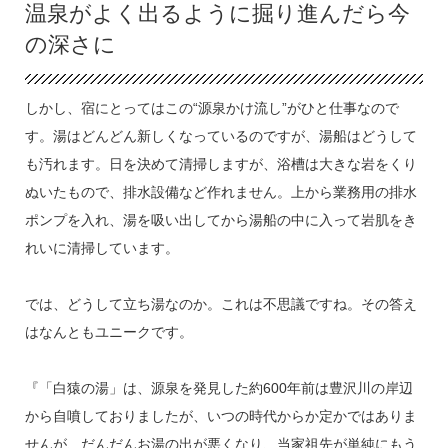
温泉がよく出るように掘り進んだら今
の深さに
しかし、宿にとってはこの“源泉かけ流し”がひと仕事なので
す。湯はどんどん新しくなっているのですが、湯船はどうして
も汚れます。日を決めて清掃しますが、浴槽は大きな岩をくり
ぬいたもので、排水設備など作れません。上から業務用の排水
ポンプを入れ、湯を吸い出してから湯船の中に入って岩肌をき
れいに清掃しています。
では、どうして立ち湯なのか。これは不思議ですね。その答え
はなんともユニークです。
『「白猿の湯」は、源泉を発見した約600年前は豊沢川の岸辺
から自噴しておりましたが、いつの時代からか定かではありま
せんが、だんだんお湯の出が悪くなり、当家祖先が単純にもう