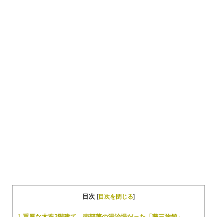
目次
[
目次を閉じる
]
1
重厚な木造3階建て。南部藩の湯治場だった「藤三旅館」