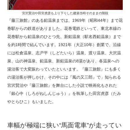
宮沢賢治や田宮虎彦も上り下りした建築当時そのままの階段
『藤三旅館』のある鉛温泉までは、1969年（昭和44年）まで花
巻駅からの鉄道がありました。花巻電鉄といって、東北本線の
花巻駅から鉛温泉のひとつ先、新鉛温泉（駅名西鉛温泉）まで
を約1時間で結んでいます。1921年（大正10年）創業で、沿線
には松倉温泉、志戸平（しどたいら）温泉、渡り温泉、大沢温
泉、山の神温泉、鉛温泉、新鉛温泉の8湯があり、各温泉への
湯治客で大変賑わっていたといいます。『藤三旅館』にも多く
の湯治客が押しかけ、その中には『風の又三郎』で」知られる
宮沢賢治や『藤三旅館』を舞台にした小説で映画化もされた
『銀心中（しろがねしんじゅう）』を執筆した田宮虎彦（たみ
やとらひこ）もいました。
車幅が極端に狭い“馬面電車”が走ってい