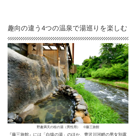
趣向の違う4つの温泉で湯巡りを楽しむ
野趣満天の桂の湯（男性用） ©藤三旅館
『藤三旅館』には「白猿の湯」のほか、豊沢川河畔の男女別露