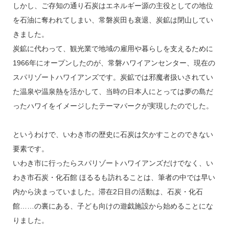
しかし、ご存知の通り石炭はエネルギー源の主役としての地位
を利用し、「夢の島ハワイ」をイメージした日本初の...
を石油に奪われてしまい、常磐炭田も衰退、炭鉱は閉山してい
きました。
炭鉱に代わって、観光業で地域の雇用や暮らしを支えるために
1966年にオープンしたのが、常磐ハワイアンセンター、現在の
スパリゾートハワイアンズです。炭鉱では邪魔者扱いされてい
た温泉や温泉熱を活かして、当時の日本人にとっては夢の島だ
ったハワイをイメージしたテーマパークが実現したのでした。
というわけで、いわき市の歴史に石炭は欠かすことのできない
要素です。
いわき市に行ったらスパリゾートハワイアンズだけでなく、い
わき市石炭・化石館 ほるるも訪れることは、筆者の中では早い
内から決まっていました。滞在2日目の活動は、石炭・化石
館……の裏にある、子ども向けの遊戯施設から始めることにな
りました。