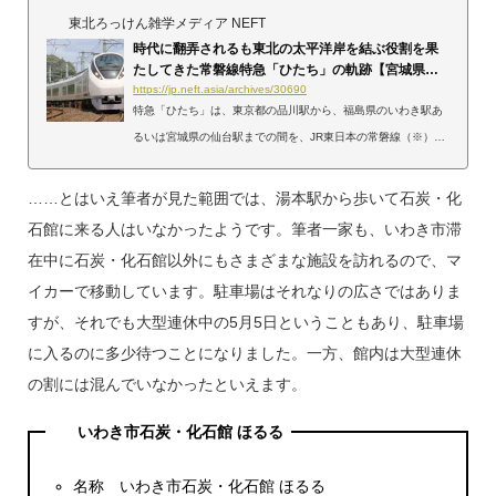
東北ろっけん雑学メディア NEFT
時代に翻弄されるも東北の太平洋岸を結ぶ役割を果
たしてきた常磐線特急「ひたち」の軌跡【宮城県・
福島県】
https://jp.neft.asia/archives/30690
特急「ひたち」は、東京都の品川駅から、福島県のいわき駅あ
るいは宮城県の仙台駅までの間を、JR東日本の常磐線（※）経
由で運行されている特急列車です。2024年3月の時点で1日15
往復が運行されており、現在の在来線の特急列車の中では本数
……とはいえ筆者が見た範囲では、湯本駅から歩いて石炭・化
が多くなっています。本記事では、特急「ひたち」の誕生から
石館に来る人はいなかったようです。筆者一家も、いわき市滞
現在に至るまでの軌跡をご紹介します。※東京都内の品川駅～
在中に石炭・化石館以外にもさまざまな施設を訪れるので、マ
日暮里駅間と、宮城県内の岩沼駅～仙台駅間は、正確には常磐
イカーで移動しています。駐車場はそれなりの広さではありま
線ではありませんが、本記事では説明の簡略化のため「ひた
すが、それでも大型連休中の5月5日ということもあり、駐車場
ち」が運行されている全区間を「常磐線」と呼称します。特...
に入るのに多少待つことになりました。一方、館内は大型連休
の割には混んでいなかったといえます。
いわき市石炭・化石館 ほるる
名称 いわき市石炭・化石館 ほるる