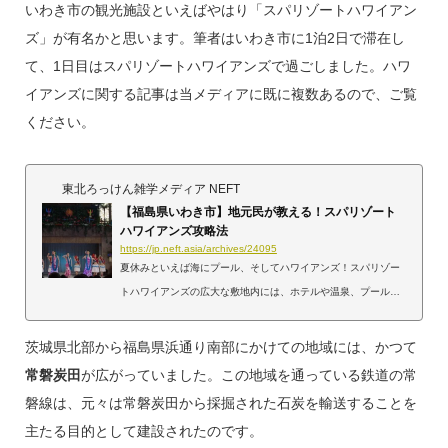
いわき市の観光施設といえばやはり「スパリゾートハワイアン
ズ」が有名かと思います。筆者はいわき市に1泊2日で滞在し
て、1日目はスパリゾートハワイアンズで過ごしました。ハワ
イアンズに関する記事は当メディアに既に複数あるので、ご覧
ください。
東北ろっけん雑学メディア NEFT
【福島県いわき市】地元民が教える！スパリゾート
ハワイアンズ攻略法
https://jp.neft.asia/archives/24095
夏休みといえば海にプール、そしてハワイアンズ！スパリゾー
トハワイアンズの広大な敷地内には、ホテルや温泉、プールな
どがあり、季節を問わず常夏気分が味わえます。なかでもフラ
ガールのショーは圧巻です！そこで、いわき在住歴10年、現在
茨城県北部から福島県浜通り南部にかけての地域には、かつて
も毎年ハワイアンズを訪れる筆者が、ハワイアンズを楽しむた
常磐炭田
が広がっていました。この地域を通っている鉄道の常
めの攻略法をお伝えします。常夏の楽園スパリゾートハワイア
磐線は、元々は常磐炭田から採掘された石炭を輸送することを
ンズの歴史 ハワイアンズは昭和41年「常磐ハワイアンセンタ
主たる目的として建設されたのです。
ー」としてオープンしました。常磐炭砿時代の地下湧水の温泉