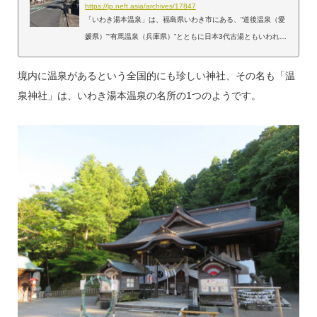
泉」
https://jp.neft.asia/archives/17847
「いわき湯本温泉」は、福島県いわき市にある、“道後温泉（愛
媛県）”“有馬温泉（兵庫県）”とともに日本3代古湯ともいわれる
長い歴史ある温泉です。いわき湯本温泉全景 ©ふくしまの旅
平安時代の900年代には古文書に温泉神社の存在が書かれてい
境内に温泉があるという全国的にも珍しい神社、その名も「温
て、温泉はそれ以前、約1300年前から使われていたと推定され
泉神社」は、いわき湯本温泉の名所の1つのようです。
ています。戦国時代には周辺の領主たちが来湯していた記録も
残り、江戸時代には50か所以上の源泉が自然に湧き出していま
した。 「いわき湯本温泉」が、温泉地として活気を帯びるのは
明治時代に海沿いの街道“浜街道（常磐道）”が...