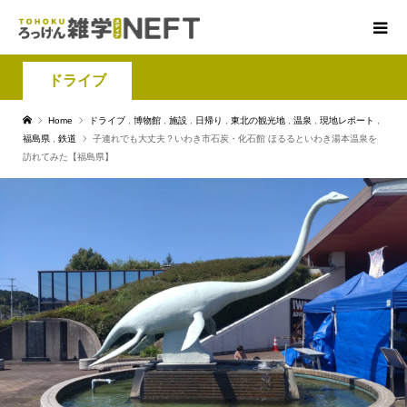
ドライブ
Home
ドライブ
,
博物館
,
施設
,
日帰り
,
東北の観光地
,
温泉
,
現地レポート
,
福島県
,
鉄道
子連れでも大丈夫？いわき市石炭・化石館 ほるるといわき湯本温泉を
訪れてみた【福島県】