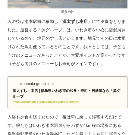
温泉神社
入浴後は湯本駅前に移動し「
源太ずし本店
」にて夕食をとりま
した。運営する「源グループ」は、いわき市を中心に店舗展開
しているので、地元のすし店といえます。地元でその日に水揚
げされた魚を使っているとのことです。我々としては、子ども
向けのメニューがあったことが、大変ポイントが高かったです
（子ども向けのメニューもお寿司がメインです）。
minamoto-group.com
源太ずし 本店 | 福島県いわき市の和食・寿司・居酒屋なら「源グ
ループ」
https://minamoto-group.com/shop/genta-honten
入浴も夕食も済ませたので、後は車に乗って帰宅するだけで
す。娘たちはいわき湯本温泉からわずか4km程の場所にある、
常磐自動車道のいわき湯本ICにたどり着くよりも前に寝息を立