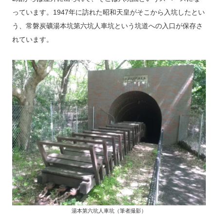
っています。1947年に訪れた昭和天皇がそこから入坑したとい
う、常磐炭礦湯本坑第六坑人車坑という坑道への入口が保存さ
れています。
湯本第六坑人車坑（筆者撮影）