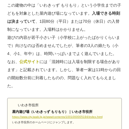
この建物の中は「いわきっず もりもり」という小学生までの子
どもを対象とした屋内遊び場になっています。
入場できる時刻
は決まっていて
、1回80分（平日）または70分（休日）の入替
制になっています。入場料はかかりません。
遊びの内容が若干小さい子（小学校に上がったばかりくらいま
で）向けなのは否めませんでしたが、筆者の3人の娘たち（小
4、小1、年中）は、時間いっぱいまでよく遊んでいました。
なお、
公式サイト
には「混雑時には入場を制限する場合があり
ます」と記載されています。しかし、筆者一家は11時からの回
の開始数分前に到着したものの、問題なく入れてもらえまし
た。
いわき市役所
屋内遊び場（いわきっず もりもり）｜いわき市役所
https://www.city.iwaki.lg.jp/www/contents/1001000005194/index.html
いわき市役所のホームページにジャンプします。