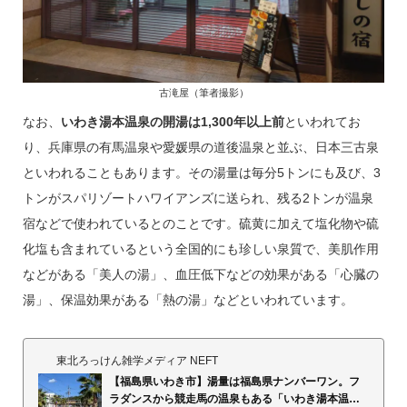
古滝屋（筆者撮影）
なお、
いわき湯本温泉の開湯は1,300年以上前
といわれてお
り、兵庫県の有馬温泉や愛媛県の道後温泉と並ぶ、日本三古泉
といわれることもあります。その湯量は毎分5トンにも及び、3
トンがスパリゾートハワイアンズに送られ、残る2トンが温泉
宿などで使われているとのことです。硫黄に加えて塩化物や硫
化塩も含まれているという全国的にも珍しい泉質で、美肌作用
などがある「美人の湯」、血圧低下などの効果がある「心臓の
湯」、保温効果がある「熱の湯」などといわれています。
東北ろっけん雑学メディア NEFT
【福島県いわき市】湯量は福島県ナンバーワン。フ
ラダンスから競走馬の温泉もある「いわき湯本温