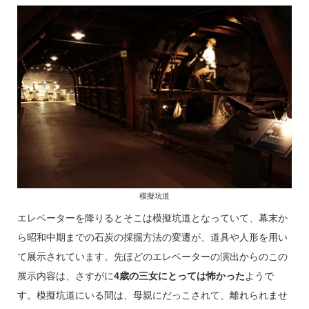
模擬坑道
エレベーターを降りるとそこは模擬坑道となっていて、幕末か
ら昭和中期までの石炭の採掘方法の変遷が、道具や人形を用い
て展示されています。先ほどのエレベーターの演出からのこの
展示内容は、さすがに
4歳の三女にとっては怖かった
ようで
す。模擬坑道にいる間は、母親にだっこされて、離れられませ