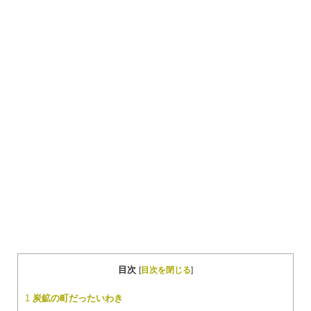
目次
[
目次を閉じる
]
1
炭鉱の町だったいわき