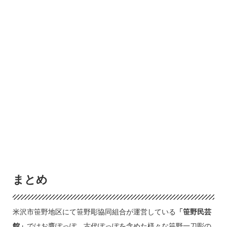
まとめ
米沢市笹野地区にて笹野彫協同組合が運営している
「笹野民芸
館」
ではお鷹ぽっぽ、古代ぽっぽを含めた様々な笹野一刀彫の