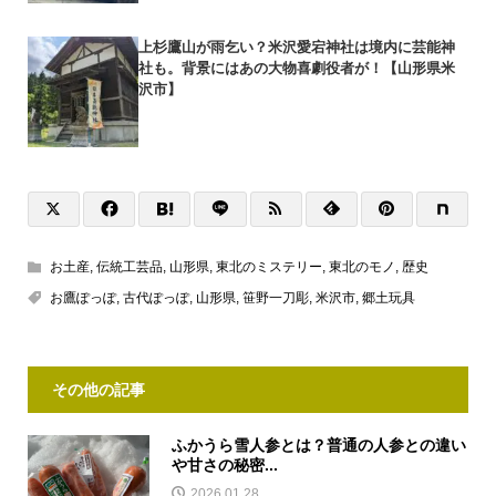
上杉鷹山が雨乞い？米沢愛宕神社は境内に芸能神
社も。背景にはあの大物喜劇役者が！【山形県米
沢市】
お土産
,
伝統工芸品
,
山形県
,
東北のミステリー
,
東北のモノ
,
歴史
お鷹ぽっぽ
,
古代ぽっぽ
,
山形県
,
笹野一刀彫
,
米沢市
,
郷土玩具
その他の記事
ふかうら雪人参とは？普通の人参との違い
や甘さの秘密...
2026.01.28