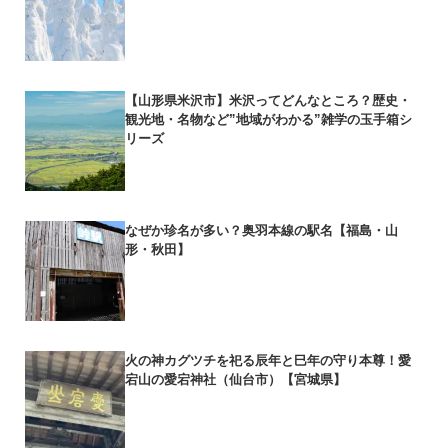
【山形県米沢市】米沢ってどんなところ？歴史・
観光地・名物など”地域がわかる”雑学の玉手箱シ
リーズ
なぜか珍名が多い？奥羽本線の駅名【福島・山
形・秋田】
火の神カグツチを祀る辰年と巳年の守り本尊！愛
宕山の愛宕神社（仙台市）【宮城県】