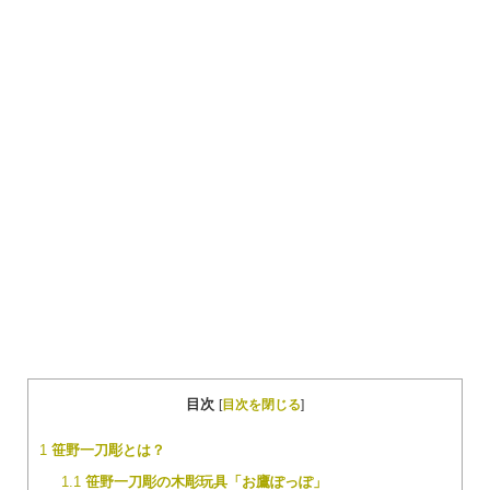
目次
[
目次を閉じる
]
1
笹野一刀彫とは？
1.1
笹野一刀彫の木彫玩具「お鷹ぽっぽ」