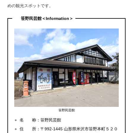
めの観光スポットです。
笹野民芸館＜Information＞
笹野民芸館
名 称：笹野民芸館
住 所：〒992-1445 山形県米沢市笹野本町５２０