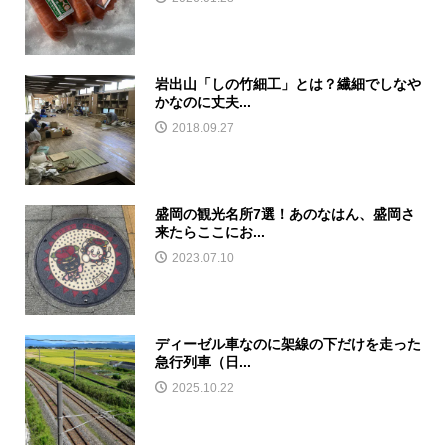
岩出山「しの竹細工」とは？繊細でしなや
かなのに丈夫...
2018.09.27
盛岡の観光名所7選！あのなはん、盛岡さ
来たらここにお...
2023.07.10
ディーゼル車なのに架線の下だけを走った
急行列車（日...
2025.10.22