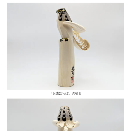
「お鷹ぽっぽ」の横面