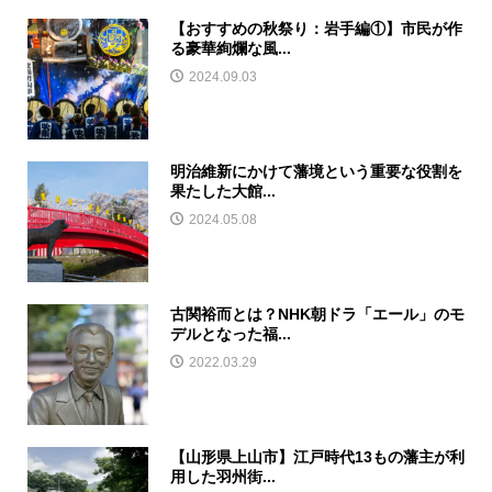
【おすすめの秋祭り：岩手編①】市民が作
る豪華絢爛な風...
2024.09.03
明治維新にかけて藩境という重要な役割を
果たした大館...
2024.05.08
古関裕而とは？NHK朝ドラ「エール」のモ
デルとなった福...
2022.03.29
【山形県上山市】江戸時代13もの藩主が利
用した羽州街...