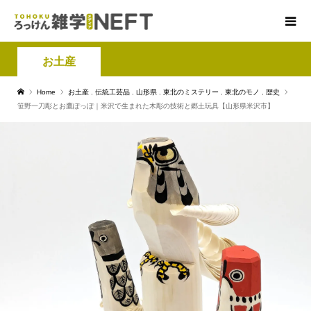
お土産
Home
お土産
,
伝統工芸品
,
山形県
,
東北のミステリー
,
東北のモノ
,
歴史
笹野一刀彫とお鷹ぽっぽ｜米沢で生まれた木彫の技術と郷土玩具【山形県米沢市】