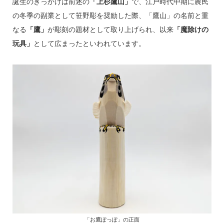
誕生のきっかけは前述の
「上杉鷹山」
で、江戸時代中期に農民
の冬季の副業として笹野彫を奨励した際、「鷹山」の名前と重
なる
「鷹」
が彫刻の題材として取り上げられ、以来
「魔除けの
玩具」
として広まったといわれています。
「お鷹ぽっぽ」の正面