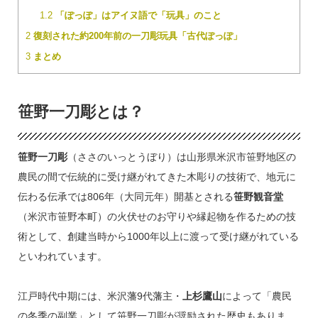
1.2
「ぽっぽ」はアイヌ語で「玩具」のこと
2
復刻された約200年前の一刀彫玩具「古代ぽっぽ」
3
まとめ
笹野一刀彫とは？
笹野一刀彫
（ささのいっとうぼり）は山形県米沢市笹野地区の
農民の間で伝統的に受け継がれてきた木彫りの技術で、地元に
伝わる伝承では806年（大同元年）開基とされる
笹野観音堂
（米沢市笹野本町）の火伏せのお守りや縁起物を作るための技
術として、創建当時から1000年以上に渡って受け継がれている
といわれています。
江戸時代中期には、米沢藩9代藩主・
上杉鷹山
によって「農民
の冬季の副業」として笹野一刀彫が奨励された歴史もありま