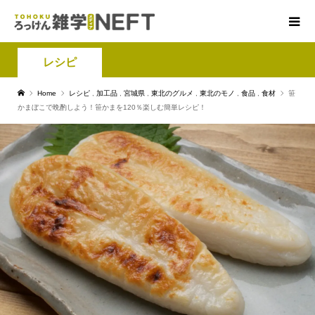
レシピ
Home
レシピ
,
加工品
,
宮城県
,
東北のグルメ
,
東北のモノ
,
食品
,
食材
笹
かまぼこで晩酌しよう！笹かまを120％楽しむ簡単レシピ！