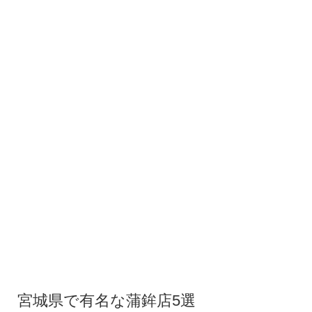
宮城県で有名な蒲鉾店5選