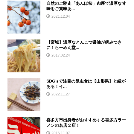
自然のご馳走「あんぽ柿」肉厚で濃厚な甘
味をご賞味あ...
2021.12.04
【宮城】濃厚なとんこつ醤油が病みつき
に！らーめん堂...
2017.02.24
SDG’sで注目の昆虫食は【山形県】と縁が
ある！イ...
2022.11.27
喜多方市出身者がおすすめする喜多方ラー
メンの名店２店！
2016.11.07