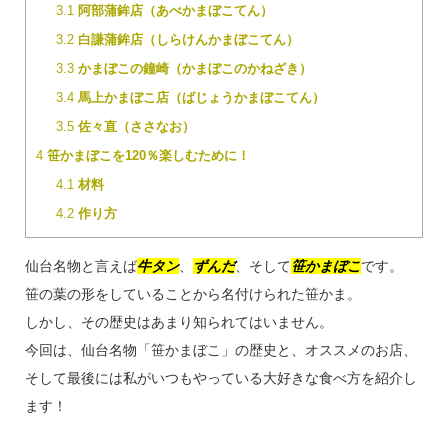
3.1
阿部蒲鉾店（あべかまぼこてん）
3.2
白謙蒲鉾店（しらけんかまぼこてん）
3.3
かまぼこの鐘崎（かまぼこのかねざき）
3.4
馬上かまぼこ店（ばじょうかまぼこてん）
3.5
佐々直（ささなお）
4
笹かまぼこを120％楽しむために！
4.1
材料
4.2
作り方
仙台名物と言えば
牛タン
、
ずんだ
、そして
笹かまぼこ
です。
笹の葉の形をしていることから名付けられた笹かま。
しかし、その歴史はあまり知られてはいません。
今回は、仙台名物「笹かまぼこ」の歴史と、オススメのお店、
そして最後には私がいつもやっている大好きな食べ方を紹介し
ます！