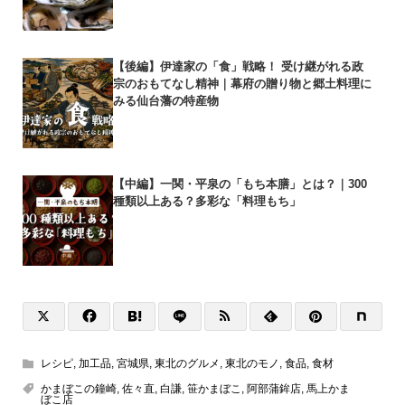
【後編】伊達家の「食」戦略！ 受け継がれる政
宗のおもてなし精神｜幕府の贈り物と郷土料理に
みる仙台藩の特産物
【中編】一関・平泉の「もち本膳」とは？｜300
種類以上ある？多彩な「料理もち」
レシピ
,
加工品
,
宮城県
,
東北のグルメ
,
東北のモノ
,
食品
,
食材
かまぼこの鐘崎
,
佐々直
,
白謙
,
笹かまぼこ
,
阿部蒲鉾店
,
馬上かま
ぼこ店