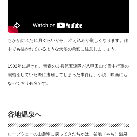
ルの「青函トンネル」が開通したことから、青函連絡船は...
ちかが訪れた11月ぐらいから、冷え込みが厳しくなります。作
中でも描かれているような天候の急変に注意しましょう。
1902年に起きた、青森の歩兵第五連隊が八甲田山で雪中行軍の
演習をしていた際に遭難してしまった事件は、小説、映画にも
なっており有名です。
谷地温泉へ
ロープウェーの山麓駅に戻ってきたちかは、谷地（やち）温泉