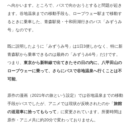
へ向かいます。ところで、バスで向かおうとすると問題が起き
ます。谷地温泉までの移動手段も、ロープウェー駅まで移動す
るときに乗車した、青森駅発・十和田湖行きのバス「みずうみ
号」なのです。
既に説明したように「みずうみ号」は1日3便しかなく、特に新
青森駅から乗車できるのは最終の「みずうみ6号」だけです。
つまり、
東京から新幹線で出てきたその日の内に、八甲田山の
ロープウェーに乗って、さらにバスで谷地温泉へ行くことは不
可能
。
原作の漫画（2021年の旅という設定）では谷地温泉までの移動
手段がバスでしたが、アニメでは現状が反映されたのか「
旅館
の送迎車に拾ってもらって
」に変更されています。所要時間は
原作・アニメ共に約20分で変わっておりません。