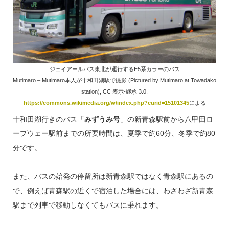
ジェイアールバス東北が運行するE5系カラーのバス
Mutimaro – Mutimaro本人が十和田湖駅で撮影 (Pictured by Mutimaro,at Towadako
station), CC 表示-継承 3.0,
https://commons.wikimedia.org/w/index.php?curid=15101345
による
十和田湖行きのバス「
みずうみ号
」の新青森駅前から八甲田ロ
ープウェー駅前までの所要時間は、夏季で約60分、冬季で約80
分です。
また、バスの始発の停留所は新青森駅ではなく青森駅にあるの
で、例えば青森駅の近くで宿泊した場合には、わざわざ新青森
駅まで列車で移動しなくてもバスに乗れます。