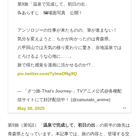
第9旅「温泉で完成して、初日の出」
📝あらすじ 🖼場面写真 公開！
アンソロジーの仕事が来たものの、筆が進まない！
気分を変えようと、ちかが向かったのは青森県。
八甲田山では天気の移り変わりに驚き、谷地温泉では
とろけるような心地に……。
旅で得た感覚を漫画に活かせるのか!?…
pic.twitter.com/7ylmeDNg9Q
— 「ざつ旅-That's Journey-」TVアニメ公式@各種配
信サイトにて好評配信中！ (@zatsutabi_anime)
May 30, 2025
第9旅（第9話）「
温泉で完成して、初日の出
」の前半の旅先は
青森県となっています。本記事では、旅の内容と、登場する交