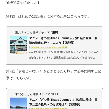
通機関等を紹介します。
第1旅「はじめの1225段」に関する記事はこちらです。
東北ろっけん雑学メディア NEFT
アニメ『ざつ旅-That's Journey-』第1話に登場！会
津若松市に行ってみよう【福島県】
https://jp.neft.asia/archives/41767
2025年4月より『ざつ旅-That’s Journey-』というテレビアニメ
が放送されています。漫画家志望の主人公が、行き当たりばっ
たりの旅（雑な旅）をしながら見聞を深めていく物語です。そ
の記念すべき第1話『はじめの1225段』の旅先は、福島県会津
第2旅「伊達じゃない！ きときとふたり旅」の前半に関する記
若松市となっています。本記事では、会津若松市への行き方
事はこちらです。
を、作中での描写に触れつつ紹介します。『ざつ旅-That's Jour
ney』とは？『ざつ旅-That’s Journey』の主人公「鈴ヶ森 ち
か」は、なかなか出版社にネームを採用してもらえない、漫画
東北ろっけん雑学メディア NEFT
家志望の女子大生。彼女はサイコロで行き先を決...
アニメ『ざつ旅-That’s Journey-』第2話に登場！日
本三景の松島への行き方は？【宮城県】
https://jp.neft.asia/archives/43861