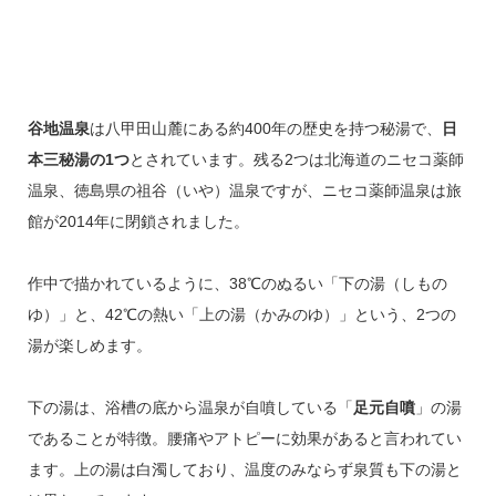
谷地温泉
は八甲田山麓にある約400年の歴史を持つ秘湯で、
日
本三秘湯の1つ
とされています。残る2つは北海道のニセコ薬師
温泉、徳島県の祖谷（いや）温泉ですが、ニセコ薬師温泉は旅
館が2014年に閉鎖されました。
作中で描かれているように、38℃のぬるい「下の湯（しもの
ゆ）」と、42℃の熱い「上の湯（かみのゆ）」という、2つの
湯が楽しめます。
下の湯は、浴槽の底から温泉が自噴している「
足元自噴
」の湯
であることが特徴。腰痛やアトピーに効果があると言われてい
ます。上の湯は白濁しており、温度のみならず泉質も下の湯と