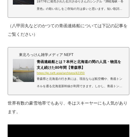
1977年に発売された石川さゆりさんのシングル『津軽海峡・冬
景色』の歌い出しをご存知の方は多いと思います。短い歌詞の
中に旅の情景が盛り込まれた名曲ではありますが、この歌に登
場するような「上野発・青森行きの夜行列車」は既に存在せ
（八甲田丸などのかつての青函連絡船については下記の記事を
ず、青森から北海道の函館へ渡る青函連絡船も、青森行きの夜
ご覧ください）
行列車よりも一足先に運航を終了しました。今回は「上野発の
夜行列車、青森行き」とはいったいどのような列車だったのか
に焦点を当てます。上野発・青森行き夜行列車の果たした役割
東北ろっけん雑学メディア NEFT
上野～青森間を結んだ寝台特急「あけぼの」上野発・青...
青函連絡船とは？本州と北海道の間の人流・物流を
支え続けた80年間【青森県】
https://jp.neft.asia/archives/42350
青森県と北海道の行き来には、現在ならば航空機や、青函トン
ネルを通る北海道新幹線が利用できます。しかし、青函トンネ
ルも航空機もなかった時代には、船を利用するしかありません
でした。その船の中でも特徴的な「青函連絡船」を今回は紹介
世界有数の豪雪地帯でもあり、冬はスキーヤーにも人気があり
します。青函連絡船とは？青函連絡船は、青森県青森市にある
ます。
青森駅と、北海道函館市にある函館駅との間を結ぶ「青函航
路」で運航されていた鉄道連絡船です。航路長は61海里（112.
972km）。1988年に、青森県と北海道を結ぶ鉄道用海底トンネ