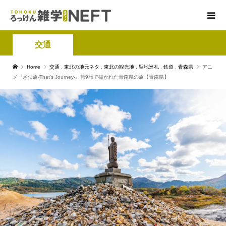
交通
Home
交通
,
東北の地元ネタ
,
東北の観光地
,
聖地巡礼
,
鉄道
,
青森県
アニ
メ『ざつ旅-That’s Journey-』第9旅で描かれた青森県の旅【青森県】