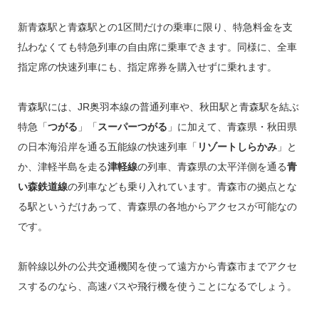
新青森駅と青森駅との1区間だけの乗車に限り、特急料金を支
払わなくても特急列車の自由席に乗車できます。同様に、全車
指定席の快速列車にも、指定席券を購入せずに乗れます。
青森駅には、JR奥羽本線の普通列車や、秋田駅と青森駅を結ぶ
特急「
つがる
」「
スーパーつがる
」に加えて、青森県・秋田県
の日本海沿岸を通る五能線の快速列車「
リゾートしらかみ
」と
か、津軽半島を走る
津軽線
の列車、青森県の太平洋側を通る
青
い森鉄道線
の列車なども乗り入れています。青森市の拠点とな
る駅というだけあって、青森県の各地からアクセスが可能なの
です。
新幹線以外の公共交通機関を使って遠方から青森市までアクセ
スするのなら、高速バスや飛行機を使うことになるでしょう。