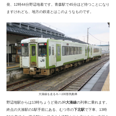
発、12時44分野辺地着です。青森駅で45分ほど待つことになり
ますけれども、地方の鉄道とはこのようなものです。
大湊線を走るキハ100形気動車
野辺地駅からは13時ちょうど発のJR
大湊線
の列車に乗れます。
終点の大湊駅の1駅手前にある、むつ市の
下北駅
で下車、13時