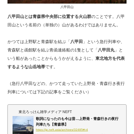
八甲田山
八甲田山とは青森県中央部に位置する火山群
のことです。八甲
田山という名前の（単独の）山があるわけではありません。
かつては上野駅と青森駅を結ぶ「
八甲田
」という急行列車や、
青森駅と函館駅を結ぶ青函連絡船の1隻として「
八甲田丸
」と
いう船があったことからもうかがえるように、
東北地方を代表
するような山岳地帯
です。
（急行八甲田などの、かつて走っていた上野発・青森行き夜行
列車については下記の記事をご覧ください）
東北ろっけん雑学メディア NEFT
歌詞になったのも今は昔…上野発・青森行きの夜行
列車たち【青森県】
https://jp.neft.asia/archives/32485#i-4