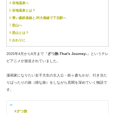
4
谷地温泉へ
5
谷地温泉とは？
6
青い森鉄道線とJR大湊線で下北駅へ
7
恐山へ
8
恐山とは？
9
おわりに
2025年4月から6月まで『
ざつ旅-That’s Journey-
』というテレ
ビアニメが放送されていました。
漫画家になりたい女子大生の主人公・鈴ヶ森ちかが、行き当た
りばったりの旅（雑な旅）をしながら見聞を深めていく物語で
す。
#ざつ旅