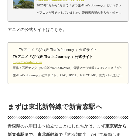
2025年4月から6月まで『ざつ旅-That’s Journey-』というテレ
ビアニメが放送されていました。漫画家志望の主人公・鈴ヶ森
ちかが、行き当たりばったりの旅（雑な旅）をしながら見聞を
深めていく物語です。第2話『伊達じゃない！ きときとふたり
アニメの公式サイトはこちら。
旅』の前半の旅先は、宮城県の松島となっています。本記事で
は、松島への行き方を、作中での描写に触れつつ紹介します。#
ざつ旅第2旅「伊達じゃない！ きときとふたり旅」📝あらす
TVアニメ『ざつ旅-That's Journey-』公式サイト
TVアニメ『ざつ旅-That's Journey-』公式サイト
じ 🖼場面写真 公開！またしてもネームがボツになったちか
https://zatsutabi.com
は、悪循環を断ち切るために再び旅に出...
原作：石坂ケンタ（株式会社KADOKAWA／電撃マオウ連載）のTVアニメ『ざつ
旅-That's Journey-』公式サイト。AT-X、BS11、TOKYO MX、読売テレビほかに
て、2025年4月7日(月)より放送開始！
まずは東北新幹線で新青森駅へ
青森県の八甲田山へ旅立つことにしたちかは、まず
東京駅から
新青森駅まで、東北新幹線
で「約3時間半」かけて移動しま