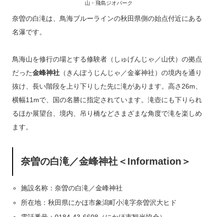
山・飛島ジオパーク
奈曽の白滝は、鳥海ブルーラインの秋田県側の始点付近にある
名瀑です。
鳥海山を修行の場とする修験者（しゅげんじゃ／山伏）の拠点
だった
金峰神社
（きんぽうじんじゃ／金峯神社）の境内を通り
抜け、長い階段を上り下りした先に滝があります。高さ26m、
横幅11mで、国の名勝に指定されています。滝壺にも下りられ
るほか展望台、境内、吊り橋などさまざまな角度で滝を楽しめ
ます。
奈曽の白滝／金峰神社
＜Information＞
施設名称：奈曽の白滝／金峰神社
所在地：秋田県にかほ市象潟町小滝字奈曽沢大ヒド