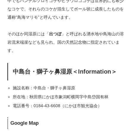
中でもハンデルソロイゴケやヒラウロコゴケは世界的にも希少
なコケで、それらのコケが混生してボール状に成長したものを
通称“鳥海マリモ”と呼んでいます。
そのほか同湿原には「
出つぼ
」と呼ばれる湧水地や鳥海山の溶
岩流末端崖なども見られ、国の天然記念物に指定されていま
す。
中島台・獅子ヶ鼻湿原
＜Information＞
施設名称：中島台・獅子ヶ鼻湿原
所在地：秋田県にかほ市象潟町横岡字中島岱国有林
電話番号：0184-43-6608（にかほ市観光協会）
Google Map