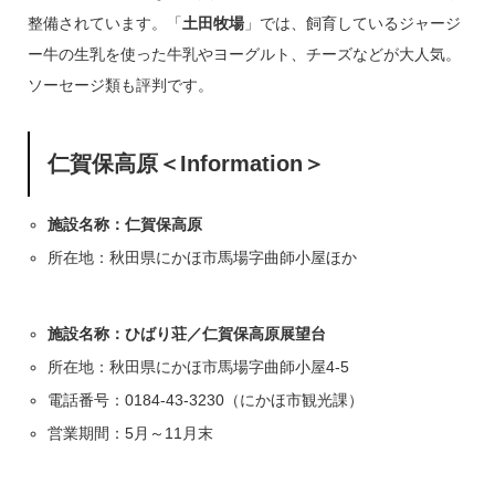
整備されています。「
土田牧場
」では、飼育しているジャージ
ー牛の生乳を使った牛乳やヨーグルト、チーズなどが大人気。
ソーセージ類も評判です。
仁賀保高原
＜Information＞
施設名称：仁賀保高原
所在地：秋田県にかほ市馬場字曲師小屋ほか
施設名称：ひばり荘／仁賀保高原展望台
所在地：秋田県にかほ市馬場字曲師小屋4-5
電話番号：0184-43-3230（にかほ市観光課）
営業期間：5月～11月末