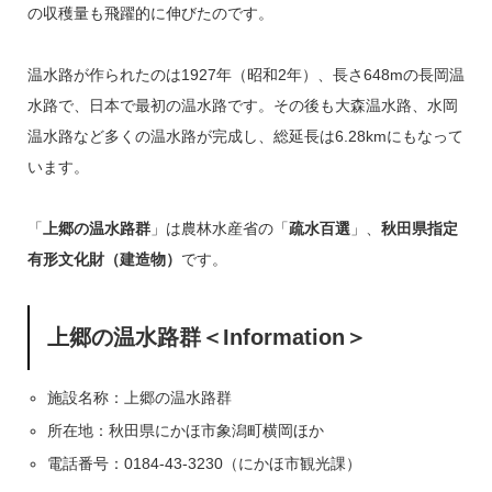
の収穫量も飛躍的に伸びたのです。
温水路が作られたのは1927年（昭和2年）、長さ648mの長岡温
水路で、日本で最初の温水路です。その後も大森温水路、水岡
温水路など多くの温水路が完成し、総延長は6.28kmにもなって
います。
「
上郷の温水路群
」は農林水産省の「
疏水百選
」、
秋田県指定
有形文化財（建造物）
です。
上郷の温水路群＜Information＞
施設名称：上郷の温水路群
所在地：秋田県にかほ市象潟町横岡ほか
電話番号：0184-43-3230（にかほ市観光課）