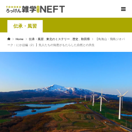
伝承・風習
Home
伝承・風習
,
東北のミステリー
,
歴史
,
秋田県
【鳥海山・飛島ジオパ
ーク：にかほ編（2）】先人たちの知恵がもたらした自然との共生