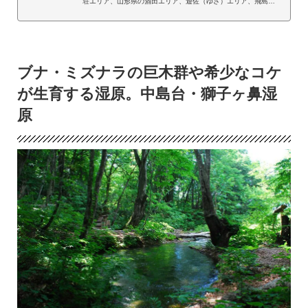
荘エリア、山形県の酒田エリア、遊佐（ゆざ）エリア、飛島
（とびしま）エリアとともに、「鳥海山・飛島ジオパーク」と
して日本ジオパークに認定されています。ジオパークとは、
「ジオ（GEO＝地球）に関わるさまざまな自然遺産、たとえ
ば、地層・岩石・地形・火山・断層などを含む自然豊かな公園
ブナ・ミズナラの巨木群や希少なコケ
（PARK）のことです。山や川をよく見て、その成り立ちに気
が生育する湿原。中島台・獅子ヶ鼻湿
付くことに始まり、生態系や人々の暮らしとのかかわりまでを
原
つなげて考える場所です。足元の岩石から頭上の宇宙まで、数
十...