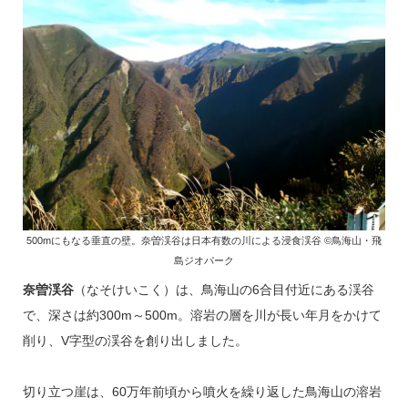
500mにもなる垂直の壁。奈曽渓谷は日本有数の川による浸食渓谷 ©鳥海山・飛
島ジオパーク
奈曽渓谷
（なそけいこく）は、鳥海山の6合目付近にある渓谷
で、深さは約300m～500m。溶岩の層を川が長い年月をかけて
削り、V字型の渓谷を創り出しました。
切り立つ崖は、60万年前頃から噴火を繰り返した鳥海山の溶岩