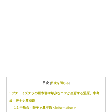
目次
[
目次を閉じる
]
1
ブナ・ミズナラの巨木群や希少なコケが生育する湿原。中島
台・獅子ヶ鼻湿原
1.1
中島台・獅子ヶ鼻湿原＜Information＞