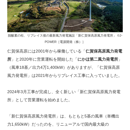
脱酸素の柱、リプレイス後の最新風力発電施設「新仁賀保高原風力発電所」 ©J-
POWER［電源開発（株）］
仁賀保高原には2001年から稼働している「
仁賀保高原風力発電
所
」と2020年に営業運転を開始した「
にかほ第二風力発電所
」
（風車18基／出力4万1,400kW）がありますが、「仁賀保高原
風力発電所」は2021年からリプレイス工事に入っていました。
2024年3月工事が完成し、全く新しい「新仁賀保高原風力発電
所」として営業運転を始めました。
「新仁賀保高原風力発電所」は、もともと5基の風車（単機出
力1,650kW）だったのを、リニューアルで国内最大級の