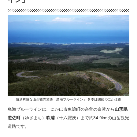
快適爽快な山岳観光道路「鳥海ブルーライン」 冬季は閉鎖 ©にかほ市
鳥海ブルーラインは、にかほ市象潟町の奈曽の白滝から
山形県
遊佐町
（ゆざまち）
吹浦
（十六羅漢）まで約34.9kmの山岳観光
道路です。