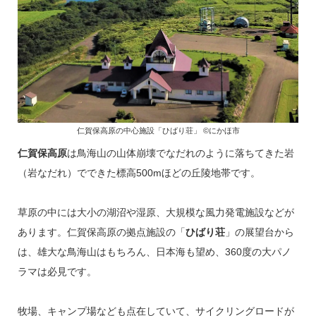
仁賀保高原の中心施設「ひばり荘」 ©にかほ市
仁賀保高原
は鳥海山の山体崩壊でなだれのように落ちてきた岩
（岩なだれ）でできた標高500mほどの丘陵地帯です。
草原の中には大小の湖沼や湿原、大規模な風力発電施設などが
あります。仁賀保高原の拠点施設の「
ひばり荘
」の展望台から
は、雄大な鳥海山はもちろん、日本海も望め、360度の大パノ
ラマは必見です。
牧場、キャンプ場なども点在していて、サイクリングロードが