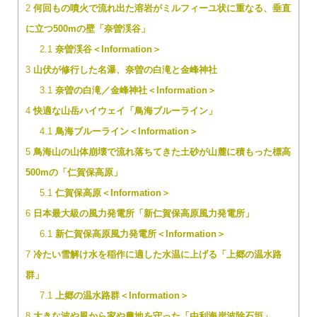
2
何回もの噴火で流れ出た溶岩がミルフィーユ状に重なる、垂直
に立つ500mの壁「奈曽渓谷」
2.1
奈曽渓谷＜Information＞
3
山伏が修行した名瀑、奈曽の白滝と金峰神社
3.1
奈曽の白滝／金峰神社＜Information＞
4
快適な山岳ハイウェイ「鳥海ブルーライン」
4.1
鳥海ブルーライン＜Information＞
5
鳥海山の山体崩壊で流れ落ちてきた土砂が山麓に積もった標高
500mの「仁賀保高原」
5.1
仁賀保高原＜Information＞
6
日本最大級の風力発電所「新仁賀保高原風力発電所」
6.1
新仁賀保高原風力発電所＜Information＞
7
冷たい雪解け水を稲作に適した水温に上げる「上郷の温水路
群」
7.1
上郷の温水路群＜Information＞
8
大きな波や風から家や農地を守った「由利海岸波除石垣」