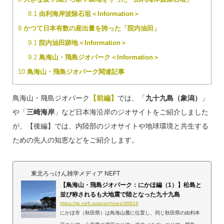
8.1
由利海岸波除石垣＜Information＞
9
かつて日本有数の産出量を誇った「院内油田」
9.1
院内油田跡地＜Information＞
9.2
鳥海山・飛島ジオパーク＜Information＞
10
鳥海山・飛島ジオパーク関連記事
鳥海山・飛島ジオパーク
【前編】
では、「
九十九島（象潟）
」
や「
三崎海岸
」など日本海沿岸のジオサイトをご紹介しました
が、【後編】では、内陸部のジオサイトや地球環境と共生する
ための先人の知恵などをご紹介します。
東北ろっけん雑学メディア NEFT
【鳥海山・飛島ジオパーク：にかほ編（1）】松島と
並び称されるも大地震で陸となった九十九島
https://jp.neft.asia/archives/36818
にかほ市（秋田県）は鳥海山麓に位置し、同じ秋田県の由利本