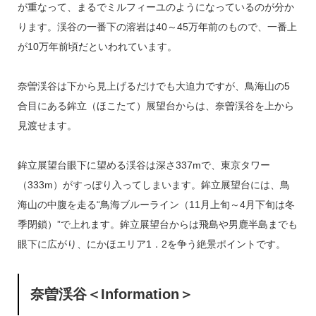
が重なって、まるでミルフィーユのようになっているのが分か
ります。渓谷の一番下の溶岩は40～45万年前のもので、一番上
が10万年前頃だといわれています。
奈曽渓谷は下から見上げるだけでも大迫力ですが、鳥海山の5
合目にある鉾立（ほこたて）展望台からは、奈曽渓谷を上から
見渡せます。
鉾立展望台眼下に望める渓谷は深さ337mで、東京タワー
（333m）がすっぽり入ってしまいます。鉾立展望台には、鳥
海山の中腹を走る“鳥海ブルーライン（11月上旬～4月下旬は冬
季閉鎖）”で上れます。鉾立展望台からは飛島や男鹿半島までも
眼下に広がり、にかほエリア1．2を争う絶景ポイントです。
奈曽渓谷
＜Information＞