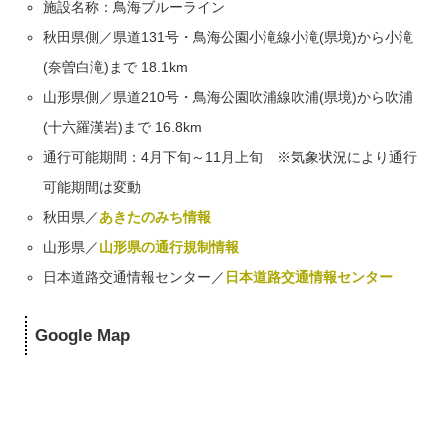
施設名称：鳥海ブルーライン
秋田県側／県道131号・鳥海公園小滝線小滝(県境)から小滝
(奈曽白滝)まで 18.1km
山形県側／県道210号・鳥海公園吹浦線吹浦(県境)から吹浦
(十六羅漢岩)まで 16.8km
通行可能期間：4月下旬～11月上旬 ※気象状況により通行
可能期間は変動
秋田県／
あきたのみち情報
山形県／
山形県の通行規制情報
日本道路交通情報センター／
日本道路交通情報センター
Google Map