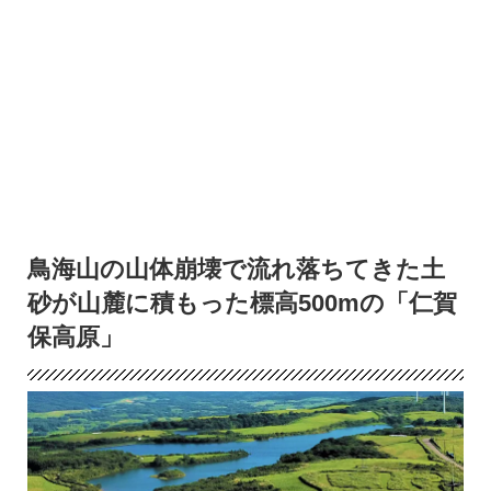
鳥海山の山体崩壊で流れ落ちてきた土
砂が山麓に積もった標高500mの「仁賀
保高原」