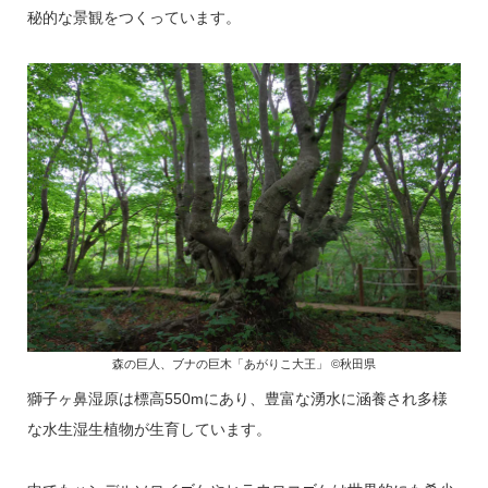
秘的な景観をつくっています。
森の巨人、ブナの巨木「あがりこ大王」 ©秋田県
獅子ヶ鼻湿原は標高550mにあり、豊富な湧水に涵養され多様
な水生湿生植物が生育しています。