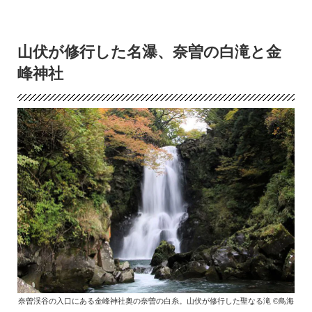
山伏が修行した名瀑、奈曽の白滝と金
峰神社
奈曽渓谷の入口にある金峰神社奥の奈曽の白糸。山伏が修行した聖なる滝 ©鳥海