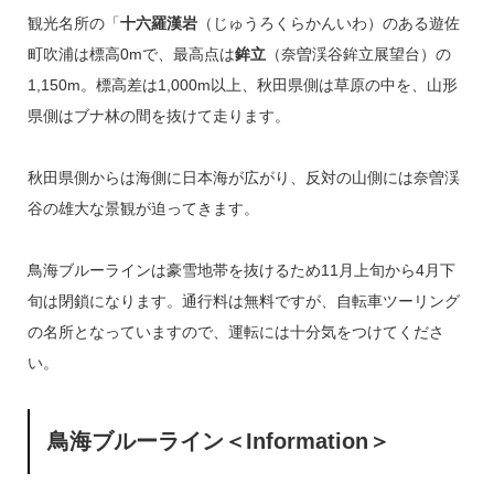
観光名所の「
十六羅漢岩
（じゅうろくらかんいわ）のある遊佐
町吹浦は標高0mで、最高点は
鉾立
（奈曽渓谷鉾立展望台）の
1,150m。標高差は1,000m以上、秋田県側は草原の中を、山形
県側はブナ林の間を抜けて走ります。
秋田県側からは海側に日本海が広がり、反対の山側には奈曽渓
谷の雄大な景観が迫ってきます。
鳥海ブルーラインは豪雪地帯を抜けるため11月上旬から4月下
旬は閉鎖になります。通行料は無料ですが、自転車ツーリング
の名所となっていますので、運転には十分気をつけてくださ
い。
鳥海ブルーライン
＜Information＞