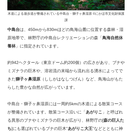
木道による遊歩道が整備されている中島台・獅子ヶ鼻湿原 ©にかほ市文化財保護
課
中島台
は、450mから830mほどの鳥海山麓に位置する森林・湿
原地帯で、林野庁の中島台レクリエーションの森「
鳥海自然休
養林
」に指定されています。
約942ヘクタール（東京ドーム約200個）の広さがあり、ブナや
ミズナラの巨木や、溶岩流の末端から流れ出る湧水によってで
きた
獅子ヶ鼻湿原
（ししがはなしつげん）など、鳥海山がもた
らした豊かな自然が広がっています。
中島台・獅子ヶ鼻湿原には一周約5kmの木道による散策コース
が整備されています。散策コース沿いに「
あがりこ
」と呼ばれ
る異形のブナやミズナラの巨木が広がり、林野庁の[
森の巨人た
ち
]にも選ばれているブナの巨木“
あがりこ大王
”などとともに神