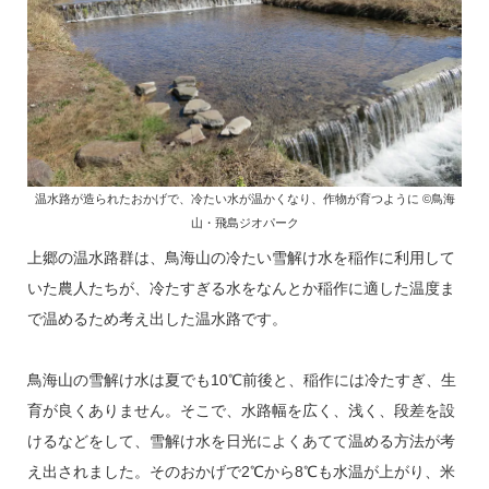
温水路が造られたおかげで、冷たい水が温かくなり、作物が育つように ©鳥海
山・飛島ジオパーク
上郷の温水路群は、鳥海山の冷たい雪解け水を稲作に利用して
いた農人たちが、冷たすぎる水をなんとか稲作に適した温度ま
で温めるため考え出した温水路です。
鳥海山の雪解け水は夏でも10℃前後と、稲作には冷たすぎ、生
育が良くありません。そこで、水路幅を広く、浅く、段差を設
けるなどをして、雪解け水を日光によくあてて温める方法が考
え出されました。そのおかげで2℃から8℃も水温が上がり、米