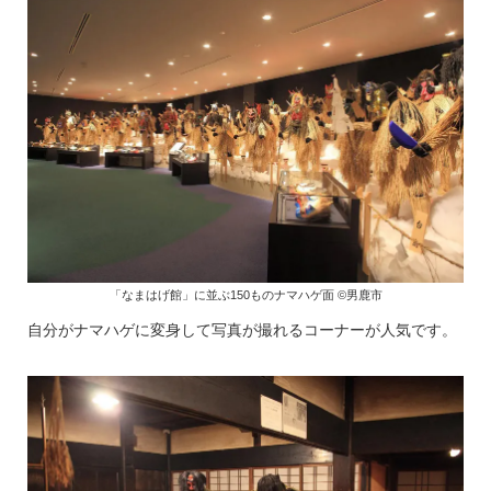
「なまはげ館」に並ぶ150ものナマハゲ面 ©男鹿市
自分がナマハゲに変身して写真が撮れるコーナーが人気です。