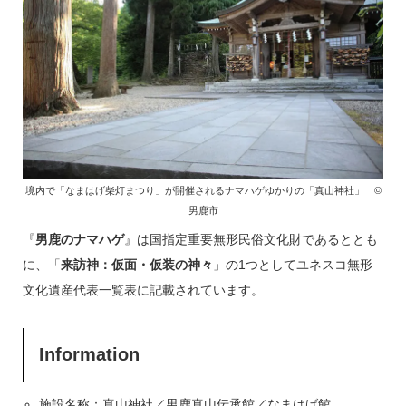
境内で「なまはげ柴灯まつり」が開催されるナマハゲゆかりの「真山神社」 ©
男鹿市
『
男鹿のナマハゲ
』は国指定重要無形民俗文化財であるととも
に、「
来訪神：仮面・仮装の神々
」の1つとしてユネスコ無形
文化遺産代表一覧表に記載されています。
Information
施設名称：真山神社／男鹿真山伝承館／なまはげ館