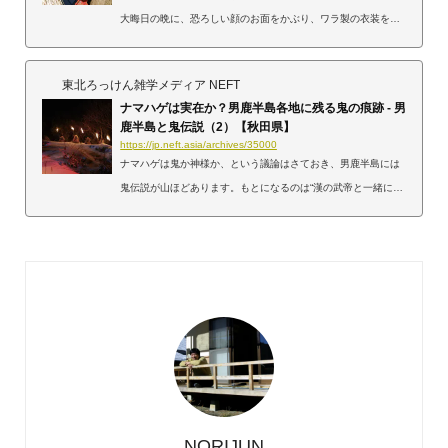
大晦日の晩に、恐ろしい顔のお面をかぶり、ワラ製の衣装を着
た鬼のような人たちが、「怠け者はいねが。泣く子はいねが」
と叫び、家々を訪ねます。その手には出刃包丁と桶などを持っ
東北ろっけん雑学メディア NEFT
ているのです。ナマハゲは村人たちが冬に怠けないよう、そし
ナマハゲは実在か？男鹿半島各地に残る鬼の痕跡 - 男
て新たな年の無病息災と五穀豊穣を祈る神様山からの里に下る
鹿半島と鬼伝説（2）【秋田県】
ナマハゲ（「なまはげ柴灯まつり」にて） ©秋田県一見怖いナ
https://jp.neft.asia/archives/35000
マハゲですが、実は冬の農閑期に炬燵（こたつ）や囲炉裏（い
ナマハゲは鬼か神様か、という議論はさておき、男鹿半島には
ろり）ばかりに当たっている怠け者をいさめ、無病...
鬼伝説が山ほどあります。もとになるのは“漢の武帝と一緒に来
訪した5匹のコウモリが鬼に変身”という伝承です。そのあたり
の詳しいお話は【男鹿半島と鬼伝説（1）】でご紹介していま
す。https://jp.neft.asia/archives/34981ここでは実際に＜鬼＞
が付く名所をご案内しましょう。鬼が人目を忍んで歩いた道
「鬼の隠れ道」鬼が温泉に通ったとか。ちょっと神秘的な「鬼
の隠れ道」 ©男鹿半島・大潟ジオパーク「鬼の隠れ道」は、男
鹿温泉郷にある鬼にまつわる名所です。温泉街近くの...
NORIJUN