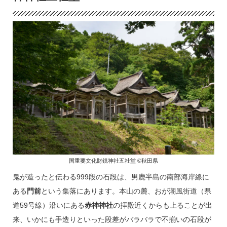
国重要文化財鏡神社五社堂 ©秋田県
鬼が造ったと伝わる999段の石段は、男鹿半島の南部海岸線に
ある
門前
という集落にあります。本山の麓、おが潮風街道（県
道59号線）沿いにある
赤神神社
の拝殿近くからも上ることが出
来、いかにも手造りといった段差がバラバラで不揃いの石段が