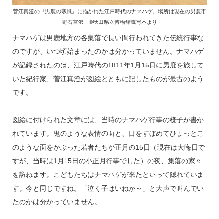
菅江真澄の『男鹿の寒風』に描かれた江戸時代のナマハゲ。場所は現在の男鹿市
野石宮沢 ©秋田県立博物館蔵写本より
ナマハゲは男鹿地方の各集落で長い間行われてきた伝統行事な
のですが、いつ頃始まったのかは分かっていません。ナマハゲ
が記録されたのは、江戸時代の1811年1月15日に男鹿を旅して
いた紀行家、菅江真澄が図絵とともに記したものが最古のよう
です。
図絵に付けられた文章には、当時のナマハゲ行事の様子が書か
れています。鬼のような表情の面と、口をすぼめてひょっとこ
のような面をかぶった若者たちが正月の15日（現在は大晦日で
すが、当時は1月15日の小正月行事でした）の夜、集落の家々
を訪ねます。こどもたちはナマハゲが来たといって隠れていま
す。今と同じですね。「泣く子はいねか～」と大声で叫んでい
たのかは分かっていません。