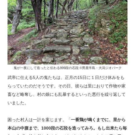
鬼が一夜にして造ったと伝わる999段の石段 ©男鹿半島・大潟ジオパーク
武帝に仕える5人の鬼たちは、正月の15日に１日だけ休みをも
らっていたのだそうです。その日、彼らは里におりて作物や家
畜など略奪し、村の娘にも乱暴するといった悪行を繰り返して
いました。
困った村人は一計を案じます。「
一番鶏が鳴くまでに、里から
本山の中腹まで、1000段の石段を造ってみろ。もし出来たら毎