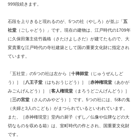
999段続きます。
石段を上りきると現れるのが、5つの社（やしろ）が並ぶ「
五
社堂
（ごしゃどう）」です。現在の建物は、江戸時代の1709年
に久保田藩主佐竹義格（さたけよしさだ）が建てたもので、大
変貴重な江戸時代の寺社建築として国の重要文化財に指定され
ています。
「五社堂」の5つの社は左から［
十禅師堂
（じゅうぜんしど
う）］［
八王子堂
（はちおうじどう）］［
赤神権現堂
（あかが
みごんげんどう）］［
客人権現堂
（まろうどごんげんどう）］
［
三の宮堂
（さんのみやどう）］です。5つの社には、5体の鬼
（夫婦と3人のこども）がまつられているといわれています。
また、［赤神権現堂］堂内の厨子（ずし／仏像や位牌などの大
切なものを収める箱）は、室町時代の作とされ、国重要文化財
です。