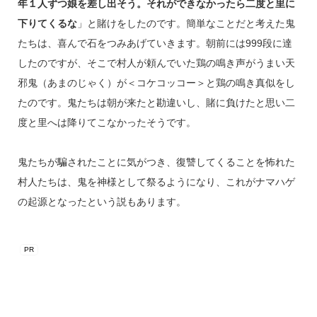
年１人ずつ娘を差し出そう。それができなかったら二度と里に
下りてくるな
」と賭けをしたのです。簡単なことだと考えた鬼
たちは、喜んで石をつみあげていきます。朝前には999段に達
したのですが、そこで村人が頼んでいた鶏の鳴き声がうまい天
邪鬼（あまのじゃく）が＜コケコッコー＞と鶏の鳴き真似をし
たのです。鬼たちは朝が来たと勘違いし、賭に負けたと思い二
度と里へは降りてこなかったそうです。
鬼たちが騙されたことに気がつき、復讐してくることを怖れた
村人たちは、鬼を神様として祭るようになり、これがナマハゲ
の起源となったという説もあります。