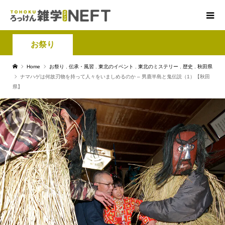
お祭り
Home
お祭り
,
伝承・風習
,
東北のイベント
,
東北のミステリー
,
歴史
,
秋田県
ナマハゲは何故刃物を持って人々をいましめるのか – 男鹿半島と鬼伝説（1）【秋田
県】