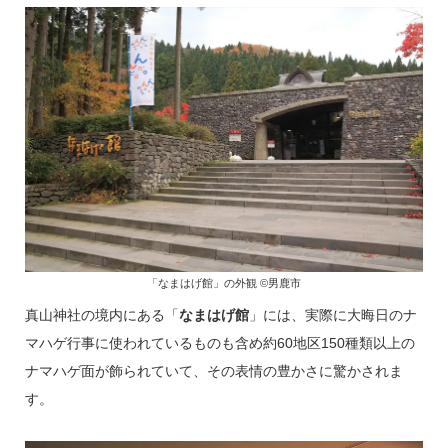
「なまはげ館」の外観 ©男鹿市
真山神社の境内にある「
なまはげ館
」には、実際に大晦日のナ
マハゲ行事に使われているものも含め約60地区150種類以上の
ナマハゲ面が飾られていて、その表情の豊かさに驚かされま
す。