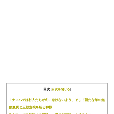
目次
[
目次を閉じる
]
1
ナマハゲは村人たちが冬に怠けないよう、そして新たな年の無
病息災と五穀豊穣を祈る神様