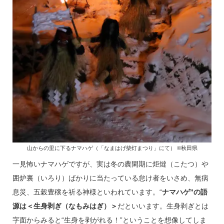
山からの里に下るナマハゲ（「なまはげ柴灯まつり」にて） ©秋田県
一見怖いナマハゲですが、実は冬の農閑期に炬燵（こたつ）や
囲炉裏（いろり）ばかりに当たっている怠け者をいさめ、無病
息災、五穀豊穣を祈る神様といわれています。“
ナマハゲ”の語
源は＜生身剥ぎ（なもみはぎ）＞
だといいます。生身剥ぎとは
字面からみると“生身を剥がれる！”ということを想像してしま