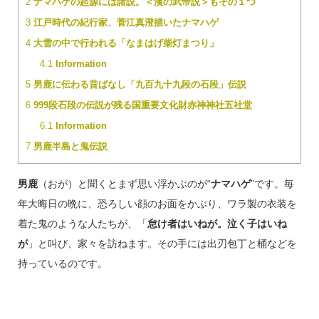
2
ナマハゲの起源には諸説。＜漢の武帝説＞もその１つ
3
江戸時代の紀行家、菅江真澄描いたナマハゲ
4
大雪の中で行われる「なまはげ柴灯まつり」
4.1
Information
5
男鹿に伝わる昔ばなし「九百九十九段の石段」伝説
6
999段石段の伝説が残る国重要文化財赤神神社五社堂
6.1
Information
7
男鹿半島と鬼伝説
男鹿
（おが）と聞くとまず思い浮かぶのが“
ナマハゲ
”です。毎
年大晦日の晩に、恐ろしい顔のお面をかぶり、ワラ製の衣装を
着た鬼のような人たちが、「
怠け者はいねが。泣く子はいね
が
」と叫び、家々を訪ねます。その手には出刃包丁と桶などを
持っているのです。