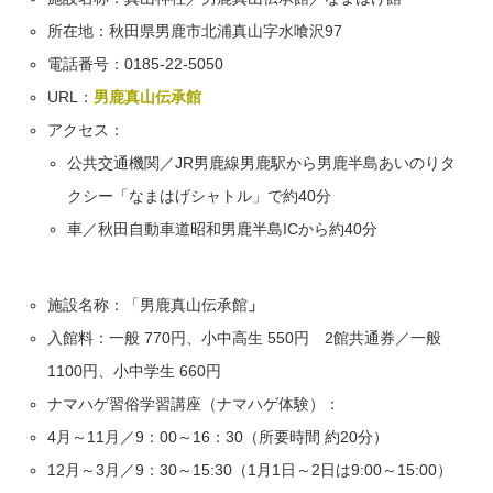
所在地：秋田県男鹿市北浦真山字水喰沢97
電話番号：0185-22-5050
URL：
男鹿真山伝承館
アクセス：
公共交通機関／JR男鹿線男鹿駅から男鹿半島あいのりタ
クシー「なまはげシャトル」で約40分
車／秋田自動車道昭和男鹿半島ICから約40分
施設名称：「男鹿真山伝承館
」
入館料：一般 770円、小中高生 550円 2館共通券／一般
1100円、小中学生 660円
ナマハゲ習俗学習講座（ナマハゲ体験）：
4月～11月／9：00～16：30（所要時間 約20分）
12月～3月／9：30～15:30（1月1日～2日は9:00～15:00）