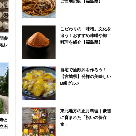
ご当地の味【福島県】
こだわりの「味噌」文化を
追う！おすすめ味噌や郷土
間参
料理を紹介【福島県】
地レ
自宅で油麩丼を作ろう！
【宮城県】発祥の美味しい
B級グルメ
東北地方の正月料理｜豪雪
に育まれた「祝いの保存
寺と
食」
立石