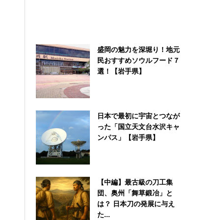
盛岡の魅力を深堀り！地元
民おすすめソウルフード７
選！【岩手県】
日本で最初に宇宙とつなが
った「国立天文台水沢キャ
ンパス」【岩手県】
【中編】最古級の刀工集
団、奥州「舞草鍛冶」と
は？ 日本刀の発展に与え
た...