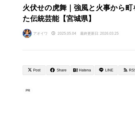
火伏せの虎舞｜強風と火事から町
た伝統芸能【宮城県】
アオイワ
2025.05.04
最終更新日:
2026.03.25
Post
Share
Hatena
LINE
RS