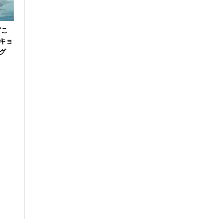
どこ
キョ
グ