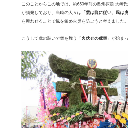
このことからこの地では、約650年前の奥州探題 大崎
が頻発しており、当時の人々は
「雲は龍に従い、風は
を舞わせることで風を鎮め火災を防ごうと考えました
こうして虎の装いで舞を舞う
「火伏せの虎舞」
が始ま