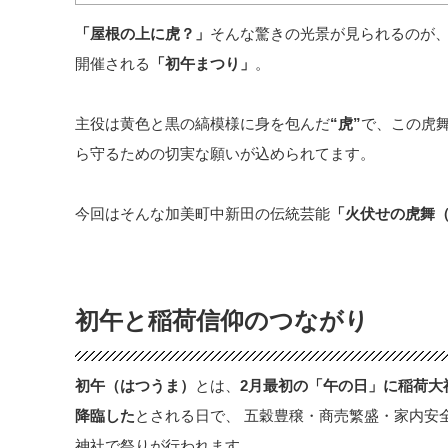
「屋根の上に虎？」
そんな驚きの光景が見られるのが、
開催される
「初午まつり」
。
主役は黄色と黒の縞模様に身を包んだ
“虎”
で、この虎舞
ら守るための切実な願いが込められてます。
今回はそんな加美町中新田の伝統芸能
「火伏せの虎舞
初午と稲荷信仰のつながり
初午（はつうま）
とは、
2月最初の「午の日」に稲荷大
降臨した
とされる日で、 五穀豊穣・商売繁盛・家内安
神社で祭りが行われます。