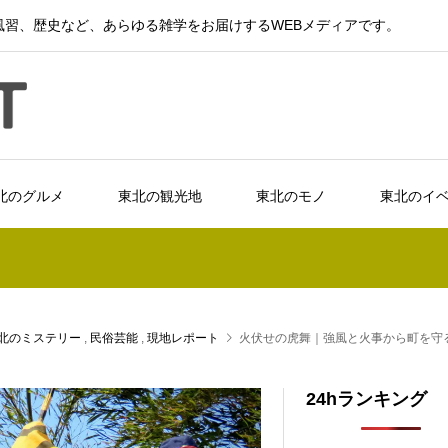
習、歴史など、あらゆる雑学をお届けするWEBメディアです。
北のグルメ
東北の観光地
東北のモノ
東北のイ
北のミステリー
,
民俗芸能
,
現地レポート
火伏せの虎舞｜強風と火事から町を守
24hランキング