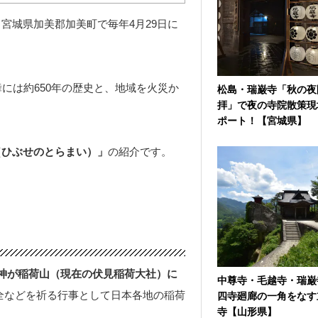
宮城県加美郡加美町で毎年4月29日に
には約650年の歴史と、地域を火災か
松島・瑞巌寺「秋の夜
拝」で夜の寺院散策現
ポート！【宮城県】
（ひぶせのとらまい）」
の紹介です。
神が稲荷山（現在の伏見稲荷大社）に
中尊寺・毛越寺・瑞巌
全などを祈る行事として日本各地の稲荷
四寺廻廊の一角をなす
寺【山形県】