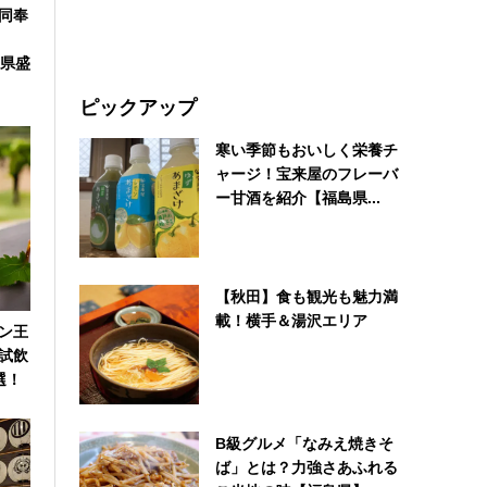
同奉
手県盛
ピックアップ
寒い季節もおいしく栄養チ
ャージ！宝来屋のフレーバ
ー甘酒を紹介【福島県...
【秋田】食も観光も魅力満
載！横手＆湯沢エリア
ン王
試飲
選！
B級グルメ「なみえ焼きそ
ば」とは？力強さあふれる