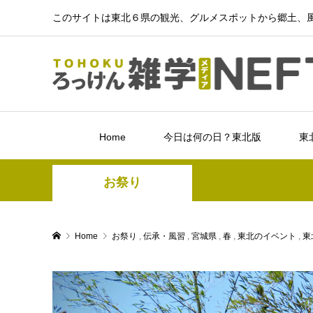
このサイトは東北６県の観光、グルメスポットから郷土、風
Home
今日は何の日？東北版
東
お祭り
Home
お祭り
,
伝承・風習
,
宮城県
,
春
,
東北のイベント
,
東