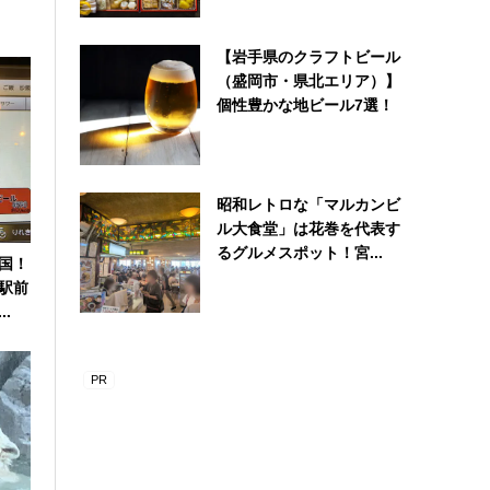
【岩手県のクラフトビール
（盛岡市・県北エリア）】
個性豊かな地ビール7選！
昭和レトロな「マルカンビ
ル大食堂」は花巻を代表す
るグルメスポット！宮...
国！
駅前
.