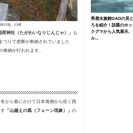
男鹿水族館GAOの見
ろを紹介！話題のホッ
発祥の地」の碑
クグマから人気展示、
稲荷神社
（たがわいなりじんじゃ）
」
も
ル...
まつりで虎舞が奉納されていました
舞の奉納が行われます。
、冬から春にかけて日本海側から吹く西
ろす
「山越えの風（フェーン現象）」
の