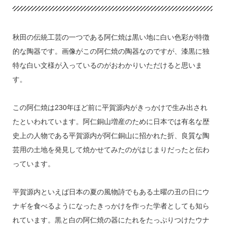
秋田の伝統工芸の一つである阿仁焼は黒い地に白い色彩が特徴
的な陶器です。画像がこの阿仁焼の陶器なのですが、漆黒に独
特な白い文様が入っているのがおわかりいただけると思いま
す。
この阿仁焼は230年ほど前に平賀源内がきっかけで生み出され
たといわれています。阿仁銅山増産のために日本では有名な歴
史上の人物である平賀源内が阿仁銅山に招かれた折、良質な陶
芸用の土地を発見して焼かせてみたのがはじまりだったと伝わ
っています。
平賀源内といえば日本の夏の風物詩でもある土曜の丑の日にウ
ナギを食べるようになったきっかけを作った学者としても知ら
れています。黒と白の阿仁焼の器にたれをたっぷりつけたウナ