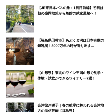
【JR東日本パスの旅：1日目前編】初日は
朝の盛岡散策から角館の武家屋敷へ！
【福島県田村市】あぶくま洞は日本有数の
鍾乳洞！8000万年の時が造り出す...
【山形県】東北のワイン王国山形で見学・
体験・試飲ができるワイナリー7選！
会津彼岸獅子｜春の彼岸に舞われる会津地
方の民俗芸能【福島県】