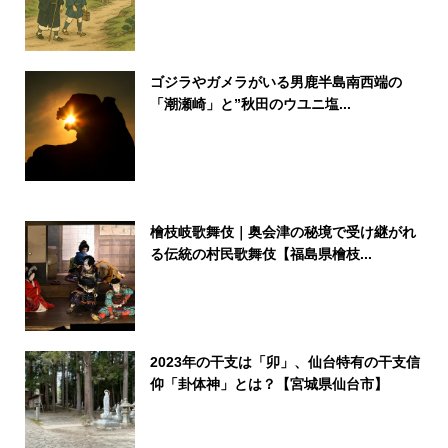
ゴジラやガメラがいる男鹿半島南西端の
「潮瀬崎」と”秋田のウユニ塩...
檜枝岐歌舞伎｜奥会津の秘境で受け継がれ
る伝統の村民歌舞伎【福島県檜枝...
2023年の干支は「卯」、仙台特有の干支信
仰「卦体神」とは？【宮城県仙台市】