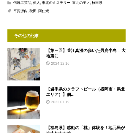
伝統工芸品
,
偉人
,
東北のミステリー
,
東北のモノ
,
秋田県
平賀源内
,
秋田
,
阿仁焼
その他の記事
【第三回】菅江真澄の歩いた男鹿半島 – 大
地震に...
2024.12.16
【岩手県のクラフトビール（盛岡市・県北
エリア）】個...
2022.07.19
【福島県】感動の「桃」体験を！地元民が