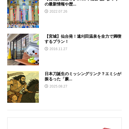
の最新情報や歴...
2022.07.26
【宮城】仙台発！遠刈田温泉を全力で満喫
するプラン！
2016.11.27
日本刀誕生のミッシングリンク？エミシが
振るった「蕨...
2025.08.27