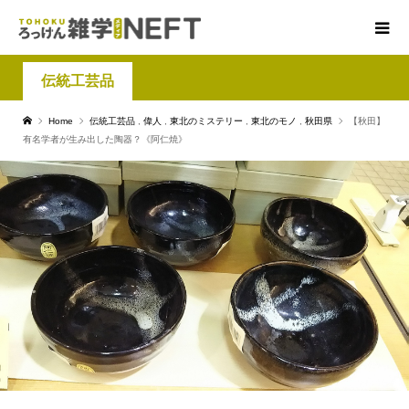
伝統工芸品
Home
伝統工芸品
,
偉人
,
東北のミステリー
,
東北のモノ
,
秋田県
【秋田】
有名学者が生み出した陶器？《阿仁焼》