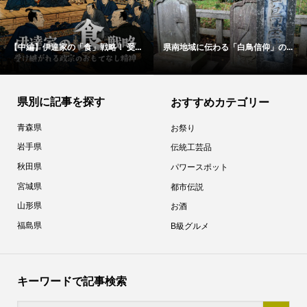
【中編】伊達家の「食」戦略！ 受...
県南地域に伝わる「白鳥信仰」の...
県別に記事を探す
おすすめカテゴリー
青森県
お祭り
岩手県
伝統工芸品
秋田県
パワースポット
宮城県
都市伝説
山形県
お酒
福島県
B級グルメ
キーワードで記事検索