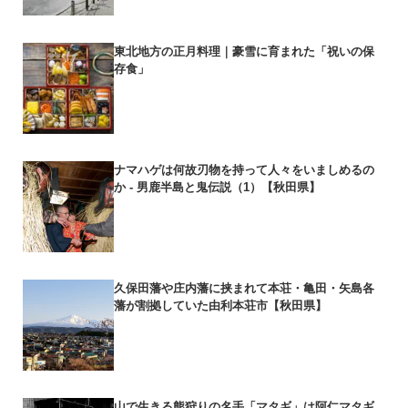
東北地方の正月料理｜豪雪に育まれた「祝いの保
存食」
ナマハゲは何故刃物を持って人々をいましめるの
か - 男鹿半島と鬼伝説（1）【秋田県】
久保田藩や庄内藩に挟まれて本荘・亀田・矢島各
藩が割拠していた由利本荘市【秋田県】
山で生きる熊狩りの名手「マタギ」は阿仁マタギ