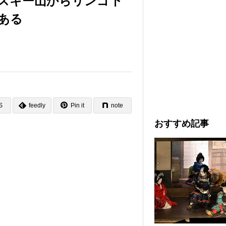
スキー山からリンゴ下
ある
S
feedly
Pin it
note
おすすめ記事