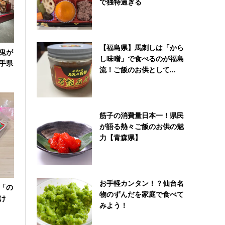
で独特過ぎる
【福島県】馬刺しは「から
鬼が
し味噌」で食べるのが福島
手県
流！ご飯のお供として...
筋子の消費量日本一！県民
が語る熱々ご飯のお供の魅
力【青森県】
お手軽カンタン！？仙台名
「の
物のずんだを家庭で食べて
け
みよう！