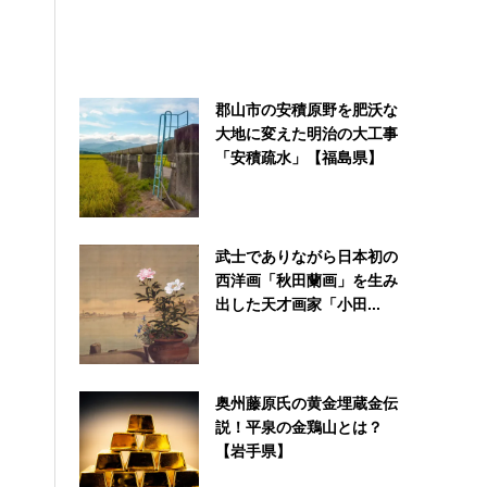
郡山市の安積原野を肥沃な
大地に変えた明治の大工事
「安積疏水」【福島県】
武士でありながら日本初の
西洋画「秋田蘭画」を生み
出した天才画家「小田...
奥州藤原氏の黄金埋蔵金伝
説！平泉の金鶏山とは？
【岩手県】