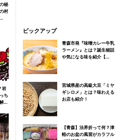
の秘
の村
.
ピックアップ
青森市発『味噌カレー牛乳
ラーメン』とは？誕生秘話
や気になる味を紹介【...
宮城県産の高級大豆「ミヤ
？岩
ギシロメ」とは？味わえる
っち
お店も紹介！
...
【青森】法界折って何？津
軽のお盆の風習がカラフル