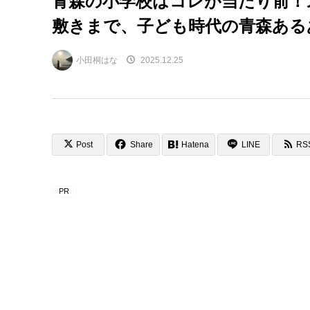
青森の小学校はコレが当たり前！
敷きまで、子ども時代の青森ある
小田桐はな
2025.12.25
Post
Share
Hatena
LINE
RS