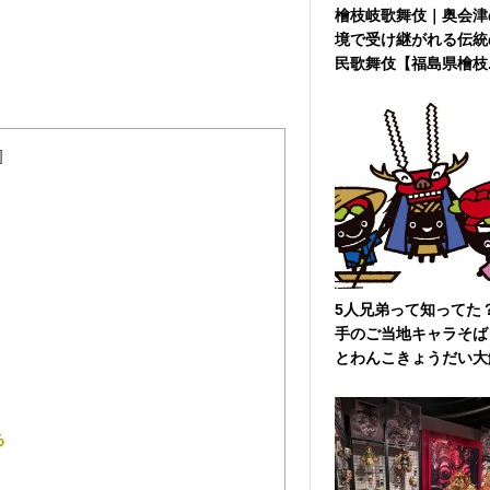
檜枝岐歌舞伎｜奥会津
境で受け継がれる伝統
民歌舞伎【福島県檜枝..
]
5人兄弟って知ってた
手のご当地キャラそば
とわんこきょうだい大解
る