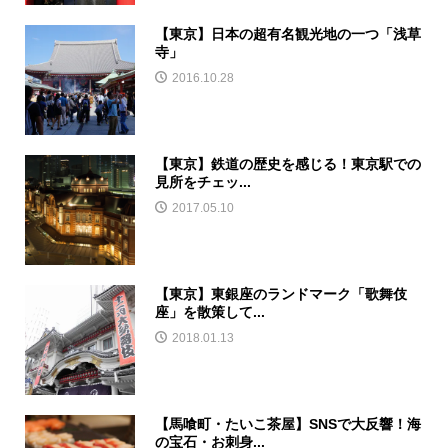
【東京】日本の超有名観光地の一つ「浅草
寺」
2016.10.28
【東京】鉄道の歴史を感じる！東京駅での
見所をチェッ...
2017.05.10
【東京】東銀座のランドマーク「歌舞伎
座」を散策して...
2018.01.13
【馬喰町・たいこ茶屋】SNSで大反響！海
の宝石・お刺身...