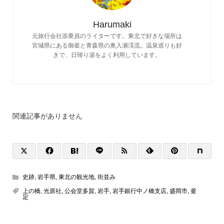
Harumaki
元旅行会社添乗員のライターです。東北で好きな場所は
宮城県にある御釜と青森県の奥入瀬渓流。温泉巡りも好
きで、日帰り湯をよく利用しています。
関連記事がありません
史跡
,
岩手県
,
東北の観光地
,
街並み
上の橋
,
光原社
,
公会堂多賀
,
岩手
,
岩手銀行中ノ橋支店
,
盛岡市
,
釜
定