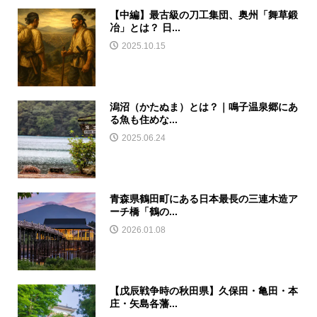
【中編】最古級の刀工集団、奥州「舞草鍛
冶」とは？ 日...
2025.10.15
潟沼（かたぬま）とは？｜鳴子温泉郷にあ
る魚も住めな...
2025.06.24
青森県鶴田町にある日本最長の三連木造ア
ーチ橋「鶴の...
2026.01.08
【戊辰戦争時の秋田県】久保田・亀田・本
庄・矢島各藩...