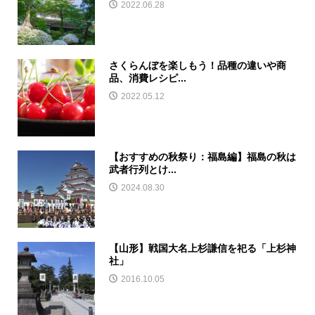
2022.06.28
さくらんぼを楽しもう！品種の違いや商
品、消費レシピ...
2022.05.12
【おすすめの秋祭り：福島編】福島の秋は
武者行列とけ...
2024.08.30
【山形】戦国大名上杉謙信を祀る「上杉神
社」
2016.10.05