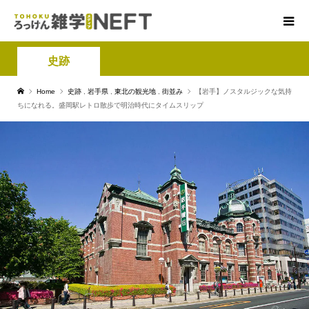
史跡
Home
史跡
,
岩手県
,
東北の観光地
,
街並み
【岩手】ノスタルジックな気持
ちになれる。盛岡駅レトロ散歩で明治時代にタイムスリップ