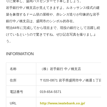
りに乗車し、盛岡バスセンターで下車しましょう。
岩手銀行中ノ橋支店が見えてきますよ。ルネッサンス様式の建
築を象徴するドーム状の屋根や、赤レンガ造りが印象的な岩手
銀行中ノ橋支店は、盛岡市のシンボル的存在。
明治44年に完成してから現在まで、現役の銀行として活躍し続
けているというので驚きですね。ぜひ記念写真を撮りましょ
う。
INFORMATION
名称
（株）岩手銀行 中ノ橋支店
住所
〒020-0871 岩手県盛岡市中ノ橋通１丁目２
電話番号
019-654-5571
URL
http://www.iwatebank.co.jp/