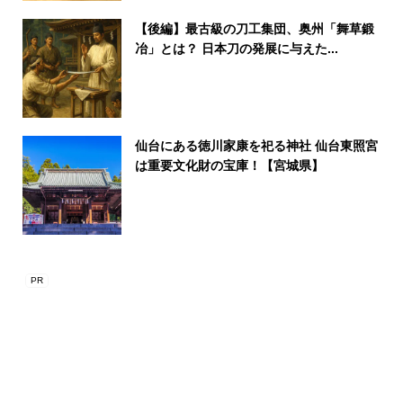
【後編】最古級の刀工集団、奥州「舞草鍛
冶」とは？ 日本刀の発展に与えた...
仙台にある徳川家康を祀る神社 仙台東照宮
は重要文化財の宝庫！【宮城県】