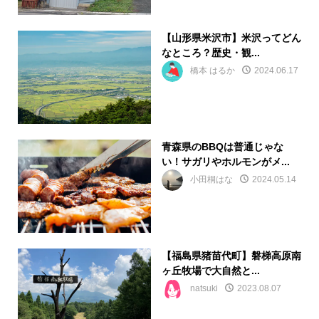
【山形県米沢市】米沢ってどん
なところ？歴史・観...
橋本 はるか
2024.06.17
青森県のBBQは普通じゃな
い！サガリやホルモンがメ...
小田桐はな
2024.05.14
【福島県猪苗代町】磐梯高原南
ヶ丘牧場で大自然と...
natsuki
2023.08.07