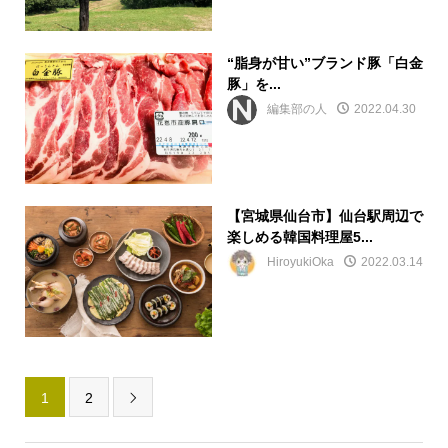
“脂身が甘い”ブランド豚「白金
豚」を...
編集部の人
2022.04.30
【宮城県仙台市】仙台駅周辺で
楽しめる韓国料理屋5...
HiroyukiOka
2022.03.14
1
2
