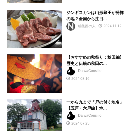
ジンギスカンは山形蔵王が発祥
の地？全国から注目...
編集部の人
2024.11.12
【おすすめの秋祭り：秋田編】
歴史と伝統の秋田の...
DaiwaConsilio
2024.08.16
一から九まで「戸の付く地名」
【五戸・六戸編】地...
DaiwaConsilio
2024.07.25