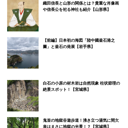
織田信長と山形の関係とは？貴重な肖像画
や信長公を祀る神社も紹介【山形県】
【前編】日本初の海図「陸中國釜石港之
圖」と釜石の発展【岩手県】
白石の小原の材木岩は自然現象 柱状節理の
絶景スポット！【宮城県】
鬼首の地獄谷遊歩道！沸き立つ湯気に間欠
泉はまさに地獄の光景！？【宮城県】