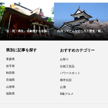
「生・死・再生」を象徴する全国...
白河ってどんなところ？歴史・観...
県別に記事を探す
おすすめカテゴリー
青森県
お祭り
岩手県
伝統工芸品
秋田県
パワースポット
宮城県
都市伝説
山形県
お酒
福島県
B級グルメ