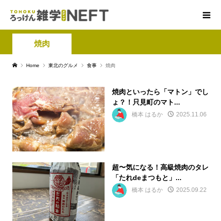
焼肉
Home
東北のグルメ
食事
焼肉
焼肉といったら「マトン」でし
ょ？！只見町のマト...
橋本 はるか
2025.11.06
超〜気になる！高級焼肉のタレ
「たれdeまつもと」...
橋本 はるか
2025.09.22