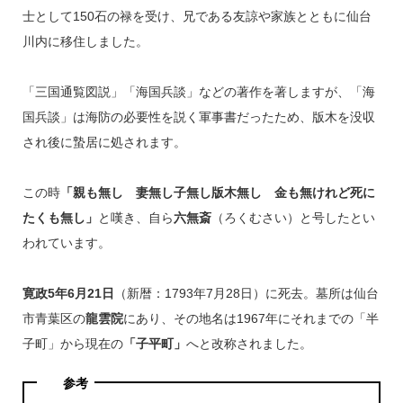
士として150石の禄を受け、兄である友諒や家族とともに仙台
川内に移住しました。
「三国通覧図説」「海国兵談」などの著作を著しますが、「海
国兵談」は海防の必要性を説く軍事書だったため、版木を没収
され後に蟄居に処されます。
この時
「親も無し 妻無し子無し版木無し 金も無けれど死に
たくも無し」
と嘆き、自ら
六無斎
（ろくむさい）と号したとい
われています。
寛政5年6月21日
（新暦：1793年7月28日）に死去。墓所は仙台
市青葉区の
龍雲院
にあり、その地名は1967年にそれまでの「半
子町」から現在の
「子平町」
へと改称されました。
参考