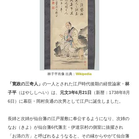
林子平肖像 出典：
Wikipedia
「寛政の三奇人」
の一人とされた江戸時代後期の経世論家・
林
子平
（はやししへい）は、
元文3年6月21日
（新暦：1738年8月
6日）に幕臣・岡村良通の次男として江戸に誕生しました。
長姉と次姉が仙台藩の江戸屋敷に奉公するようになり、次姉の
なお（きよ）が仙台藩6代藩主・伊達宗村の側室に抜擢され
「お清の方」と呼ばれるようなると、その縁からやがて仙台藩