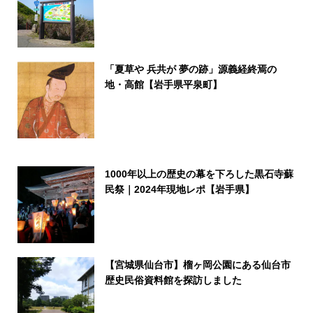
「夏草や 兵共が 夢の跡」源義経終焉の
地・高館【岩手県平泉町】
1000年以上の歴史の幕を下ろした黒石寺蘇
民祭｜2024年現地レポ【岩手県】
【宮城県仙台市】榴ヶ岡公園にある仙台市
歴史民俗資料館を探訪しました