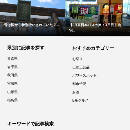
昔は国から特別扱いされていた？...
【JR東日本パスの旅：3日目】自
宅...
県別に記事を探す
おすすめカテゴリー
青森県
お祭り
岩手県
伝統工芸品
秋田県
パワースポット
宮城県
都市伝説
山形県
お酒
福島県
B級グルメ
キーワードで記事検索