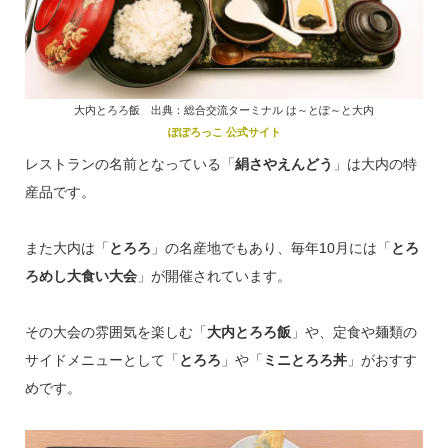
大内とろろ飯 出典：総合交流ターミナル は～とぽ～と大内
ぽぽろっこ 公式サイト
レストランの名前となっている「
絹さやえんどう
」は大内の特
産品です。
また大内は「
とろろ
」の名産地でもあり、毎年10月には「
とろ
ろめし大食い大会
」が開催されています。
その大会の雰囲気を楽しむ「
大内とろろ飯
」や、定食や麺類の
サイドメニューとして「
とろろ
」や「
ミニとろろ丼
」がおすす
めです。