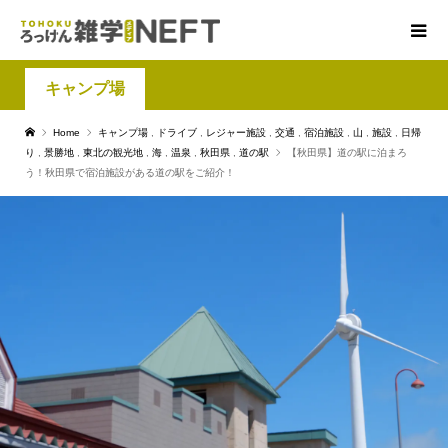
キャンプ場
Home
キャンプ場
,
ドライブ
,
レジャー施設
,
交通
,
宿泊施設
,
山
,
施設
,
日帰
り
,
景勝地
,
東北の観光地
,
海
,
温泉
,
秋田県
,
道の駅
【秋田県】道の駅に泊まろ
う！秋田県で宿泊施設がある道の駅をご紹介！