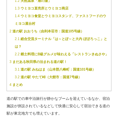
1.2
天然温泉「港の湯」
1.3
ウミヨコ直売所とウミヨコ商店
1.4
ウミヨコ食堂とウミヨコスタンド、ファストフードのウ
ミヨコ屋台村
2
道の駅 おおうち（由利本荘市：国道105号線）
2.1
総合交流ターミナル「は～とぽ～と大内 ぽぽろっこ」と
は？
2.2
郷土料理にB級グルメが味わえる「レストランきぬさや」
3
まだある秋田県の泊まれる道の駅！
3.1
道の駅 みねはま（山本郡八峰町：国道101号線）
3.2
道の駅 やたて峠（大館市：国道7号線）
4
まとめ
道の駅での車中泊旅行が静かなブームを迎えているなか、宿泊
施設が併設されているなどして快適に安心して宿泊できる道の
駅が東北地方でも増えています。