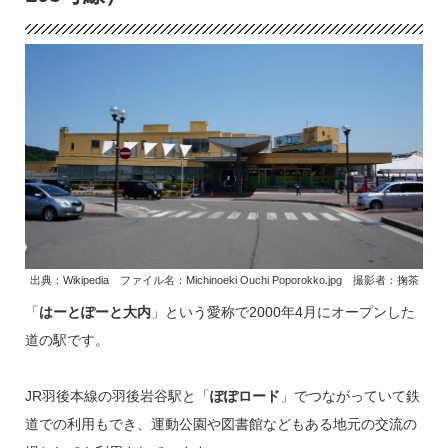
出典：Wikipedia ファイル名：Michinoeki Ouchi Poporokko.jpg 撮影者：掬茶
「
はーとぽーと大内
」という愛称で2000年4月にオープンした
道の駅です。
JR羽後本線の羽後岩谷駅と「
ぽぽロード
」でつながっていて鉄
道での利用もでき、運動公園や図書館などもある地元の交流の