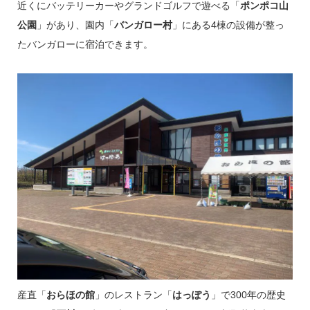
近くにバッテリーカーやグランドゴルフで遊べる「
ポンポコ山
公園
」があり、園内「
バンガロー村
」にある4棟の設備が整っ
たバンガローに宿泊できます。
産直「
おらほの館
」のレストラン「
はっぽう
」で300年の歴史