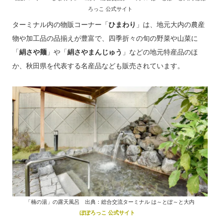
ろっこ 公式サイト
ターミナル内の物販コーナー「
ひまわり
」は、地元大内の農産
物や加工品の品揃えが豊富で、四季折々の旬の野菜や山菜に
「
絹さや麺
」や「
絹さやまんじゅう
」などの地元特産品のほ
か、秋田県を代表する名産品なども販売されています。
「楠の湯」の露天風呂 出典：総合交流ターミナル は～とぽ～と大内
ぽぽろっこ 公式サイト