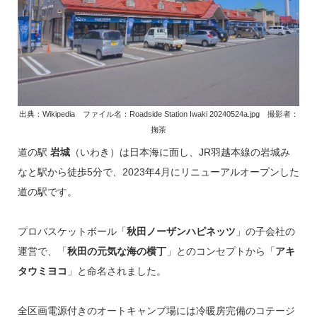
出典：Wikipedia ファイル名：Roadside Station Iwaki 20240524a.jpg 撮影者：
掬茶
道の駅
岩城
（いわき）は日本海に面し、JR羽越本線の岩城み
なと駅から徒歩5分で、2023年4月にリニューアルオープンした
道の駅です。
プロバスケットボール「
秋田ノーザンハピネッツ
」の子会社の
運営で、「
秋田の元気な海の横丁
」とのコンセプトから「
アキ
タウミヨコ
」と命名されました。
全区画電源付きのオートキャンプ場には冷暖房完備のコテージ