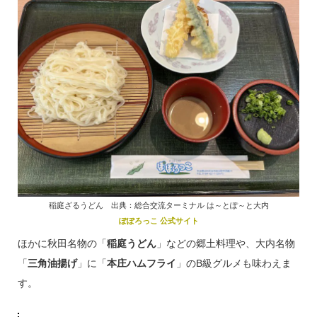
稲庭ざるうどん 出典：総合交流ターミナル は～とぽ～と大内
ぽぽろっこ 公式サイト
ほかに秋田名物の「
稲庭うどん
」などの郷土料理や、大内名物
「
三角油揚げ
」に「
本庄ハムフライ
」のB級グルメも味わえま
す。