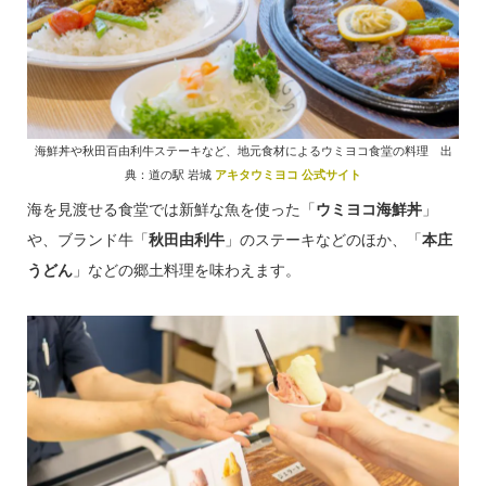
海鮮丼や秋田百由利牛ステーキなど、地元食材によるウミヨコ食堂の料理 出
典：道の駅 岩城
アキタウミヨコ 公式サイト
海を見渡せる食堂では新鮮な魚を使った「
ウミヨコ海鮮丼
」
や、ブランド牛「
秋田由利牛
」のステーキなどのほか、「
本庄
うどん
」などの郷土料理を味わえます。