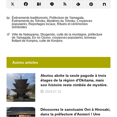
Événements traditionnels
,
Préfecture de Yamagata
,
Événements du Tohoku
,
Mystères du Tohoku
,
Croyances
populaires
,
Reportages locaux
,
Rituels et cérémonies
shintoïstes
Ville de Nakayama
,
Shugendo
,
culte de la montagne
,
préfecture
de Yamagata
,
En no Ozuno
,
croyances populaires
,
tonneau
flottant de Konpira
,
culte de Konpira
Autres articles
Akutsu abrite la seule pagode à trois
étages de la région d'Okitama, mais
son histoire reste nimbée de mystère.
2024.07.10
Découvrez le sanctuaire Oni à Hirosaki,
dans la préfecture d'Aomori ! Une