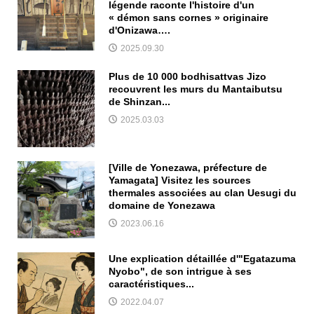
légende raconte l'histoire d'un
« démon sans cornes » originaire
d'Onizawa….
2025.09.30
Plus de 10 000 bodhisattvas Jizo
recouvrent les murs du Mantaibutsu
de Shinzan...
2025.03.03
[Ville de Yonezawa, préfecture de
Yamagata] Visitez les sources
thermales associées au clan Uesugi du
domaine de Yonezawa
2023.06.16
Une explication détaillée d'"Egatazuma
Nyobo", de son intrigue à ses
caractéristiques...
2022.04.07