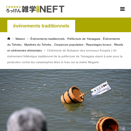
événements traditionnels
Maison
Événements traditionnels
,
Préfecture de Yamagata
,
Événements
du Tohoku
,
Mystères du Tohoku
,
Croyances populaires
,
Reportages locaux
,
Rituels
et cérémonies shintoïstes
Cérémonie de flottaison des tonneaux Konpira | Un
événement folklorique traditionnel de la préfecture de Yamagata visant à prier pour la
protection contre les catastrophes liées à l'eau sur la rivière Mogami