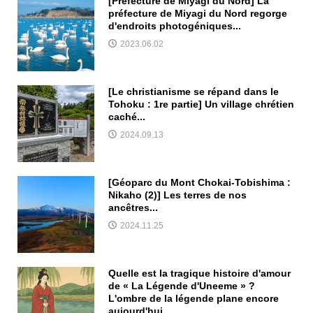
[Préfecture de Miyagi du Nord] La
préfecture de Miyagi du Nord regorge
d'endroits photogéniques...
2023.06.02
[Le christianisme se répand dans le
Tohoku : 1re partie] Un village chrétien
caché...
2024.09.13
[Géoparc du Mont Chokai-Tobishima :
Nikaho (2)] Les terres de nos
ancêtres...
2024.11.25
Quelle est la tragique histoire d'amour
de « La Légende d'Uneeme » ?
L'ombre de la légende plane encore
aujourd'hui….