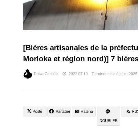
[Bières artisanales de la préfectu
Morioka et région nord)] 7 bière
DaiwaConsilio
2022.07.19
Dernière mise à jour :
2025
Poste
Partager
Hatena
RS
DOUBLER