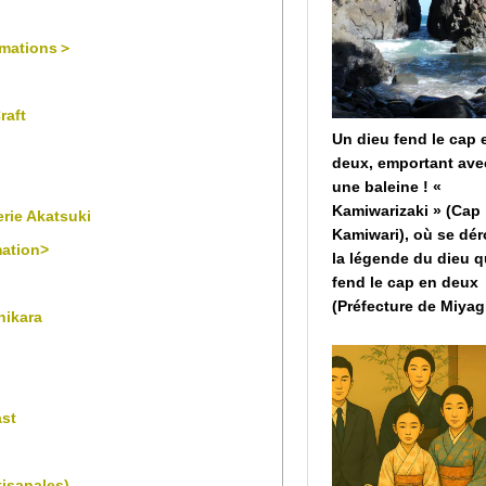
ormations＞
raft
Un dieu fend le cap 
deux, emportant avec
une baleine ! «
Kamiwarizaki » (Cap
rie Akatsuki
Kamiwari), où se dér
mation>
la légende du dieu q
fend le cap en deux
(Préfecture de Miyag
hikara
st
isanales)