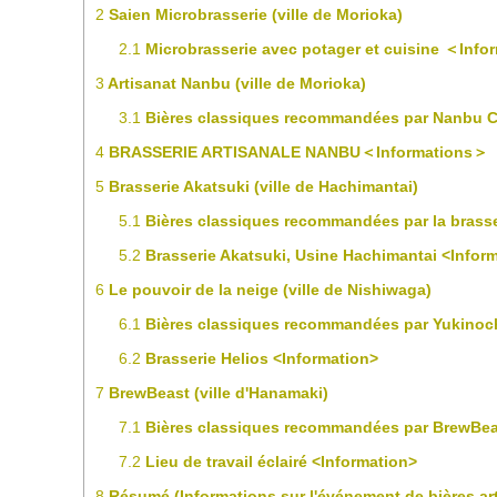
2
Saien Microbrasserie (ville de Morioka)
2.1
Microbrasserie avec potager et cuisine ＜Inf
3
Artisanat Nanbu (ville de Morioka)
3.1
Bières classiques recommandées par Nanbu C
4
BRASSERIE ARTISANALE NANBU＜Informations＞
5
Brasserie Akatsuki (ville de Hachimantai)
5.1
Bières classiques recommandées par la brasse
5.2
Brasserie Akatsuki, Usine Hachimantai <Infor
6
Le pouvoir de la neige (ville de Nishiwaga)
6.1
Bières classiques recommandées par Yukinoc
6.2
Brasserie Helios <Information>
7
BrewBeast (ville d'Hanamaki)
7.1
Bières classiques recommandées par BrewBea
7.2
Lieu de travail éclairé <Information>
8
Résumé (Informations sur l'événement de bières art