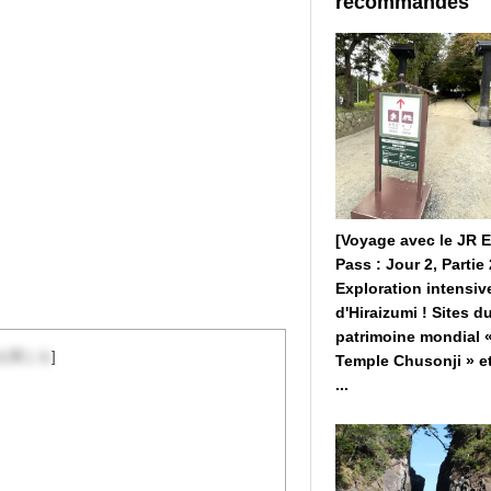
recommandés
[Voyage avec le JR 
Pass : Jour 2, Partie 
Exploration intensiv
d'Hiraizumi ! Sites d
patrimoine mondial 
を閉じる
]
Temple Chusonji » e
...