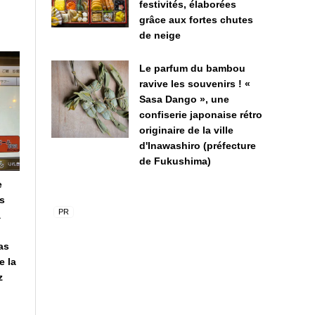
festivités, élaborées
grâce aux fortes chutes
de neige
Le parfum du bambou
ravive les souvenirs ! «
Sasa Dango », une
confiserie japonaise rétro
originaire de la ville
d'Inawashiro (préfecture
de Fukushima)
e
is
à
as
e la
z