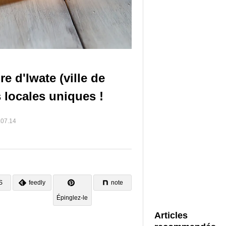
re d'Iwate (ville de
s locales uniques !
.07.14
S
feedly
note
Épinglez-le
Articles