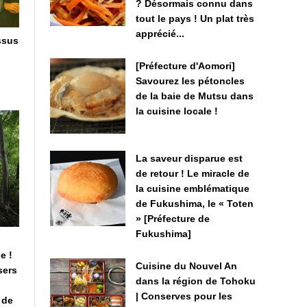
? Désormais connu dans
tout le pays ! Un plat très
apprécié...
ssus
[Préfecture d'Aomori]
Savourez les pétoncles
de la baie de Mutsu dans
la cuisine locale !
La saveur disparue est
de retour ! Le miracle de
la cuisine emblématique
de Fukushima, le « Toten
» [Préfecture de
Fukushima]
e !
Cuisine du Nouvel An
sers
dans la région de Tohoku
| Conserves pour les
e de