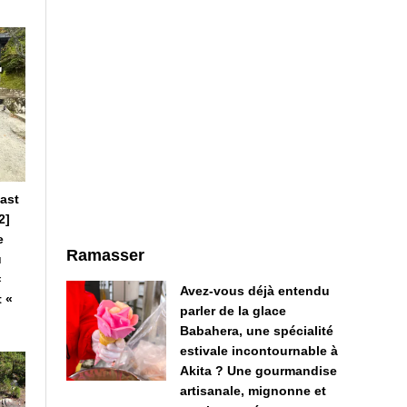
East
2]
e
Ramasser
u
«
Avez-vous déjà entendu
t «
parler de la glace
Babahera, une spécialité
estivale incontournable à
Akita ? Une gourmandise
artisanale, mignonne et