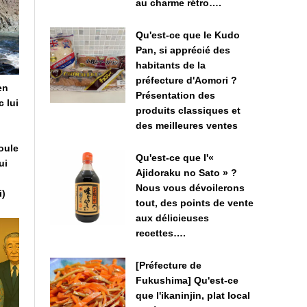
au charme rétro….
Qu'est-ce que le Kudo
Pan, si apprécié des
habitants de la
préfecture d'Aomori ?
en
Présentation des
 lui
produits classiques et
des meilleures ventes
oule
Qu'est-ce que l'«
ui
Ajidoraku no Sato » ?
Nous vous dévoilerons
i)
tout, des points de vente
aux délicieuses
recettes….
[Préfecture de
Fukushima] Qu'est-ce
que l'ikaninjin, plat local