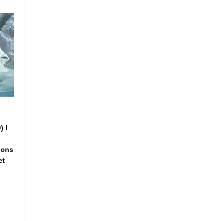
) !
ions
et