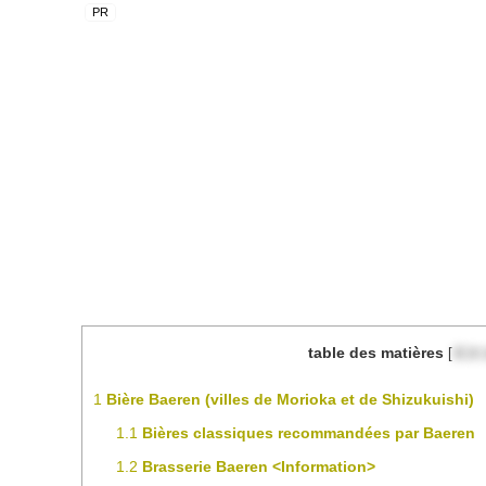
table des matières
[
目次
1
Bière Baeren (villes de Morioka et de Shizukuishi)
1.1
Bières classiques recommandées par Baeren
1.2
Brasserie Baeren <Information>