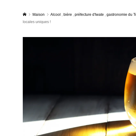
Maison
Alcool
,
bière
,
préfecture d'Iwate
,
gastronomie du 
locales uniques !