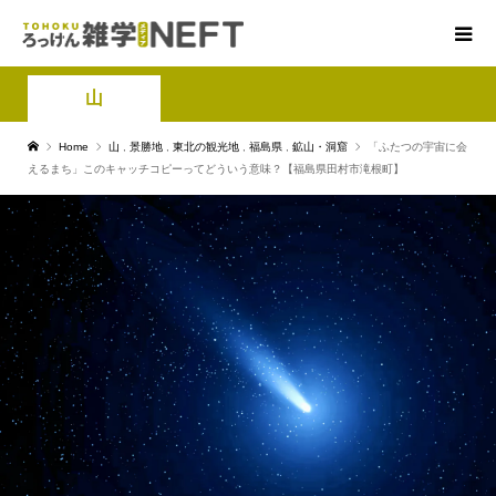
山
Home
山
,
景勝地
,
東北の観光地
,
福島県
,
鉱山・洞窟
「ふたつの宇宙に会
えるまち」このキャッチコピーってどういう意味？【福島県田村市滝根町】