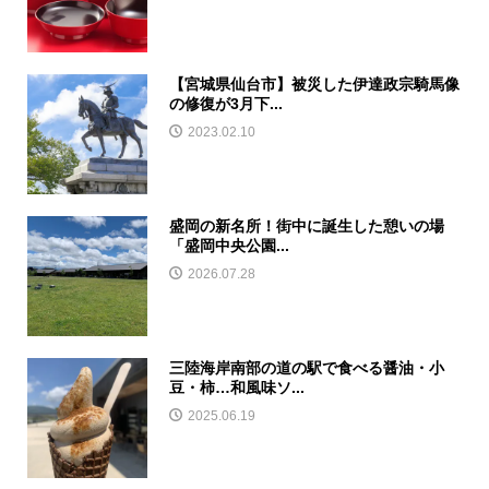
【宮城県仙台市】被災した伊達政宗騎馬像
の修復が3月下...
2023.02.10
盛岡の新名所！街中に誕生した憩いの場
「盛岡中央公園...
2026.07.28
三陸海岸南部の道の駅で食べる醤油・小
豆・柿…和風味ソ...
2025.06.19