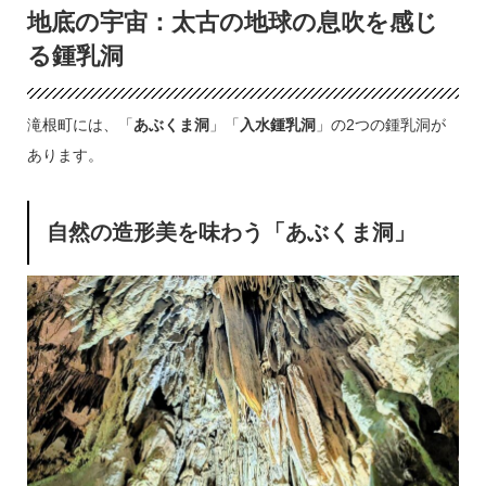
地底の宇宙：太古の地球の息吹を感じ
る鍾乳洞
滝根町には、「
あぶくま洞
」「
入水鍾乳洞
」の2つの鍾乳洞が
あります。
自然の造形美を味わう「あぶくま洞」