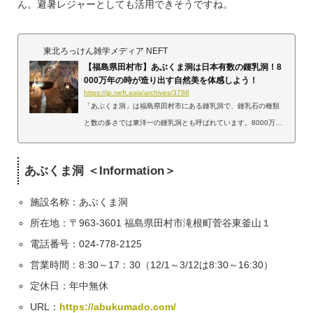
ん。避暑レジャーとしても活用できそうですね。
東北ろっけん雑学メディア NEFT
【福島県田村市】あぶくま洞は日本有数の鍾乳洞！8
000万年の時が造り出す自然美を体感しよう！
https://jp.neft.asia/archives/3788
「あぶくま洞」は福島県田村市にある鍾乳洞で、鍾乳石の種類
と数の多さでは東洋一の鍾乳洞とも呼ばれています。8000万年
という膨大な歳月をかけて自然が作り出した自然の芸術的は一
見の価値ありです。あぶくま洞のルーツあぶくま洞は阿武隈高
あぶくま洞 ＜Information＞
原中部県立自然公園内に位置し、入水鍾乳洞とともに、東に位
置する大滝根山の南から湧き出した水流で形成された洞穴群
施設名称：あぶくま洞
「あぶくまケイブシステム」として知られています。https://jp.
所在地：〒963-3601 福島県田村市滝根町菅谷東釜山１
neft.asia/archives/4738この鍾乳洞が見つかったのは1969年の
ことで、石灰岩の採掘中にダイナマイトで爆破した...
電話番号：024-778-2125
営業時間：8:30～17：30（12/1～3/12は8:30～16:30）
定休日：年中無休
URL：
https://abukumado.com/