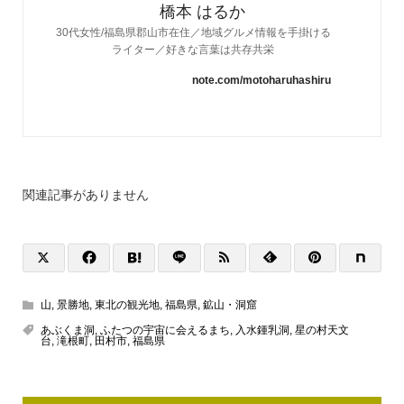
橋本 はるか
30代女性/福島県郡山市在住／地域グルメ情報を手掛ける
ライター／好きな言葉は共存共栄
note.com/motoharuhashiru
関連記事がありません
山
,
景勝地
,
東北の観光地
,
福島県
,
鉱山・洞窟
あぶくま洞
,
ふたつの宇宙に会えるまち
,
入水鍾乳洞
,
星の村天文
台
,
滝根町
,
田村市
,
福島県