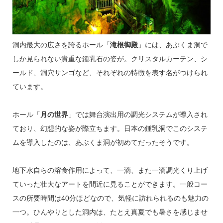
洞内最大の広さを誇るホール「
滝根御殿
」には、あぶくま洞で
しか見られない貴重な鍾乳石の姿が。クリスタルカーテン、シ
ールド、洞穴サンゴなど、それぞれの特徴を表す名がつけられ
ています。
ホール「
月の世界
」では舞台演出用の調光システムが導入され
ており、幻想的な姿が際立ちます。日本の鍾乳洞でこのシステ
ムを導入したのは、あぶくま洞が初めてだったそうです。
地下水自らの溶食作用によって、一滴、また一滴調光くり上げ
ていった壮大なアートを間近に見ることができます。一般コー
スの所要時間は40分ほどなので、気軽に訪れられるのも魅力の
一つ。ひんやりとした洞内は、たとえ真夏でも暑さを感じませ