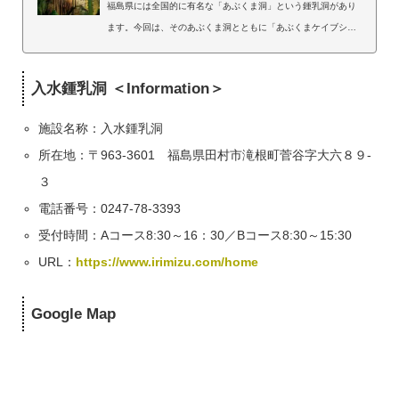
福島県には全国的に有名な「あぶくま洞」という鍾乳洞があり
ます。今回は、そのあぶくま洞とともに「あぶくまケイブシス
テム」を形成するもう1つの洞窟「入水（いりみず）鍾乳洞」に
ついて紹介していきます。https://jp.neft.asia/archives/3788入
入水鍾乳洞 ＜Information＞
水鍾乳洞とあぶくま洞の違いあぶくま洞と同じく、入水鍾乳洞
も観光洞として開放されています。しかし、あぶくま洞は電飾
施設名称：入水鍾乳洞
が施されていたり、歩きやすく整備されていたり、非常に観光
所在地：〒963-3601 福島県田村市滝根町菅谷字大六８９-
客に優しいつくりになっています。入水鍾乳洞の入口一方で入
水鍾乳洞はいたって自然のままの状態です。綺麗...
３
電話番号：0247-78-3393
受付時間：Aコース8:30～16：30／Bコース8:30～15:30
URL：
https://www.irimizu.com/home
Google Map