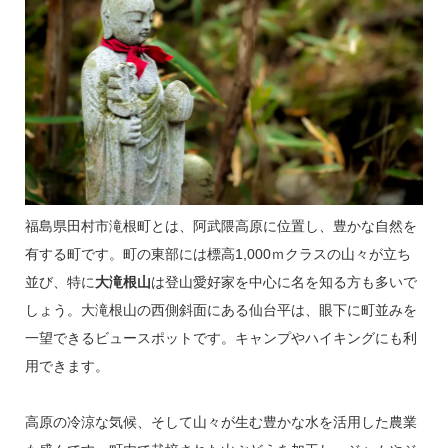
福島県田村市滝根町とは、阿武隈高原に位置し、豊かな自然を
有する町です。町の東部には標高1,000ｍクラスの山々が立ち
並び、特に
大滝根山
は登山愛好家を中心に名を知る方も多いで
しょう。大滝根山の西側斜面にある仙台平は、眼下に町並みを
一望できるビュースポットです。キャンプやハイキングにも利
用できます。
高原の冷涼な気候、そして山々が生む豊かな水を活用した農業