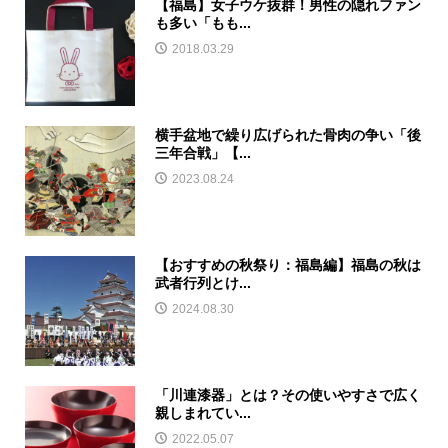
【福島】女子ウケ抜群！男性の隠れファン
も多い「もも...
2018.03.29
横手盆地で繰り広げられた骨肉の争い「後
三年合戦」【...
2023.08.24
【おすすめの秋祭り：福島編】福島の秋は
武者行列とけ...
2024.08.30
「川連漆器」とは？その使いやすさで広く
親しまれてい...
2022.05.07