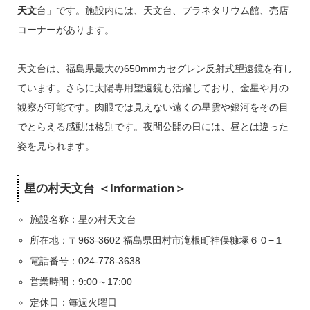
天文
台」です。施設内には、天文台、プラネタリウム館、売店
コーナーがあります。
天文台は、福島県最大の650mmカセグレン反射式望遠鏡を有し
ています。さらに太陽専用望遠鏡も活躍しており、金星や月の
観察が可能です。肉眼では見えない遠くの星雲や銀河をその目
でとらえる感動は格別です。夜間公開の日には、昼とは違った
姿を見られます。
星の村天文台 ＜Information＞
施設名称：星の村天文台
所在地：〒963-3602 福島県田村市滝根町神俣糠塚６０−１
電話番号：024-778-3638
営業時間：9:00～17:00
定休日：毎週火曜日