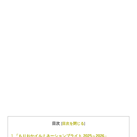
目次
[
目次を閉じる
]
1
「もりおかイルミネーションブライト 2025～2026」