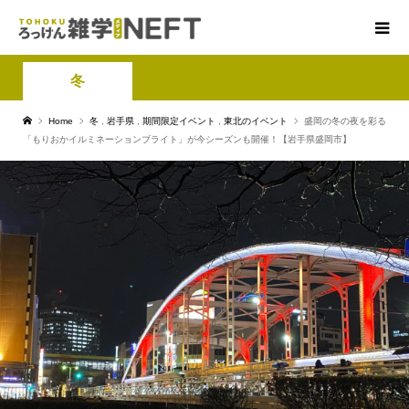
冬
Home
冬
,
岩手県
,
期間限定イベント
,
東北のイベント
盛岡の冬の夜を彩る
「もりおかイルミネーションブライト」が今シーズンも開催！【岩手県盛岡市】