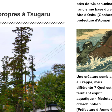
près de «Jusan-mina
l'ancienne base du c
propres à Tsugaru
Abe d'Oshu [Goshos
préfecture d'Aomori]
Une créature sembla
au kappa, mais
différente ? Quel est
terrifiant esprit
aquatique « Medots
d’Hachinohe ?
[Préfecture d’Aomori