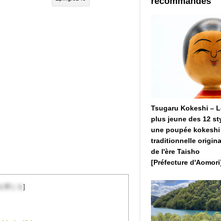
recommandés
Tsugaru Kokeshi – L
plus jeune des 12 st
une poupée kokeshi
traditionnelle origina
de l'ère Taisho
[Préfecture d'Aomori
を閉じる
]