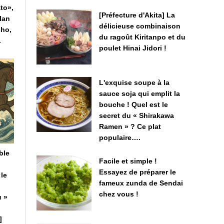
to»,
[Préfecture d'Akita] La
lan
délicieuse combinaison
ho,
du ragoût Kiritanpo et du
.
poulet Hinai Jidori !
L'exquise soupe à la
sauce soja qui emplit la
bouche ! Quel est le
secret du « Shirakawa
Ramen » ? Ce plat
populaire….
ble
Facile et simple !
Essayez de préparer le
 le
fameux zunda de Sendai
chez vous !
u »
]