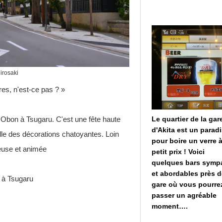
irosaki
res, n'est-ce pas ? »
Le quartier de la gar
r Obon à Tsugaru. C'est une fête haute
d'Akita est un parad
lle des décorations chatoyantes. Loin
pour boire un verre 
yeuse et animée
petit prix ! Voici
quelques bars symp
et abordables près d
 à Tsugaru
gare où vous pourre
passer un agréable
moment….