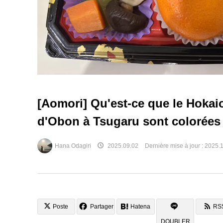
[Aomori] Qu'est-ce que le Hokai
d'Obon à Tsugaru sont colorées
Hana Odagiri
2025.09.02
Dernière mise à jour :
2025.1
Poste
Partager
Hatena
RS
DOUBLER