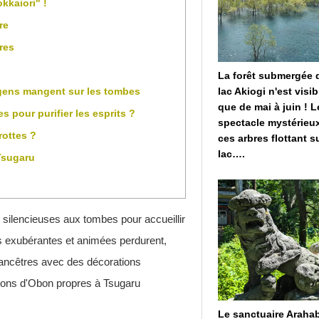
kaiori" !
re
res
La forêt submergée 
lac Akiogi n'est visib
gens mangent sur les tombes
que de mai à juin ! L
 pour purifier les esprits ?
spectacle mystérieu
rottes ?
ces arbres flottant su
lac….
Tsugaru
silencieuses aux tombes pour accueillir
s exubérantes et animées perdurent,
 ancêtres avec des décorations
tions d'Obon propres à Tsugaru
Le sanctuaire Araha