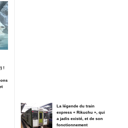
) !
ions
et
La légende du train
express « Rikuchu », qui
a jadis existé, et de son
fonctionnement