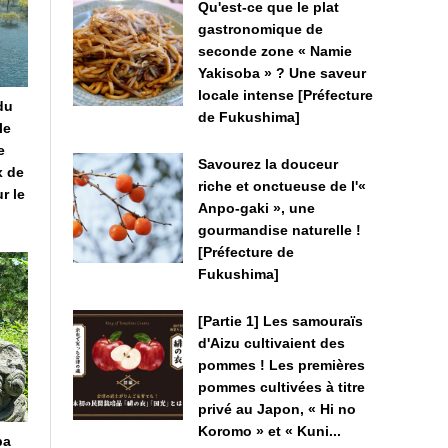
Qu'est-ce que le plat
gastronomique de
seconde zone « Namie
Yakisoba » ? Une saveur
locale intense [Préfecture
du
de Fukushima]
le
e
Savourez la douceur
x de
riche et onctueuse de l'«
r le
Anpo-gaki », une
gourmandise naturelle !
[Préfecture de
Fukushima]
[Partie 1] Les samouraïs
d'Aizu cultivaient des
pommes ! Les premières
pommes cultivées à titre
privé au Japon, « Hi no
Koromo » et « Kuni...
ba