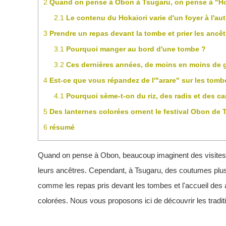
2
Quand on pense à Obon à Tsugaru, on pense à "Hok
2.1
Le contenu du Hokaiori varie d'un foyer à l'aut
3
Prendre un repas devant la tombe et prier les ancêt
3.1
Pourquoi manger au bord d'une tombe ?
3.2
Ces dernières années, de moins en moins de 
4
Est-ce que vous répandez de l'"arare" sur les tombes
4.1
Pourquoi sème-t-on du riz, des radis et des ca
5
Des lanternes colorées ornent le festival Obon de 
6
résumé
Quand on pense à Obon, beaucoup imaginent des visites 
leurs ancêtres. Cependant, à Tsugaru, des coutumes plu
comme les repas pris devant les tombes et l'accueil des
colorées. Nous vous proposons ici de découvrir les tradi