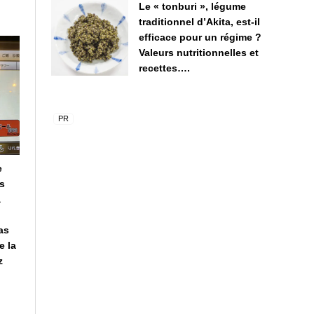
Le « tonburi », légume
traditionnel d’Akita, est-il
efficace pour un régime ?
Valeurs nutritionnelles et
recettes….
e
is
à
as
e la
z