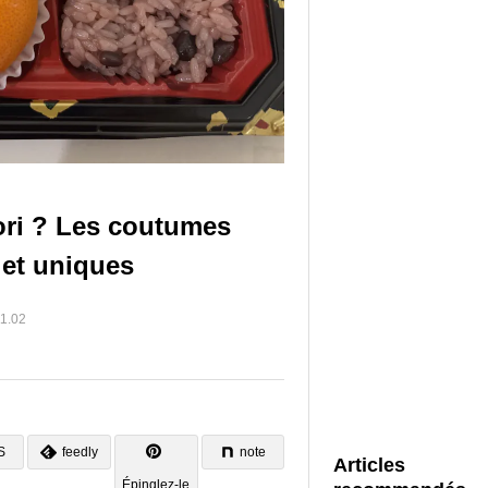
ori ? Les coutumes
 et uniques
1.02
S
feedly
note
Articles
Épinglez-le