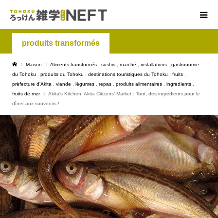
produits transformés
Maison
Aliments transformés
,
sushis
,
marché
,
installations
,
gastronomie
du Tohoku
,
produits du Tohoku
,
destinations touristiques du Tohoku
,
fruits
,
préfecture d'Akita
,
viande
,
légumes
,
repas
,
produits alimentaires
,
ingrédients
,
fruits de mer
Akita's Kitchen, Akita Citizens' Market : Tout, des ingrédients pour le
dîner aux souvenirs !