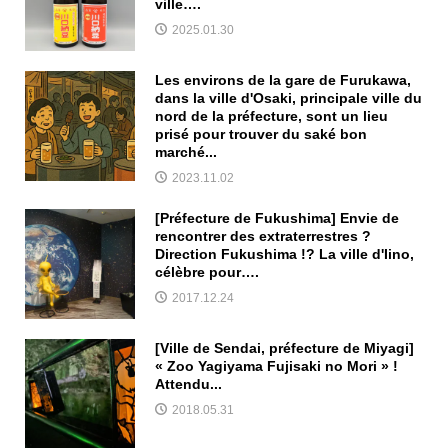
ville….
2025.01.30
Les environs de la gare de Furukawa,
dans la ville d'Osaki, principale ville du
nord de la préfecture, sont un lieu
prisé pour trouver du saké bon
marché...
2023.11.02
[Préfecture de Fukushima] Envie de
rencontrer des extraterrestres ?
Direction Fukushima !? La ville d'Iino,
célèbre pour….
2017.12.24
[Ville de Sendai, préfecture de Miyagi]
« Zoo Yagiyama Fujisaki no Mori » !
Attendu...
2018.05.31