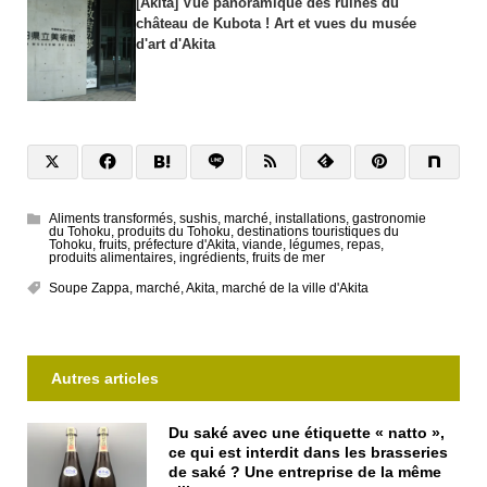
[Akita] Vue panoramique des ruines du
château de Kubota ! Art et vues du musée
d'art d'Akita
Aliments transformés
,
sushis
,
marché
,
installations
,
gastronomie
du Tohoku
,
produits du Tohoku
,
destinations touristiques du
Tohoku
,
fruits
,
préfecture d'Akita
,
viande
,
légumes
,
repas
,
produits alimentaires
,
ingrédients
,
fruits de mer
Soupe Zappa
,
marché
,
Akita
,
marché de la ville d'Akita
Autres articles
Du saké avec une étiquette « natto »,
ce qui est interdit dans les brasseries
de saké ? Une entreprise de la même