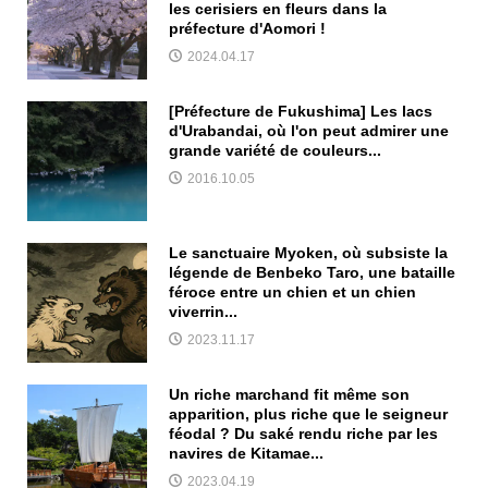
les cerisiers en fleurs dans la
préfecture d'Aomori !
2024.04.17
[Préfecture de Fukushima] Les lacs
d'Urabandai, où l'on peut admirer une
grande variété de couleurs...
2016.10.05
Le sanctuaire Myoken, où subsiste la
légende de Benbeko Taro, une bataille
féroce entre un chien et un chien
viverrin...
2023.11.17
Un riche marchand fit même son
apparition, plus riche que le seigneur
féodal ? Du saké rendu riche par les
navires de Kitamae...
2023.04.19