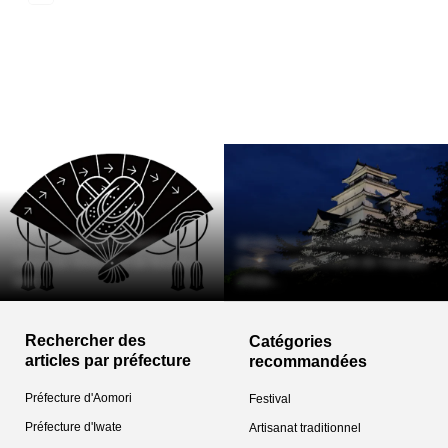
Durant la période Sengoku, il
[Préfecture de Fukushima] Lieu
régna sur Akita et fit de Noshiro
d'une tragédie à la fin de l'époque
son...
d'Edo...
Rechercher des
Catégories
articles par préfecture
recommandées
Préfecture d'Aomori
Festival
Préfecture d'Iwate
Artisanat traditionnel