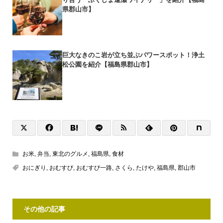
県郡山市】
巨大なきのこ岩が立ち並ぶパワースポット！浄土
松公園を紹介【福島県郡山市】
お米
,
弁当
,
東北のグルメ
,
福島県
,
食材
おにぎり
,
おむすび
,
おむすび一路
,
さくら
,
たけや
,
福島県
,
郡山市
その他の記事