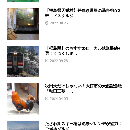
【福島県天栄村】茅葺き屋根の温泉宿が2
軒。ノスタルジ...
2022.08.26
【福島県】のおすすめローカル鉄道路線4
選！うつくしま...
2022.09.26
秋田犬だけじゃない！大館市の天然記念物
「秋田三鶏」...
2024.04.05
たざわ湖スキー場は絶景ゲレンデが魅力！
ご当地グルメ...