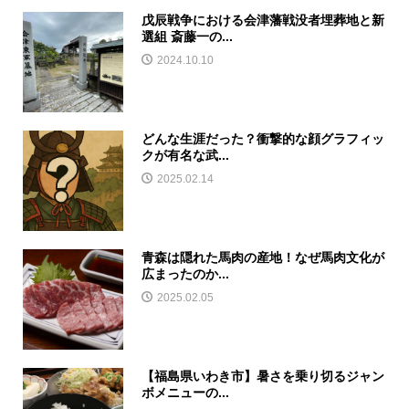
戊辰戦争における会津藩戦没者埋葬地と新
選組 斎藤一の...
2024.10.10
どんな生涯だった？衝撃的な顔グラフィッ
クが有名な武...
2025.02.14
青森は隠れた馬肉の産地！なぜ馬肉文化が
広まったのか...
2025.02.05
【福島県いわき市】暑さを乗り切るジャン
ボメニューの...