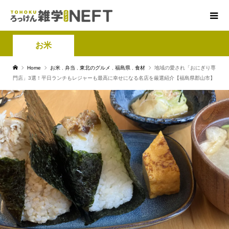
お米
Home
お米
,
弁当
,
東北のグルメ
,
福島県
,
食材
地域の愛され「おにぎり専
門店」3選！平日ランチもレジャーも最高に幸せになる名店を厳選紹介【福島県郡山市】