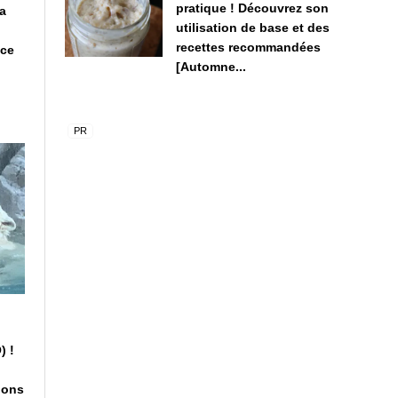
pratique ! Découvrez son
la
utilisation de base et des
recettes recommandées
oce
[Automne...
) !
ions