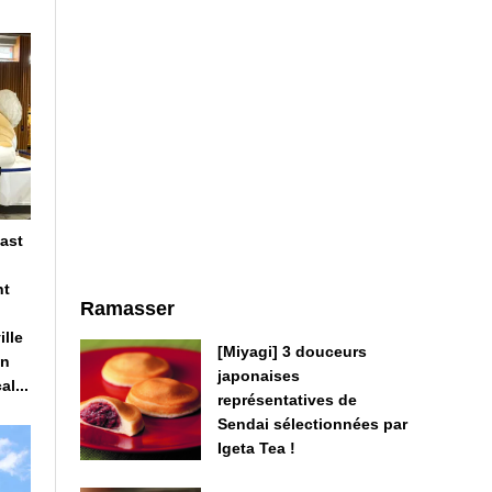
East
nt
Ramasser
ille
[Miyagi] 3 douceurs
on
japonaises
al...
représentatives de
Sendai sélectionnées par
Igeta Tea !