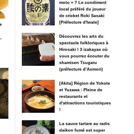
moto » ? Le condiment
local préféré du joueur
de cricket Roki Sasaki
[Préfecture d'Iwate]
e
Découvrez les arts du
,
spectacle folkloriques à
Hirosaki ! 3 izakayas où
e
vous pourrez écouter du
shamisen Tsugaru
(préfecture d’Aomori)
[Akita] Région de Yokote
et Yuzawa : Pleine de
restaurants et
d'attractions touristiques
!
La sauce tartare au radis
daikon fumé est super