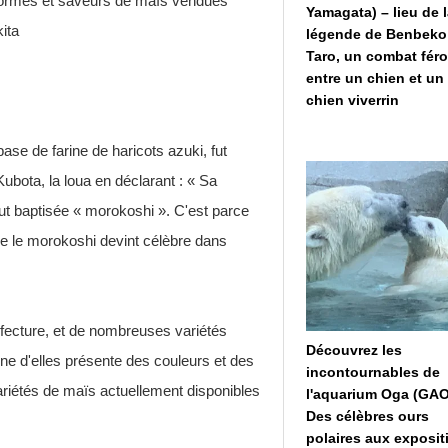
 formes et saveurs de maïs vendues
Yamagata) – lieu de 
ita
légende de Benbeko
Taro, un combat fér
entre un chien et un
chien viverrin
se de farine de haricots azuki, fut
ubota, la loua en déclarant : « Sa
 fut baptisée « morokoshi ». C'est parce
que le morokoshi devint célèbre dans
éfecture, et de nombreuses variétés
Découvrez les
ne d'elles présente des couleurs et des
incontournables de
ariétés de maïs actuellement disponibles
l'aquarium Oga (GAO
Des célèbres ours
polaires aux exposit