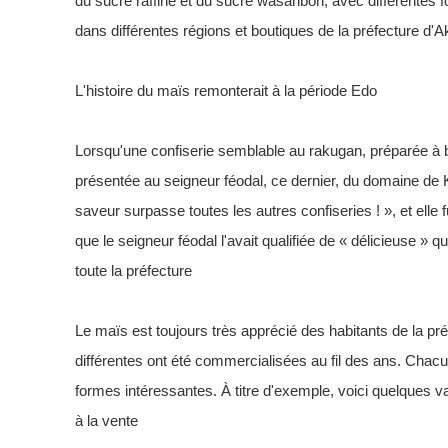
du sucre raffiné et du sucre wasanbon, avec différentes
dans différentes régions et boutiques de la préfecture d'Ak
L'histoire du maïs remonterait à la période Edo
Lorsqu'une confiserie semblable au rakugan, préparée à ba
présentée au seigneur féodal, ce dernier, du domaine de K
saveur surpasse toutes les autres confiseries ! », et elle
que le seigneur féodal l'avait qualifiée de « délicieuse » 
toute la préfecture
Le maïs est toujours très apprécié des habitants de la pr
différentes ont été commercialisées au fil des ans. Chacu
formes intéressantes. À titre d'exemple, voici quelques v
à la vente