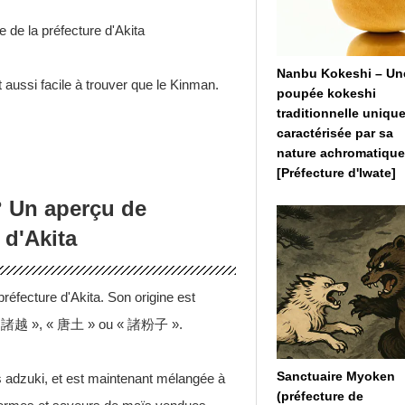
 de la préfecture d'Akita
Nanbu Kokeshi – Un
t aussi facile à trouver que le Kinman.
poupée kokeshi
.
traditionnelle unique
caractérisée par sa
nature achromatiqu
[Préfecture d'Iwate]
? Un aperçu de
 d'Akita
réfecture d'Akita. Son origine est
anji « 諸越 », « 唐土 » ou « 諸粉子 ».
Sanctuaire Myoken
ots adzuki, et est maintenant mélangée à
(préfecture de