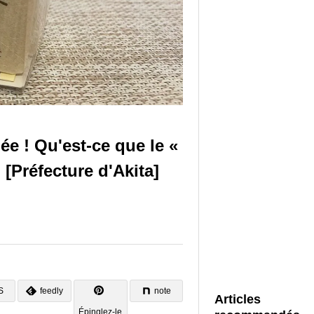
ée ! Qu'est-ce que le «
 [Préfecture d'Akita]
S
feedly
note
Articles
Épinglez-le