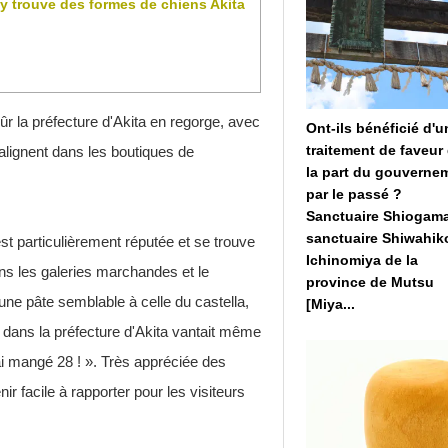
 y trouve des formes de chiens Akita
r la préfecture d'Akita en regorge, avec
Ont-ils bénéficié d'u
traitement de faveur
'alignent dans les boutiques de
la part du gouverne
par le passé ?
Sanctuaire Shiogama
sanctuaire Shiwahik
t particulièrement réputée et se trouve
Ichinomiya de la
ns les galeries marchandes et le
province de Mutsu
'une pâte semblable à celle du castella,
[Miya...
 dans la préfecture d'Akita vantait même
ai mangé 28 ! ». Très appréciée des
ir facile à rapporter pour les visiteurs