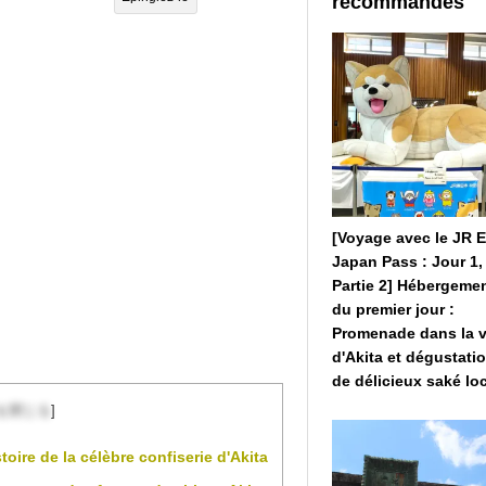
recommandés
[Voyage avec le JR 
Japan Pass : Jour 1,
Partie 2] Hébergeme
du premier jour :
Promenade dans la v
d'Akita et dégustati
de délicieux saké loc
を閉じる
]
oire de la célèbre confiserie d'Akita