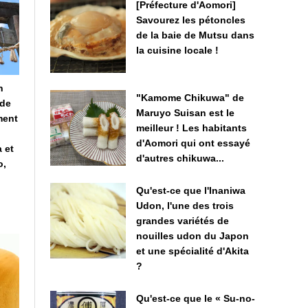
[Préfecture d'Aomori]
Savourez les pétoncles
de la baie de Mutsu dans
la cuisine locale !
n
"Kamome Chikuwa" de
 de
Maruyo Suisan est le
ment
meilleur ! Les habitants
d'Aomori qui ont essayé
 et
d'autres chikuwa...
o,
Qu'est-ce que l'Inaniwa
Udon, l'une des trois
grandes variétés de
nouilles udon du Japon
et une spécialité d'Akita
?
Qu'est-ce que le « Su-no-