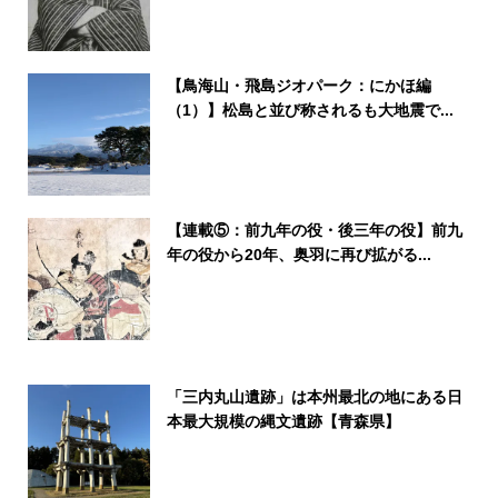
【鳥海山・飛島ジオパーク：にかほ編
（1）】松島と並び称されるも大地震で...
【連載⑤：前九年の役・後三年の役】前九
年の役から20年、奥羽に再び拡がる...
「三内丸山遺跡」は本州最北の地にある日
本最大規模の縄文遺跡【青森県】