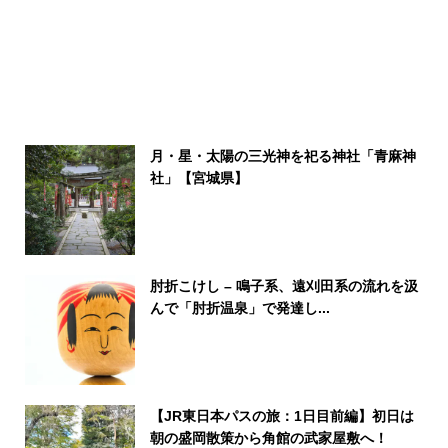
月・星・太陽の三光神を祀る神社「青麻神
社」【宮城県】
肘折こけし – 鳴子系、遠刈田系の流れを汲
んで「肘折温泉」で発達し...
【JR東日本パスの旅：1日目前編】初日は
朝の盛岡散策から角館の武家屋敷へ！