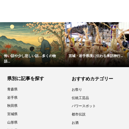
怖い話や少し悲しい話…多くの物
宮城・岩手県境に伝わる来訪神行...
語...
県別に記事を探す
おすすめカテゴリー
青森県
お祭り
岩手県
伝統工芸品
秋田県
パワースポット
宮城県
都市伝説
山形県
お酒