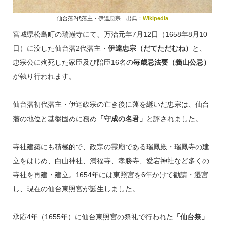
仙台藩2代藩主・伊達忠宗 出典：
Wikipedia
宮城県松島町の瑞巌寺にて、万治元年7月12日（1658年8月10
日）に没した仙台藩2代藩主・
伊達忠宗（だてただむね）
と、
忠宗公に殉死した家臣及び陪臣16名の
毎歳忌法要（義山公忌）
が執り行われます。
仙台藩初代藩主・伊達政宗の亡き後に藩を継いだ忠宗は、仙台
藩の地位と基盤固めに務め
「守成の名君」
と評されました。
寺社建築にも積極的で、政宗の霊廟である瑞鳳殿・瑞鳳寺の建
立をはじめ、白山神社、満福寺、孝勝寺、愛宕神社など多くの
寺社を再建・建立。1654年には東照宮を6年かけて勧請・遷宮
し、現在の仙台東照宮が誕生しました。
承応4年（1655年）に仙台東照宮の祭礼で行われた
「仙台祭」