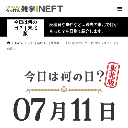
今日は何の
記念日や事件など…過去の東北で何が
日？｜東北
あった？を日別で紹介します。
版
Home
今日は何の日？｜東北版
【今日は何の日？｜東北版】7月11日は何
の日？