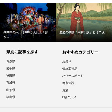
期間中の人出は100万人以上！お
悲恋の物語「采女伝説」とは？現...
が...
県別に記事を探す
おすすめカテゴリー
青森県
お祭り
岩手県
伝統工芸品
秋田県
パワースポット
宮城県
都市伝説
山形県
お酒
福島県
B級グルメ