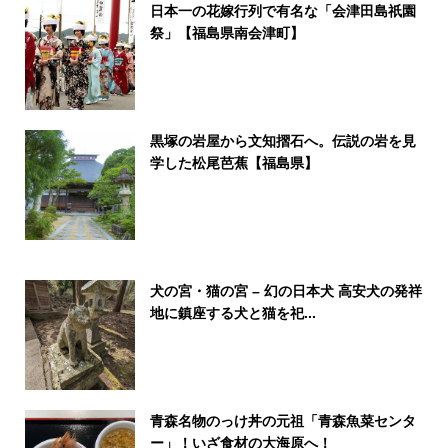
日本一の花嫁行列で有名な「会津田島祇園
祭」【福島県南会津町】
黒塚の岩屋から文知摺石へ。伝説の岩を見
学した松尾芭蕉【福島県】
犬の宮・猫の宮 – 幻の日本犬 高安犬の発祥
地に鎮座する犬と猫を祀...
青森名物のっけ丼の元祖「青森魚菜センタ
ー」！いざ食材の大海原へ！