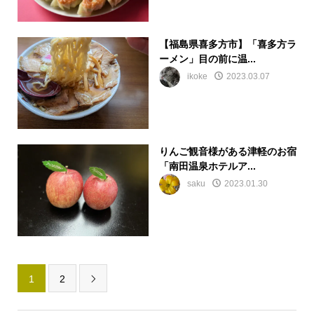
【福島県喜多方市】「喜多方ラ
ーメン」目の前に温...
ikoke
2023.03.07
りんご観音様がある津軽のお宿
「南田温泉ホテルア...
saku
2023.01.30
1
2
