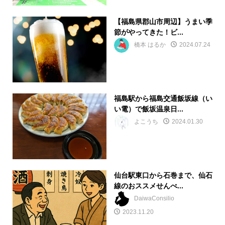
【福島県郡山市周辺】うまい季
節がやってきた！ビ...
橋本 はるか
2024.07.24
福島駅から福島交通飯坂線（い
い電）で飯坂温泉日...
よこうち
2024.01.30
仙台駅東口から石巻まで、仙石
線のおススメせんべ...
DaiwaConsilio
2023.11.20