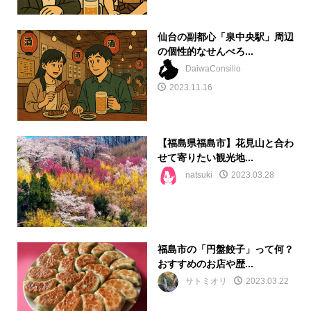
仙台の副都心「泉中央駅」周辺
の個性的なせんべろ...
DaiwaConsilio
2023.11.16
【福島県福島市】花見山と合わ
せて寄りたい観光地...
natsuki
2023.03.28
福島市の「円盤餃子」って何？
おすすめのお店や歴...
サトミオリ
2023.03.22