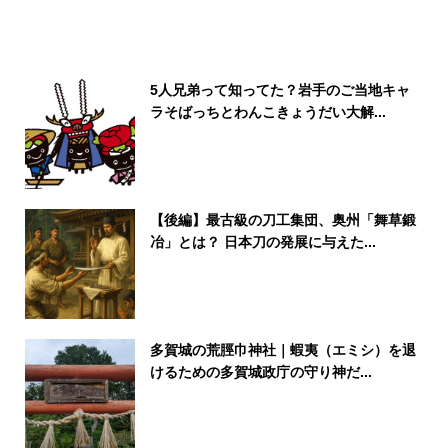
5人兄弟って知ってた？岩手のご当地キャ
ラそばっちとわんこきょうだい大解...
【後編】最古級の刀工集団、奥州「舞草鍛
冶」とは？ 日本刀の発展に与えた...
多賀城の荒脛巾神社｜蝦夷（エミシ）を退
けるための多賀城政庁の守り神だ...