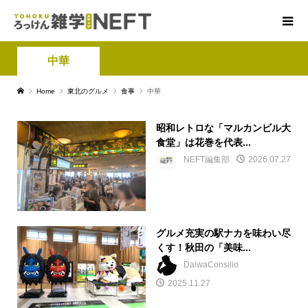
中華
Home
東北のグルメ
食事
中華
昭和レトロな「マルカンビル大
食堂」は花巻を代表...
NEFT編集部
2026.07.27
グルメ充実の駅ナカを味わい尽
くす！秋田の「美味...
DaiwaConsilio
2025.11.27