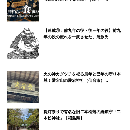
【連載④：前九年の役・後三年の役】前九
年の役の流れを一変させた、清原氏...
火の神カグツチを祀る辰年と巳年の守り本
尊！愛宕山の愛宕神社（仙台市）...
提灯祭りで有名な旧二本松藩の総鎮守「二
本松神社」【福島県】