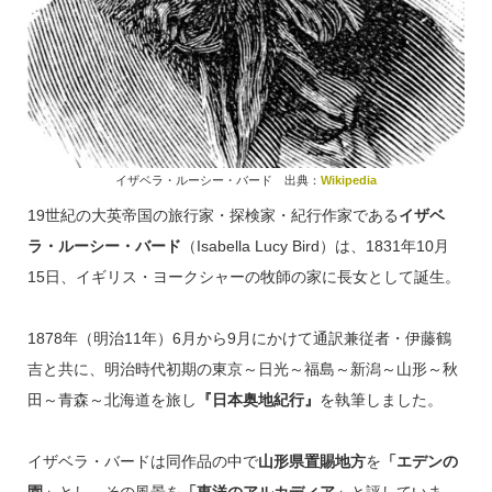
イザベラ・ルーシー・バード 出典：
Wikipedia
19世紀の大英帝国の旅行家・探検家・紀行作家である
イザベ
ラ・ルーシー・バード
（Isabella Lucy Bird）は、1831年10月
15日、イギリス・ヨークシャーの牧師の家に長女として誕生。
1878年（明治11年）6月から9月にかけて通訳兼従者・伊藤鶴
吉と共に、明治時代初期の東京～日光～福島～新潟～山形～秋
田～青森～北海道を旅し
『日本奥地紀行』
を執筆しました。
イザベラ・バードは同作品の中で
山形県置賜地方
を
「エデンの
園」
とし、その風景を
「東洋のアルカディア」
と評していま