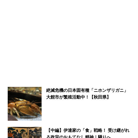
絶滅危機の日本固有種「ニホンザリガニ」
大館市が繁殖活動中！【秋田県】
【中編】伊達家の「食」戦略！ 受け継がれ
る政宗のおもてなし精神｜驕りへ...