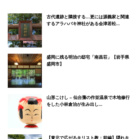
古代遺跡と隣接する…更には源義家と関連
するアラハバキ神社がある会津若松...
盛岡に残る明治の邸宅「南昌荘」【岩手県
盛岡市】
山形こけし – 仙台藩の作並温泉で木地修行
をした小林倉治が生み出し...
【東北で広がるキリスト教：前編】隠れキ