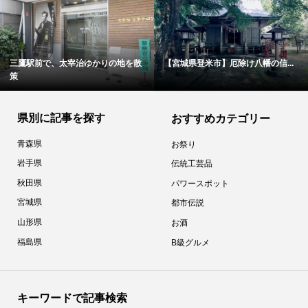
三鷹駅前で、太宰治ゆかりの地を散
【宮城県登米市】厄除け八幡の信...
策
県別に記事を探す
おすすめカテゴリー
青森県
お祭り
岩手県
伝統工芸品
秋田県
パワースポット
宮城県
都市伝説
山形県
お酒
福島県
B級グルメ
キーワードで記事検索