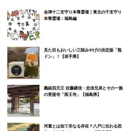
会津十二支守り本尊霊場｜東北の干支守り
本尊霊場：福島編
見た目もおいしい三陸みやげの決定版「瓶
ドン」！【岩手県】
義経四天王 佐藤継信・忠信兄弟とその一族
の菩提寺「医王寺」【福島県】
河童とは似て非なる存在？八戸に伝わる恐