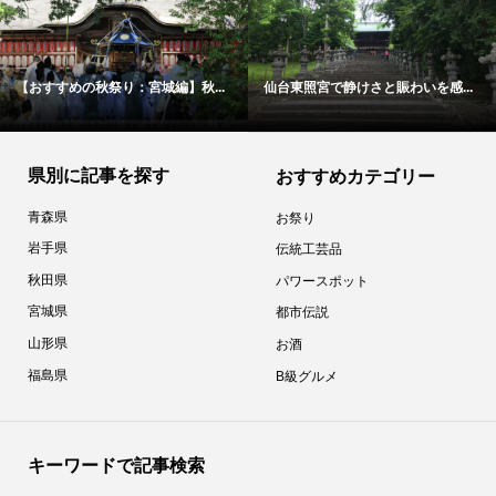
【おすすめの秋祭り：宮城編】秋...
仙台東照宮で静けさと賑わいを感...
県別に記事を探す
おすすめカテゴリー
青森県
お祭り
岩手県
伝統工芸品
秋田県
パワースポット
宮城県
都市伝説
山形県
お酒
福島県
B級グルメ
キーワードで記事検索