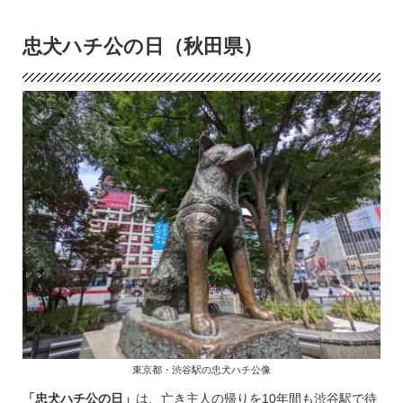
忠犬ハチ公の日（秋田県）
東京都・渋谷駅の忠犬ハチ公像
「忠犬ハチ公の日」
は、亡き主人の帰りを10年間も渋谷駅で待