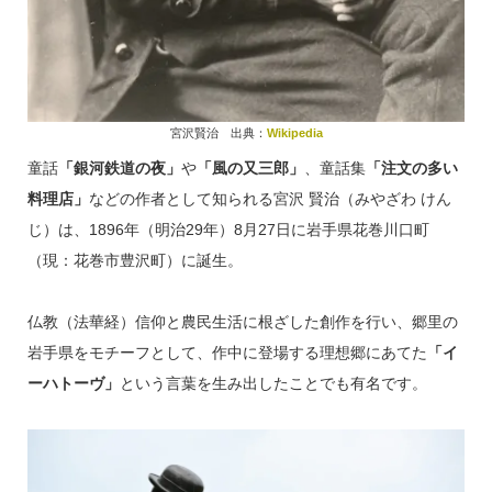
宮沢賢治 出典：
Wikipedia
童話
「銀河鉄道の夜」
や
「風の又三郎」
、童話集
「注文の多い
料理店」
などの作者として知られる宮沢 賢治（みやざわ けん
じ）は、1896年（明治29年）8月27日に岩手県花巻川口町
（現：花巻市豊沢町）に誕生。
仏教（法華経）信仰と農民生活に根ざした創作を行い、郷里の
岩手県をモチーフとして、作中に登場する理想郷にあてた
「イ
ーハトーヴ」
という言葉を生み出したことでも有名です。