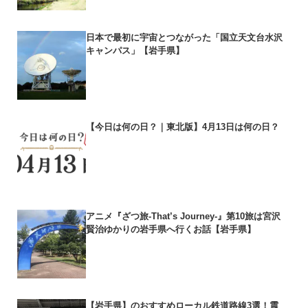
日本で最初に宇宙とつながった「国立天文台水沢
キャンパス」【岩手県】
【今日は何の日？｜東北版】4月13日は何の日？
アニメ『ざつ旅-That’s Journey-』第10旅は宮沢
賢治ゆかりの岩手県へ行くお話【岩手県】
【岩手県】のおすすめローカル鉄道路線3選！震