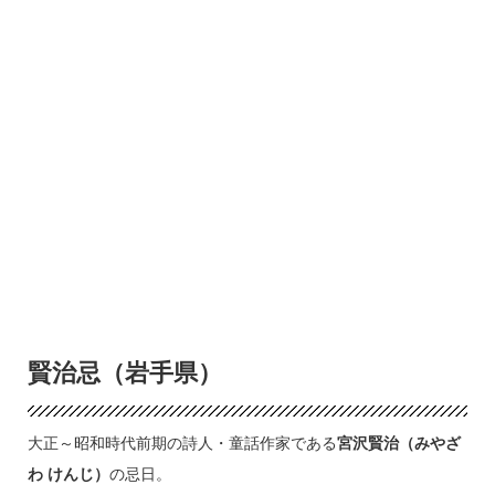
賢治忌（岩手県）
大正～昭和時代前期の詩人・童話作家である
宮沢賢治（みやざ
わ けんじ）
の忌日。