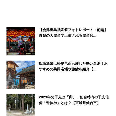
【会津田島祇園祭フォトレポート：前編】
宵祭の大屋台で上演される屋台歌...
飯坂温泉は松尾芭蕉も愛した熱い名湯！お
すすめの共同浴場や旅館を紹介【...
2023年の干支は「卯」、仙台特有の干支信
仰「卦体神」とは？【宮城県仙台市】