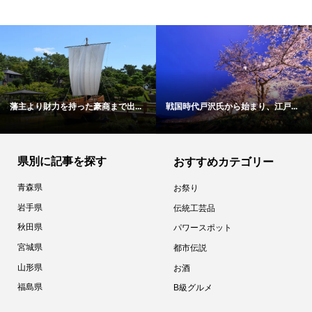
藩主より財力を持った豪商まで出...
戦国時代戸沢氏から始まり、江戸...
県別に記事を探す
おすすめカテゴリー
青森県
お祭り
岩手県
伝統工芸品
秋田県
パワースポット
宮城県
都市伝説
山形県
お酒
福島県
B級グルメ