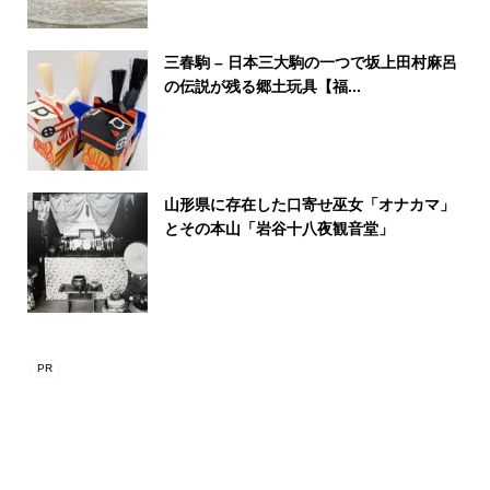
三春駒 – 日本三大駒の一つで坂上田村麻呂
の伝説が残る郷土玩具【福...
山形県に存在した口寄せ巫女「オナカマ」
とその本山「岩谷十八夜観音堂」