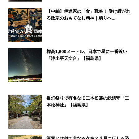
【中編】伊達家の「食」戦略！ 受け継がれ
る政宗のおもてなし精神｜驕りへ...
標高1,600メートル。日本で星に一番近い
「浄土平天文台」【福島県】
提灯祭りで有名な旧二本松藩の総鎮守「二
本松神社」【福島県】
河童とは似て非なる存在？八戸に伝わる恐