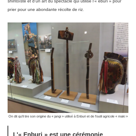
shintoïste et d'un art du spectacle qui utilise l'« eburi » pour
prier pour une abondante récolte de riz.
On dit qu'il tire son origine du « jangi » utilisé à Enburi et de l'outil agricole « maki »
L'« Enburi » est une cérémonie