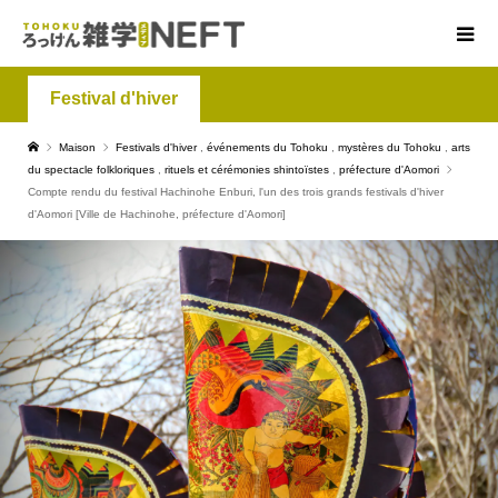
Festival d'hiver
Maison
Festivals d'hiver
,
événements du Tohoku
,
mystères du Tohoku
,
arts
du spectacle folkloriques
,
rituels et cérémonies shintoïstes
,
préfecture d'Aomori
Compte rendu du festival Hachinohe Enburi, l'un des trois grands festivals d'hiver
d'Aomori [Ville de Hachinohe, préfecture d'Aomori]