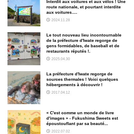
Interdit aux voitures et aux vélos ! Une
route nationale, et pourtant interdite
aux voitures….
2024.11.28
Le tout nouveau lieu incontournable
de la préfecture d'Iwate regorge de
gens formidables, de baseball et de
restaurants réputés !.
2025.04.30
La préfecture d'Iwate regorge de
sources thermales ! Voici quelques
hébergements à découvrir !
2017.04.12
« C'est comme un monde de livre
d'images » - Fukushima Sweets est
époustouflant par sa beauté...
2022.07.02