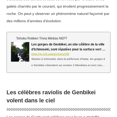
galets charriés par le courant, qui érodent progressivement la
roche. On peut y observer un phénomène naturel façonné par
des millions d'années d'évolution.
Tohoku Rokken Trivia Médias NEFT
Les gorges de Genbikei, un site célèbre de la ville
d'Ichinoseki, sont réputées pour la surface vert é
meraude de leur rivière et leurs raviolis volants (p
https://jp.neft.asia/archives/198
réfecture d'Iwate)
Situées à Ichinoseki, dans la préfecture d'Iwate, les gorges d
e Genbikei s'étendent sur environ 2 kilomètres et sont creusé
es par l'érosion de la rivière Iwai. Leurs parois rocheuses abru
ptes et escarpées, aux formes étranges et insolites, offrent u
n spectacle à couper le souffle. La couleur de l'eau est parfoi
s teintée par les sédiments du fond de la rivière et les sources
Les célèbres raviolis de Genbikei
chaudes du mont Kurikoma. Avec un peu de chance, on peut
volent dans le ciel
même apercevoir la surface de la rivière se parer d'une magni
fique teinte vert émeraude. C'est cette couleur vert émeraude
qui a valu à Genbikei d'être désignée par Date Masamune co
Les gorges de Genbi sont célèbres pour leurs
« raviolis