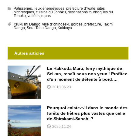
Pâtisseries
,
lieux énergétiques
,
préfecture d'Iwate
,
sites
pittoresques
,
cuisine du Tohoku
,
destinations touristiques du
Tohoku
,
vallées
,
repas
Itsukushi Dango
,
ville d'Ichinoseki
,
gorges
,
préfecture
,
Takimi
Dango
,
Sora Tobu Dango
,
Kakkoya
Autres articles
Le Hakkoda Maru, ferry mythique de
Seikan, renaît sous nos yeux ! Profitez
d'un moment de détente à bord….
2018.06.23
Pourquoi existe-t-il dans le monde des
forêts de hêtres plus vastes que celle
de Shirakami-Sanchi ?
2025.11.24