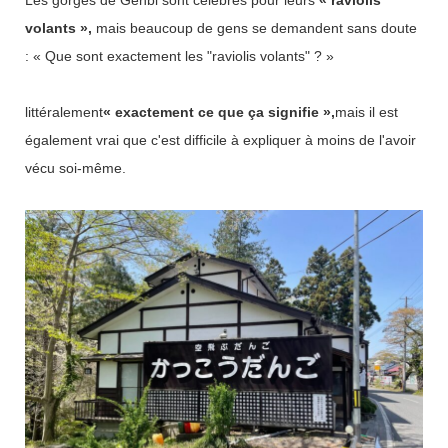
mme l'un des sites pittoresques de son domaine. Le seigneur
volants »,
mais beaucoup de gens se demandent sans doute
de guerre Date Masamune, qui régnait sur cette région duran
: « Que sont exactement les "raviolis volants" ? »
t l'époque Sengoku, fut lui aussi conquis par sa beauté et la
visita à de nombreuses reprises.
littéralement
« exactement ce que ça signifie »,
mais il est
également vrai que c'est difficile à expliquer à moins de l'avoir
vécu soi-même.