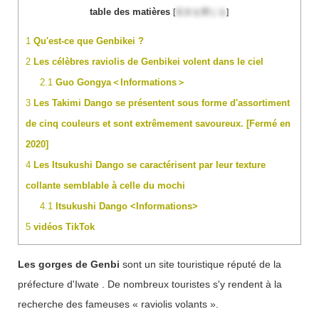
table des matières
[
目次を閉じる
]
1
Qu'est-ce que Genbikei ?
2
Les célèbres raviolis de Genbikei volent dans le ciel
2.1
Guo Gongya＜Informations＞
3
Les Takimi Dango se présentent sous forme d'assortiment
de cinq couleurs et sont extrêmement savoureux. [Fermé en
2020]
4
Les Itsukushi Dango se caractérisent par leur texture
collante semblable à celle du mochi
4.1
Itsukushi Dango <Informations>
5
vidéos TikTok
Les gorges de Genbi
sont un site touristique réputé de la
préfecture d'Iwate . De nombreux touristes s'y rendent à la
recherche des fameuses « raviolis volants ».