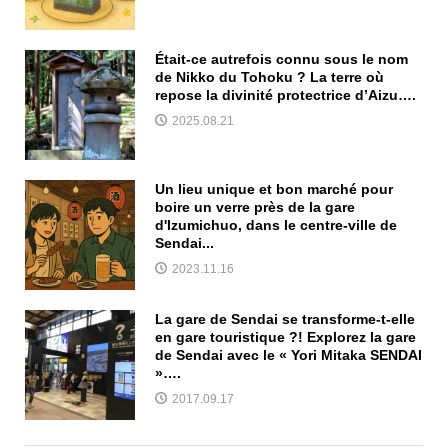
Était-ce autrefois connu sous le nom
de Nikko du Tohoku ? La terre où
repose la divinité protectrice d’Aizu….
2025.08.21
Un lieu unique et bon marché pour
boire un verre près de la gare
d'Izumichuo, dans le centre-ville de
Sendai...
2023.11.16
La gare de Sendai se transforme-t-elle
en gare touristique ?! Explorez la gare
de Sendai avec le « Yori Mitaka SENDAI
»….
2017.09.17