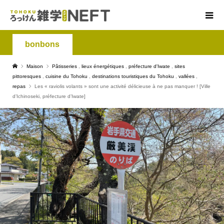
bonbons
Maison
Pâtisseries
,
lieux énergétiques
,
préfecture d'Iwate
,
sites
pittoresques
,
cuisine du Tohoku
,
destinations touristiques du Tohoku
,
vallées
,
repas
Les « raviolis volants » sont une activité délicieuse à ne pas manquer ! [Ville
d’Ichinoseki, préfecture d’Iwate]