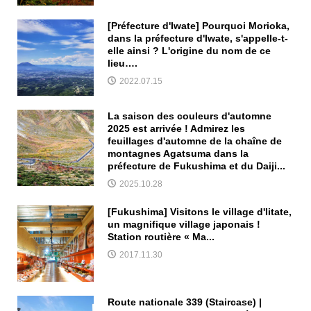
[Préfecture d'Iwate] Pourquoi Morioka,
dans la préfecture d'Iwate, s'appelle-t-
elle ainsi ? L'origine du nom de ce
lieu….
2022.07.15
La saison des couleurs d'automne
2025 est arrivée ! Admirez les
feuillages d'automne de la chaîne de
montagnes Agatsuma dans la
préfecture de Fukushima et du Daiji...
2025.10.28
[Fukushima] Visitons le village d'Iitate,
un magnifique village japonais !
Station routière « Ma...
2017.11.30
Route nationale 339 (Staircase) |