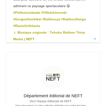
admirant ce paysage spectaculaire 😋
#PréfectureIwate
#VilleIchinoseki
#GorgesGenbikei
#Kakkouya
#KakkouDango
#RaviolisVolants
♬ Musique originale : Tohoku Rokken Trivia
Media | NEFT
Département éditorial de NEFT
Voici l'équipe éditoriale de NEFT.
Vous trouverez ici des articles rédigés par notre équipe