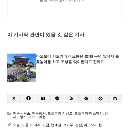
를 좋아하는 웹 라이터입니다
이 기사와 관련이 있을 것 같은 기사
아오모리 시모키타의 오봉은 호쾌! 무덤 앞에서 불
꽃놀이를 하고 조상을 맞이한다고 진짜?
전승・풍습
,
전통행사
,
도호쿠의 이벤트
,
도호쿠의 미스터리
,
신
사・행사
,
아오모리현
오봉
,
도롱
,
아라레
,
묘참
,
법계절
,
쓰가루
,
분삼
,
아오모리 현