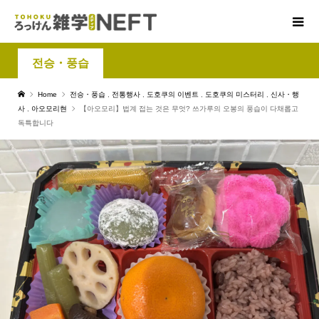
전승・풍습
Home
전승・풍습
,
전통행사
,
도호쿠의 이벤트
,
도호쿠의 미스터리
,
신사・행
사
,
아오모리현
【아오모리】법계 접는 것은 무엇? 쓰가루의 오봉의 풍습이 다채롭고
독특합니다