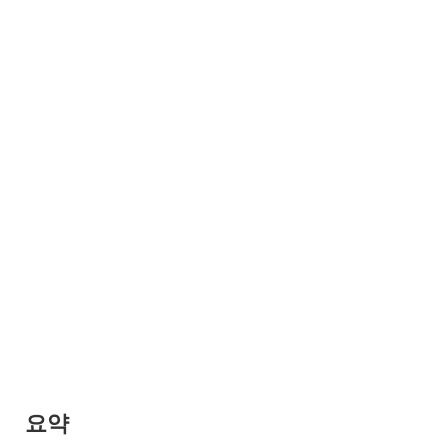
여 조상을 맞이하는 어딘가 호쾌하고 활기찬 풍습이 남아 있습니
다 ...
요약