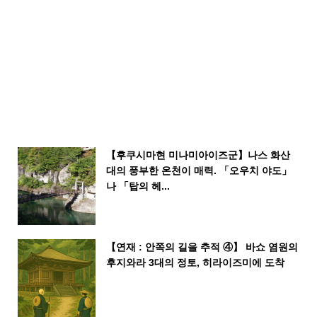
【후쿠시마현 미나미아이즈군】나스 화산
대의 풍부한 온천이 매력. 「오우치 야도」
나 「탑의 헤...
【연재 : 안쪽의 길을 추적 ④】 바쇼 염원의
후지와라 3대의 정토, 히라이즈미에 도착