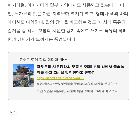
아키타현, 야마가타의 일부 지역에서도 사용되고 있습니다. 다
만, 쓰가루의 것은 다른 지역보다 크기가 크고, 형태나 색의 바리
에이션도 다양하다. 집의 장식을 비교하는 것도 이 시기 특유의
즐거움 중 하나. 오봉의 시원한 공기 속에도 쓰가루 특유의 화려
함과 장난기가 느껴지는 풍경입니다
도호쿠 로켄 잡학 미디어 NEFT
아오모리 시모키타의 오봉은 호쾌! 무덤 앞에서 불꽃놀
이를 하고 조상을 맞이한다고 진짜?
https://kr.neft.asia/archives/44639
오봉이라고 하면, 맞이불을 뿌리고 조용히 조상을 맞이한다——
그런 모습을 떠올리는 사람이 많을 것이다. 그러나 아오모리 시
모키타 지방에서는 독특한 풍습으로 추석을 맞이합니다. 「여기
서 그런 일을 하는 거야!?」라는 놀라움의 풍습도 있으므로, 꼭
마지막까지 봐 주세요! 시모키타 특유의 개성 넘치는 오봉의 풍
습 시모키타반도에 있는 영장 공산 입구 시모키타 오봉은 다른
지역과 조금 다르다. 바다와 산으로 둘러싸인 이 토지는 옛날부
터 어부와 농촌이 섞여 살아온 곳. 그 탓인지 소리와 빛을 사용하