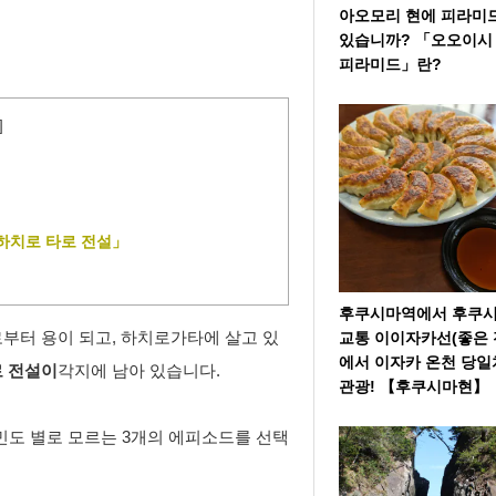
아오모리 현에 피라미
있습니까? 「오오이시
피라미드」란?
]
「하치로 타로 전설」
후쿠시마역에서 후쿠
부터 용이 되고, 하치로가타에 살고 있
교통 ​​이이자카선(좋은 
에서 이자카 온천 당
로 전설이
각지에 남아 있습니다.
관광! 【후쿠시마현】
민도 별로 모르는 3개의 에피소드를 선택