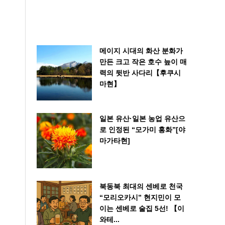
메이지 시대의 화산 분화가
만든 크고 작은 호수 늪이 매
력의 뒷반 사다리【후쿠시
마현】
일본 유산·일본 농업 유산으
로 인정된 “모가미 홍화”[야
마가타현]
북동북 최대의 센베로 천국
“모리오카시” 현지민이 모
이는 센베로 술집 5선! 【이
와테...