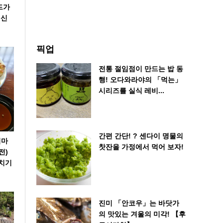
드가
 신
픽업
전통 절임점이 만드는 밥 동
행! 오다와라야의 「먹는」
시리즈를 실식 레비...
간편 간단! ? 센다이 명물의
시마
찻잔을 가정에서 먹어 보자!
전)
일치기
진미 「안코우」는 바닷가
의 맛있는 겨울의 미각! 【후