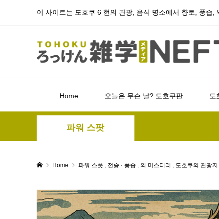
이 사이트는 도호쿠 6 현의 관광, 음식 명소에서 향토, 풍습
Home
오늘은 무슨 날? 도호쿠판
도
파워 스팟
Home
파워 스폿
,
전승 · 풍습
,
의 미스터리
,
도호쿠의 관광지