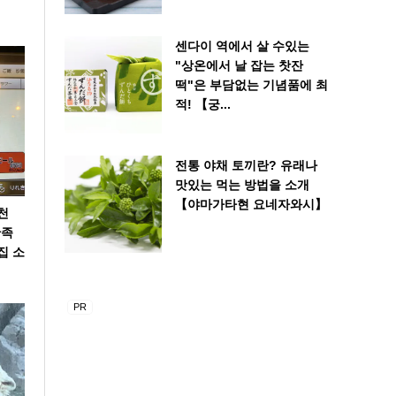
센다이 역에서 살 수있는
"상온에서 날 잡는 찻잔
떡"은 부담없는 기념품에 최
적! 【궁...
전통 야채 토끼란? 유래나
맛있는 먹는 방법을 소개
【야마가타현 요네자와시】
천
만족
집 소