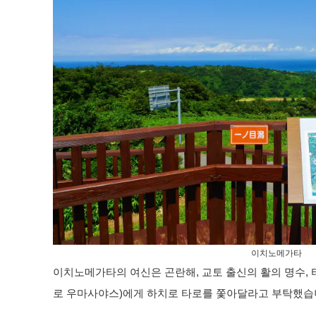
이치노메가타
이치노메가타의 여신은 곤란해, 교토 출신의 활의 명수,
로 우마사야스)에게 하치로 타로를 쫓아달라고 부탁했