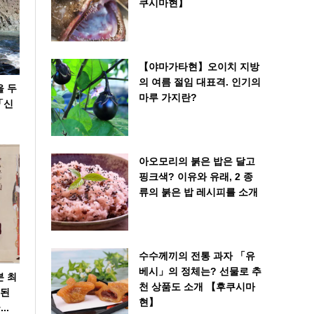
쿠시마현】
【야마가타현】오이치 지방
의 여름 절임 대표격. 인기의
을 두
마루 가지란?
「신
아오모리의 붉은 밥은 달고
핑크색? 이유와 유래, 2 종
류의 붉은 밥 레시피를 소개
수수께끼의 전통 과자 「유
베시」의 정체는? 선물로 추
본 최
천 상품도 소개 【후쿠시마
 된
현】
..