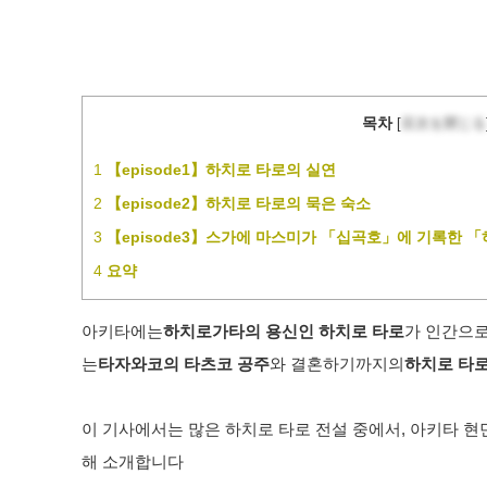
목차
[
目次を閉じる
1
【episode1】하치로 타로의 실연
2
【episode2】하치로 타로의 묵은 숙소
3
【episode3】스가에 마스미가 「십곡호」에 기록한 
4
요약
아키타에는
하치로가타의 용신인 하치로 타로
가 인간으로
는
타자와코의 타츠코 공주
와 결혼하기까지의
하치로 타
이 기사에서는 많은 하치로 타로 전설 중에서, 아키타 현
해 소개합니다