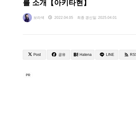
를 소개【아키타현】
보라색
2022.04.05
최종 갱신일:
2025.04.01
Post
공유
Hatena
LINE
RS