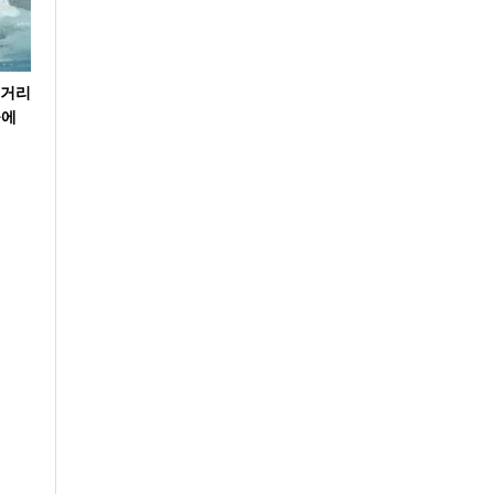
볼거리
곰에