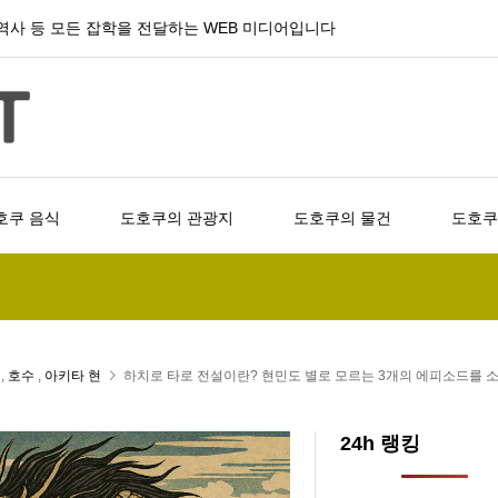
, 역사 등 모든 잡학을 전달하는 WEB 미디어입니다
호쿠 음식
도호쿠의 관광지
도호쿠의 물건
도호쿠
,
호수
,
아키타 현
하치로 타로 전설이란? 현민도 별로 모르는 3개의 에피소드를
24h 랭킹