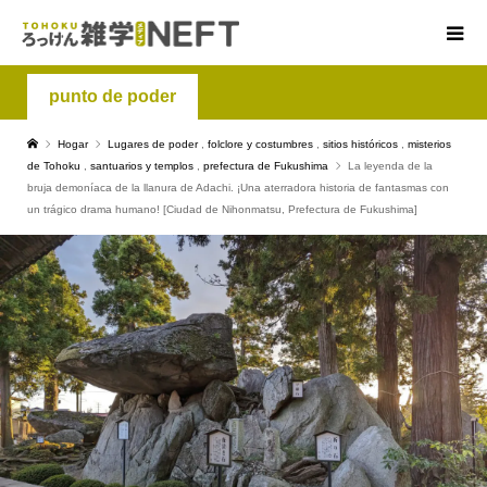
punto de poder
Hogar
Lugares de poder
,
folclore y costumbres
,
sitios históricos
,
misterios
de Tohoku
,
santuarios y templos
,
prefectura de Fukushima
La leyenda de la
bruja demoníaca de la llanura de Adachi. ¡Una aterradora historia de fantasmas con
un trágico drama humano! [Ciudad de Nihonmatsu, Prefectura de Fukushima]