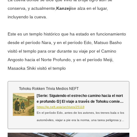
conserva, y actualmente,
Kanzeji
se alza en el lugar,
incluyendo la cueva.
Este es un templo histórico que ha estado en funcionamiento
desde el período Nara, y en el período Edo, Matsuo Basho
visitó el templo para orar durante su viaje por el Camino
Angosto hacia el Norte Profundo, y en el período Meiji,
Masaoka Shiki visitó el templo
Tohoku Rokken Trivia Medios NEFT
[Serie: Siguiendo el estrecho camino hacia el nort
e profundo ①] El viaje a través de Tohoku comienz
a en la barrera de Shirakawa
https://jp.neft.asia/archives/25118
En el período Edo, antes de los aviones, los trenes bala o los
automóviles, viajar a pie era la norma, una tarea peligrosa y ll
ena de grandes dificultades. (Basho) Matsuo Basho no solo r
ecorrió Tohoku a pie durante esta época, sino que también d