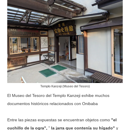
ejó su diario de viaje, junto con haikus, para las generaciones
futuras. Su obra goza de tal prestigio que aún se incluye en l
os libros de texto escolares, y probablemente hayas leído su
famoso prefacio y haikus. En esta serie de siete artículos, se
guimos los pasos de Basho en Tohoku, presentando el estad
o actual de los lugares que visitó y los haikus que escribió en
"Oku no Hosomichi". El estrecho camino hacia el norte profun
do y...
Templo Kanzeji (Museo del Tesoro)
El Museo del Tesoro del Templo Kanzeji exhibe muchos
documentos históricos relacionados con Onibaba
Entre las piezas expuestas se encuentran objetos como
"el
cuchillo de la ogra",
"
la jarra que contenía su hígado"
y