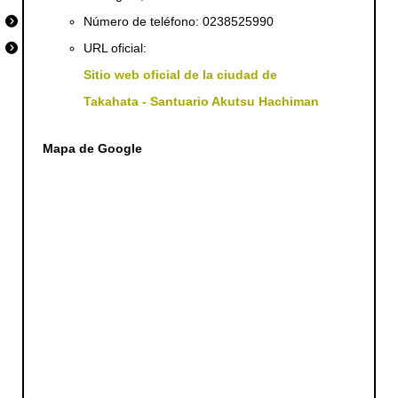
dice que se extinguió a principios del período Showa. Existe
Número de teléfono: 0238525990
muy poca documentación sobre el Takayasu Inu, y sus caract
erísticas se transmiten oralmente, incluyendo las siguientes...
URL oficial:
Sitio web oficial de la ciudad de
Takahata - Santuario Akutsu Hachiman
Mapa de Google