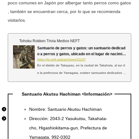
poco comunes en Japón por albergar tanto perros como gatos
, también se encuentran cerca, por lo que se recomienda
visitarlos.
Tohoku Rokken Trivia Medios NEFT
Santuario de perros y gatos: un santuario dedicad
o a perros y gatos, ubicado en el lugar de nacimie
nto del legendario perro japonés, el perro Takayas
https://jp.neft.asia/archives/31147
u [Prefectura de Yamagata]
En el distrito de Takayasu, en la ciudad de Takahata, al sur d
e la prefectura de Yamagata, existen santuarios dedicados a
perros y gatos, dos especies poco comunes en todo el país.
En esta ocasión, investigamos el "Santuario del Perro" y el "S
Santuario Akutsu Hachiman <Información>
antuario del Gato" en el distrito de Takayasu, en la ciudad de
Takahata, que también es la cuna del perro japonés ahora ex
Nombre: Santuario Akutsu Hachiman
tinto "Takayasu Inu". El Takayasu Inu (perro Takayasu) era un
a especie de perro japonés que antiguamente se criaba en el
Dirección: 2043-2 Yasukutsu, Takahata-
distrito de Takayasu, en la ciudad de Takahata. Era un excele
cho, Higashiokitama-gun, Prefectura de
nte compañero de caza y un excelente perro matagi, pero se
Yamagata, 992-0302