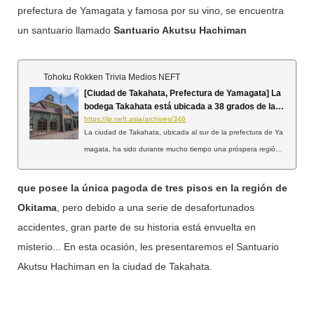
prefectura de Yamagata y famosa por su vino, se encuentra
un santuario llamado
Santuario Akutsu Hachiman
Tohoku Rokken Trivia Medios NEFT
[Ciudad de Takahata, Prefectura de Yamagata] La
bodega Takahata está ubicada a 38 grados de latit
ud norte, la misma latitud que el Valle de Napa, un
https://jp.neft.asia/archives/346
a famosa región productora de vino en los Estado
La ciudad de Takahata, ubicada al sur de la prefectura de Ya
s Unidos
magata, ha sido durante mucho tiempo una próspera región
agrícola, productora de arroz, uvas y peras La France. Cuent
a con el mayor volumen de envíos de uvas Delaware de Japó
que posee la única pagoda de tres pisos en la región de
n entre todos los municipios. La bodega Takahata, ubicada e
Okitama
, pero debido a una serie de desafortunados
n la ciudad de Takahata, prefectura de Yamagata, fundada e
accidentes, gran parte de su historia está envuelta en
n 1990, produce vino con uvas cultivadas en la prefectura de
misterio... En esta ocasión, les presentaremos el Santuario
Yamagata. Las zonas con climas, temperaturas, suelos y top
Akutsu Hachiman en la ciudad de Takahata.
ografía adecuados tanto para el cultivo de la uva como para l
a elaboración de vino se concentran entre los 30 y los 50 gra
dos de latitud norte y entre los 20 y los 40 grados de latitud s