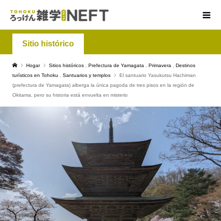
Sitio histórico
Hogar
Sitios históricos
,
Prefectura de Yamagata
,
Primavera
,
Destinos
turísticos en Tohoku
,
Santuarios y templos
El santuario Yasukutsu Hachiman
(prefectura de Yamagata) alberga la única pagoda de tres pisos en la región de
Okitama, pero su historia está envuelta en misterio