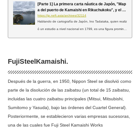
[Parte 1] La primera carta náutica de Japón, "Map
a del puerto de Kamaishi en Rikuchukoku", y el de
sarrollo de Kamaishi [Prefectura de Iwate]
https://jp.neft.asia/archives/32114
Hablando de cartografía de Japón, Ino Tadataka, quien realiz
ó un estudio a nivel nacional en 1799, es una figura promine
nte. Entonces, ¿dónde se elaboró ​​la primera carta náutica de
Japón? ¿Qué puerto, mar y contexto productivo te viene a la
mente? Personalmente, imagino que la primera carta náutica
fue la de Dejima, una isla artificial construida como parte de la
Fuji
Steel
Kamaishi.
política aislacionista del país durante el período Edo, o Uraga
(actual ciudad oriental de Yokosuka, prefectura de Kanagaw
Después de la guerra, en 1950, Nippon Steel se disolvió como
a), donde el comodoro Perry llegó en sus barcos negros al fin
al del período Edo. Sin embargo, ese no es el caso. Se dice
parte de la disolución de las zaibatsu (un total de 15 zaibatsu,
que la primera carta náutica de Japón es el "Mapa del puerto
incluidas las cuatro zaibatsu principales (Mitsui, Mitsubishi,
de Kamaishi en la provincia de Rikuchu", que muestra el puer
Sumitomo y Yasuda), bajo las órdenes del Cuartel General).
to de Kamaishi en la actual ciudad de Kamaishi, prefectura d
Posteriormente, se establecieron varias empresas sucesoras,
e Iwate. (Nippon...).
una de las cuales fue Fuji Steel Kamaishi Works