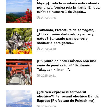
Miyagi] Toda la montaña está cubierta
por una alfombra roja brillante. El lugar
turístico número 1 de Japón...
2023.04.25
[Takahata, Prefectura de Yamagata]
¿Un santuario dedicado a perros y
gatos? Santuario para perros y
santuario para gatos...
2023.03.10
¡Un punto de poder místico con una
serie de puertas torii! "Santuario
Takayashiki Inari...".
2025.10.31
¡¿Ni tren expreso ni ferrocarril
eléctrico?! Ferrocarril eléctrico Bandai
Express [Prefectura de Fukushima]
2026.04.09