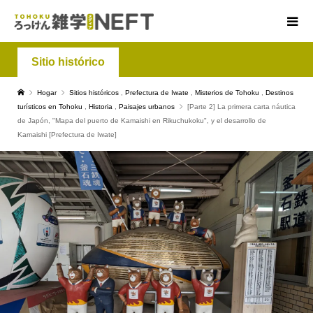
Sitio histórico
Hogar
Sitios históricos
,
Prefectura de Iwate
,
Misterios de Tohoku
,
Destinos
turísticos en Tohoku
,
Historia
,
Paisajes urbanos
[Parte 2] La primera carta náutica
de Japón, "Mapa del puerto de Kamaishi en Rikuchukoku", y el desarrollo de
Kamaishi [Prefectura de Iwate]