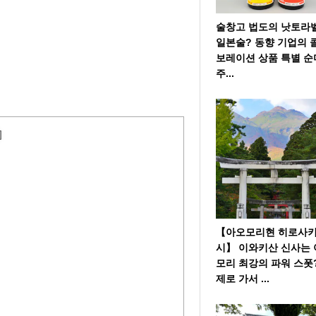
술창고 법도의 낫토라
일본술? 동향 기업의 
보레이션 상품 특별 순
주...
]
【아오모리현 히로사
시】 이와키산 신사는
모리 최강의 파워 스폿
제로 가서 ...