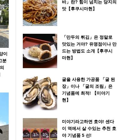
바」란? 힘이 넘치는 당지의
맛【후쿠시마현】
「만두의 튀김」은 정말로
맛있는 거야? 유명점이나 만
드는 방법도 소개【후쿠시
고양이
마현】
고분
이의
이
굴을 사용한 가공품 「굴 된
장」이나 「굴의 조림」은
기념품에 최적! 【미야기
현】
미야기라고하면 호야! 센다
이 역에서 살 수있는 추천 호
야 기념품 5 선!