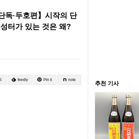
【단독·두호편】시작의 단
 성터가 있는 것은 왜?
S
feedly
Pin it
note
추천 기사