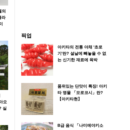
벨의
콜라
미
픽업
아키타의 전통 야채 '초로
기'란? 설날에 빼놓을 수 없
는 신기한 재료에 육박
품위있는 단맛이 특징! 아키
타 명물 「모로코시」란?
키
【아키타현】
 아오
? 실
B급 음식 「나미에야키소