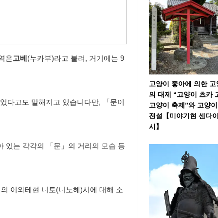
역은
고베
(누카부)라고 불려, 거기에는 9
고양이 좋아에 의한 
의 대제 “고양이 츠카 
되었다고도 말해지고 있습니다만, 「문이
고양이 축제”와 고양
전설【미야기현 센다
시】
아 있는 각각의 「문」의 거리의 모습 등
의 이와테현 니토(니노헤)시에 대해 소