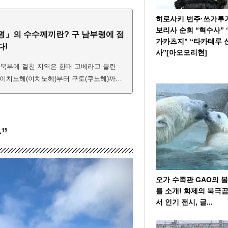
히로사키 번주·쓰가루
보리사 순회 “혁수사” 
명」의 수수께끼란? 구 남부령에 점
가카츠지” “타카테루 
다!
사”[아오모리현]
북부에 걸친 지역은 한때 고베라고 불린
이치노헤(이치노헤)부터 구토(쿠노헤)까지,
 있습니다. 다른 지방에서는 볼 수 없는 이
 시읍면 이름에 남아 있습니다만, 그 유래에
고 있지 않습니다. 이 기사에서는 「문의 붙
 소개합니다. 한때 남부령에 흩어져 있는
”
오가 수족관 GAO의 
를 소개! 화제의 북극
서 인기 전시, 글...