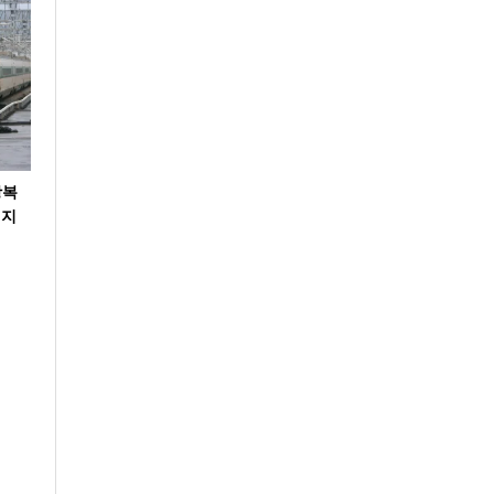
왕복
 지