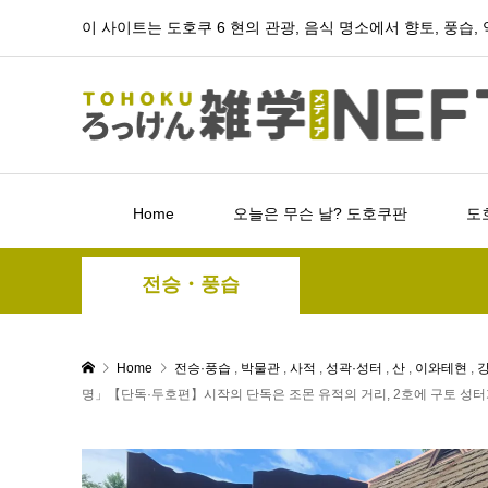
이 사이트는 도호쿠 6 현의 관광, 음식 명소에서 향토, 풍습
Home
오늘은 무슨 날? 도호쿠판
도
전승・풍습
Home
전승·풍습
,
박물관
,
사적
,
성곽·성터
,
산
,
이와테현
,
명」【단독·두호편】시작의 단독은 조몬 유적의 거리, 2호에 구토 성터가