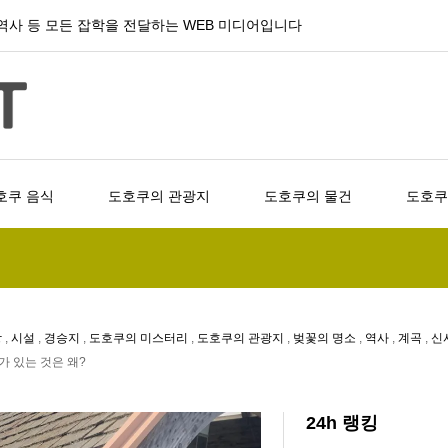
, 역사 등 모든 잡학을 전달하는 WEB 미디어입니다
호쿠 음식
도호쿠의 관광지
도호쿠의 물건
도호쿠
강
,
시설
,
경승지
,
도호쿠의 미스터리
,
도호쿠의 관광지
,
벚꽃의 명소
,
역사
,
계곡
,
신
 있는 것은 왜?
24h 랭킹