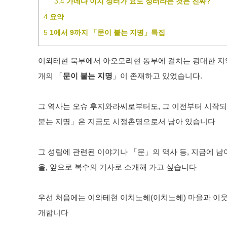
3.4
가네다 이치 성터가 요도 성터라는 것은 진짜?
4
요약
5
1에서 9까지 「문이 붙는 지명」특집
이와테현 북부에서 아오모리현 동부에 걸치는 광대한 지
개의 「
문이 붙는 지명
」이 존재하고 있었습니다.
그 역사는 오슈 후지와라씨로부터도, 그 이전부터 시작
붙는 지명」은 지금도 시정촌명으로서 남아 있습니다
그 성립에 관련된 이야기나 「문」의 역사 등, 지금에 남
을, 앞으로 복수의 기사로 소개해 가고 싶습니다
우선 처음에는 이와테현 이치노헤(이치노헤) 마을과 이웃
개합니다