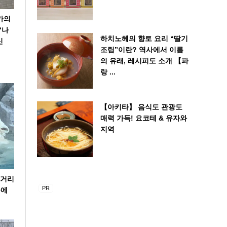
가의
“나
하치노헤의 향토 요리 “딸기
신
조림”이란? 역사에서 이름
의 유래, 레시피도 소개 【파
랑 ...
【아키타】 음식도 관광도
매력 가득! 요코테 & 유자와
지역
볼거리
곰에