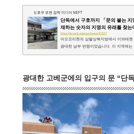
도호쿠 로켄 잡학 미디어 NEFT
단독에서 구호까지 「문의 붙는 지
재하는 숫자의 지명의 유래를 찾는
https://kr.neft.asia/archives/32507
아오모리현의 삼팔상북지방에서 이와테현 
광대한 남부 번령이었습니다. 이 지역에는 
숫자로 넘버링된 「호(헤)」가 붙는 지명이
"문"은 현재까지 요도(시노헤)를 제외하고
대해서는 다양한 설이 있어, 진짜는 잘 알
는 지명」의 유래를 나타내는 다양한 설을
광대한 고베군에의 입구의 문 “단독
'문(에)'이 붙는...