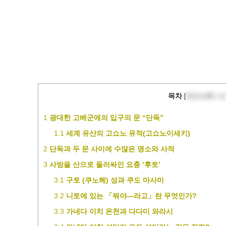
목차
[
目次を閉じる
1
광대한 고베군에의 입구의 문 “단독”
1.1
세계 유산의 고쇼노 유적(고쇼노이세키)
2
단독과 두 문 사이에 수많은 명소와 사적
3
사방을 산으로 둘러싸인 요충 ‘후토’
3.1
구토 (쿠노헤) 성과 쿠도 마사미
3.2
니토에 있는 「뭐야―라고」란 무엇인가?
3.3
가네다 이치 온천과 다다미 와라시